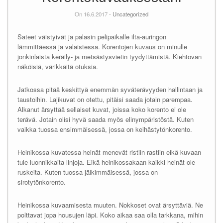
On 16.6.2017 -
Uncategorized
Sateet väistyivät ja palasin pelipaikalle ilta-auringon
lämmittäessä ja valaistessa. Korentojen kuvaus on minulle
jonkinlaista keräily- ja metsästysvietin tyydyttämistä. Kiehtovan
näköisiä, värikkäitä otuksia.
Jatkossa pitää keskittyä enemmän syväterävyyden hallintaan ja
taustoihin. Lajikuvat on otettu, pitäisi saada jotain parempaa.
Alkanut ärsyttää sellaiset kuvat, joissa koko korento ei ole
terävä. Jotain olisi hyvä saada myös elinympäristöstä. Kuten
vaikka tuossa ensimmäisessä, jossa on keihästytönkorento.
Heinikossa kuvatessa heinät menevät ristiin rastiin eikä kuvaan
tule luonnikkaita linjoja. Eikä heinikossakaan kaikki heinät ole
ruskeita. Kuten tuossa jälkimmäisessä, jossa on
sirotytönkorento.
Heinikossa kuvaamisesta muuten. Nokkoset ovat ärsyttäviä. Ne
polttavat jopa housujen läpi. Koko aikaa saa olla tarkkana, mihin