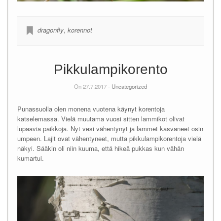
dragonfly
,
korennot
Pikkulampikorento
On 27.7.2017 -
Uncategorized
Punassuolla olen monena vuotena käynyt korentoja
katselemassa. Vielä muutama vuosi sitten lammikot olivat
lupaavia paikkoja. Nyt vesi vähentynyt ja lammet kasvaneet osin
umpeen. Lajit ovat vähentyneet, mutta pikkulampikorentoja vielä
näkyi. Sääkin oli niin kuuma, että hikeä pukkas kun vähän
kumartui.