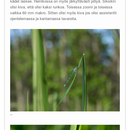
kädet laskee. Heinikossa on myös järkyttävästi pölyä. Siksikin
olisi kiva, että olisi kaksi runkoa. Toisessa zoomi ja toisessa
vaikka 60 mm makro. Sitten olisi myös kiva jos olisi assistentti
ojentelemassa ja kantamassa tavaroita.
–