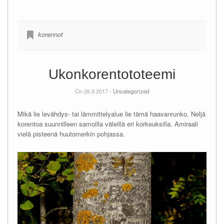
korennot
Ukonkorentototeemi
On 26.9.2017 -
Uncategorized
Mikä lie levähdys- tai lämmittelyalue lie tämä haavanrunko. Neljä
korentoa suunnilleen samoilla väleillä eri korkeuksilla. Amiraali
vielä pisteenä huutomerkin pohjassa.