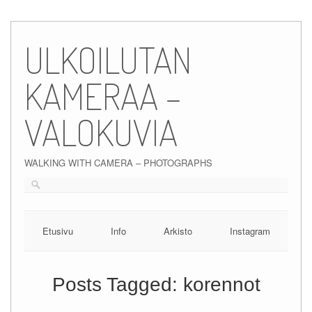
Skip
to
ULKOILUTAN
content
KAMERAA –
VALOKUVIA
WALKING WITH CAMERA – PHOTOGRAPHS
Etusivu
Info
Arkisto
Instagram
Posts Tagged:
korennot