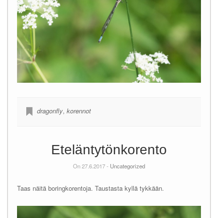
dragonfly
,
korennot
Eteläntytönkorento
On 27.6.2017 -
Uncategorized
Taas näitä boringkorentoja. Taustasta kyllä tykkään.