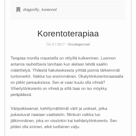
dragonfly
,
korennot
Korentoterapiaa
On 3.7.2017 -
Uncategorized
Terapiaa monilla mausteilla on niityillä kulkeminen. Luonnon
antamia rauhoittavia tarvitaan kun aletaan tehdä saaliin
määrittelyä. Yhdestä hakuteoksesta yrittää poimia tärkeimmät
tuntomerkit. Vaikka tuo ensimmäinen. Okatytönkorentonaaraalla
on piikki persauksissa. Sen ei vaan kuulu olla vihreä?
Vihertytönkorento on vihreä ja sillä taas on iso möykky
peräpäässä.
Väripoikkeamat, kehittymättömät värit ja urokset, jotka
pukeutuvat naaraan vaatteisiin. Niinkuin vaikka tuo
jälkimmäinen, joka on vissiinkin kai keihästytönkorento. Sen
pitäisi olla sininen, eikä tuollainen valju.