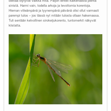
olettaa löytyvät vaikka mitä. Paljon lenteli kaikenlaista pientä
sinistä. Harmi vain, todella arkoja ja levottomia korentoja.
Hieman viileämpänä ja tyynempänä päivänä olisi ollut varmasti
parempi tulos – jos tässä nyt mitään tulosta ollaan hakemassa.
Tuli sentään kelvollinen sirokeijukorento, tuntomerkit näkyvät
kiistatta.