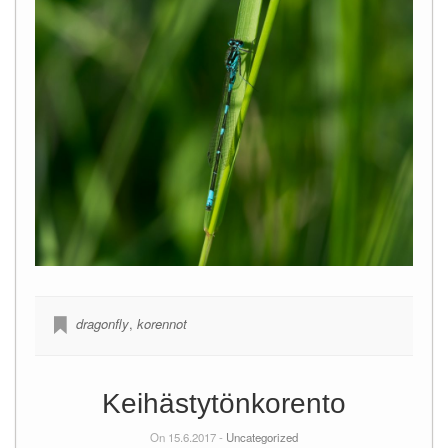
dragonfly
,
korennot
Keihästytönkorento
On 15.6.2017 -
Uncategorized