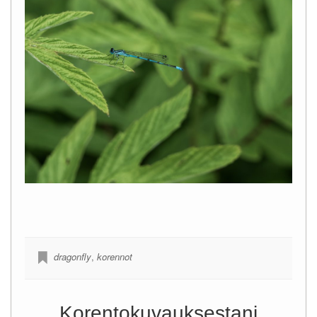
dragonfly
,
korennot
Korentokuvauksestani