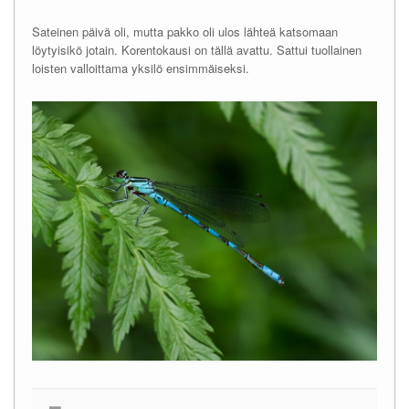
Sateinen päivä oli, mutta pakko oli ulos lähteä katsomaan
löytyisikö jotain. Korentokausi on tällä avattu. Sattui tuollainen
loisten valloittama yksilö ensimmäiseksi.