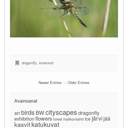
dragonfly
,
korennot
Newer Entries
—
Older Entries
Avainsanat
cityscapes
birds
BW
dragonfly
art
järvi
flowers
jää
exhibition
ice
forest
halikonlahti
katukuvat
kasvit