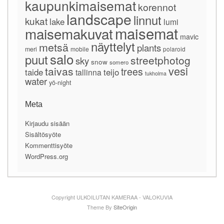
kaupunkimaisemat
korennot
landscape
linnut
kukat
lake
lumi
maisemat
maisemakuvat
mavic
näyttelyt
metsä
plants
meri
mobile
polaroid
salo
puut
streetphotog
sky
snow
somero
vesi
taivas
trees
taide
teijo
tallinna
tukholma
water
yö-night
Meta
Kirjaudu sisään
Sisältösyöte
Kommenttisyöte
WordPress.org
Copyright ULKOILUTAN KAMERAA - VALOKUVIA
Theme By
SiteOrigin