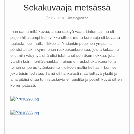
Sekakuvaaja metsässä
On 2.7.2018 -
Uncategorized
Ihan sama mitä kuvaa, antaa räpsyä vaan. Lintumaailma oli
paljon hiljaisempi kuin viikko sitten, mutta korentoja oli kovasta
tuulesta huolimatta liikkeellä. Yhdenkin puupinon ympärillä
pörräsi ainakin kymmenen ruskoukonkorentoa, joista kukaan ei
ollut niin väsynyt, että olisi istahtanut sen tikun nokkaa, jota
vahdin kuin mehiläishaukka. Toinen on ruskohukankorento ja
toinen on perus tytönkorento – olkoon mallia keihäs – kunnes
joku toisin todistaa. Tämä oli hankalasti määritettävä yksilö ja
aina pitäisi ottaa tunnistuskuvia eri puolilta ja potrettikuvat sitten
korren päässä.