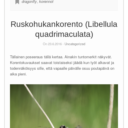
dragonfly
,
korennot
Ruskohukankorento (Libellula
quadrimaculata)
On 23.6.2016 -
Uncategorized
Tällainen poseeraus tällä kertaa. Ainakin tuntomerkit näkyvät.
Korentokuvaukset saavat toistaiseksi jäädä kun työt alkavat ja
todennäköisyys sille, että vapaalle päivälle osuu poutapäivä on
aika pieni.