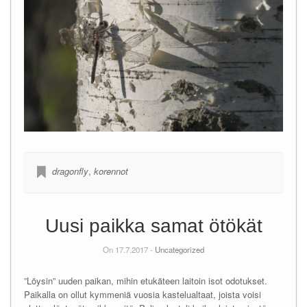
dragonfly
,
korennot
Uusi paikka samat ötökät
On 17.7.2017 -
Uncategorized
”Löysin” uuden paikan, mihin etukäteen laitoin isot odotukset.
Paikalla on ollut kymmeniä vuosia kastelualtaat, joista voisi