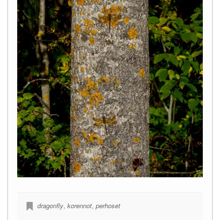
dragonfly
,
korennot
,
perhoset