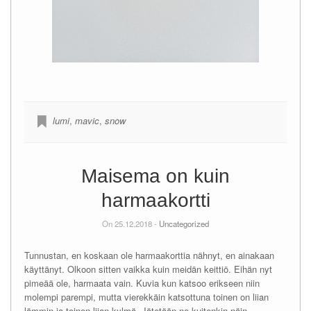
lumi
,
mavic
,
snow
Maisema on kuin
harmaakortti
On 25.12.2018 -
Uncategorized
Tunnustan, en koskaan ole harmaakorttia nähnyt, en ainakaan
käyttänyt. Olkoon sitten vaikka kuin meidän keittiö. Eihän nyt
pimeää ole, harmaata vain. Kuvia kun katsoo erikseen niin
molempi parempi, mutta vierekkäin katsottuna toinen on liian
lämmin ja toinen liian kylmä. Jätetään ne kuitenkin näin.