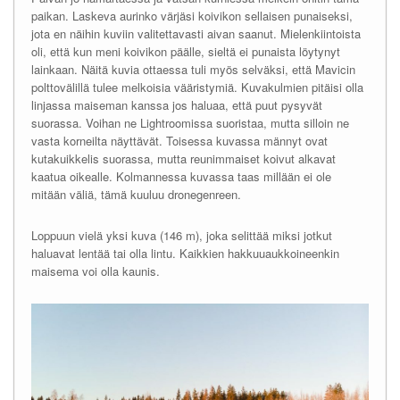
paikan. Laskeva aurinko värjäsi koivikon sellaisen punaiseksi,
jota en näihin kuviin valitettavasti aivan saanut. Mielenkiintoista
oli, että kun meni koivikon päälle, sieltä ei punaista löytynyt
lainkaan. Näitä kuvia ottaessa tuli myös selväksi, että Mavicin
polttovälillä tulee melkoisia vääristymiä. Kuvakulmien pitäisi olla
linjassa maiseman kanssa jos haluaa, että puut pysyvät
suorassa. Voihan ne Lightroomissa suoristaa, mutta silloin ne
vasta korneilta näyttävät. Toisessa kuvassa männyt ovat
kutakuikkelis suorassa, mutta reunimmaiset koivut alkavat
kaatua oikealle. Kolmannessa kuvassa taas millään ei ole
mitään väliä, tämä kuuluu dronegenreen.
Loppuun vielä yksi kuva (146 m), joka selittää miksi jotkut
haluavat lentää tai olla lintu. Kaikkien hakkuuaukkoineenkin
maisema voi olla kaunis.