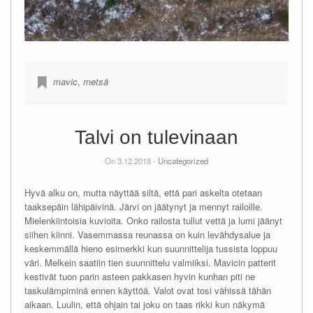
mavic
,
metsä
Talvi on tulevinaan
On 3.12.2018 -
Uncategorized
Hyvä alku on, mutta näyttää siltä, että pari askelta otetaan
taaksepäin lähipäivinä. Järvi on jäätynyt ja mennyt railoille.
Mielenkiintoisia kuvioita. Onko railosta tullut vettä ja lumi jäänyt
siihen kiinni. Vasemmassa reunassa on kuin levähdysalue ja
keskemmällä hieno esimerkki kun suunnittelija tussista loppuu
väri. Melkein saatiin tien suunnittelu valmiiksi. Mavicin patterit
kestivät tuon parin asteen pakkasen hyvin kunhan piti ne
taskulämpiminä ennen käyttöä. Valot ovat tosi vähissä tähän
aikaan. Luulin, että ohjain tai joku on taas rikki kun näkymä