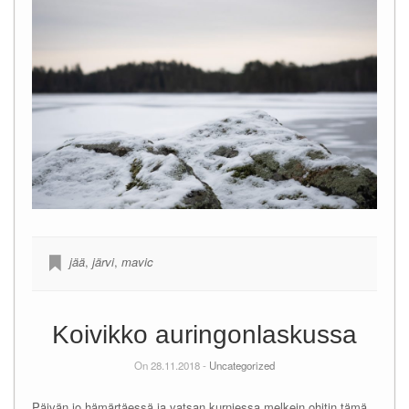
jää
,
järvi
,
mavic
Koivikko auringonlaskussa
On 28.11.2018 -
Uncategorized
Päivän jo hämärtäessä ja vatsan kurniessa melkein ohitin tämä