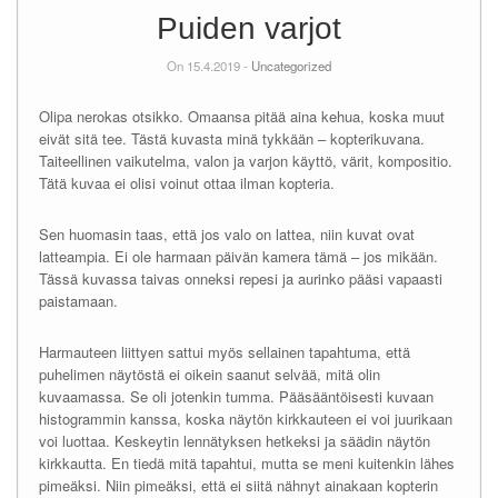
Puiden varjot
On 15.4.2019 -
Uncategorized
Olipa nerokas otsikko. Omaansa pitää aina kehua, koska muut
eivät sitä tee. Tästä kuvasta minä tykkään – kopterikuvana.
Taiteellinen vaikutelma, valon ja varjon käyttö, värit, kompositio.
Tätä kuvaa ei olisi voinut ottaa ilman kopteria.
Sen huomasin taas, että jos valo on lattea, niin kuvat ovat
latteampia. Ei ole harmaan päivän kamera tämä – jos mikään.
Tässä kuvassa taivas onneksi repesi ja aurinko pääsi vapaasti
paistamaan.
Harmauteen liittyen sattui myös sellainen tapahtuma, että
puhelimen näytöstä ei oikein saanut selvää, mitä olin
kuvaamassa. Se oli jotenkin tumma. Pääsääntöisesti kuvaan
histogrammin kanssa, koska näytön kirkkauteen ei voi juurikaan
voi luottaa. Keskeytin lennätyksen hetkeksi ja säädin näytön
kirkkautta. En tiedä mitä tapahtui, mutta se meni kuitenkin lähes
pimeäksi. Niin pimeäksi, että ei siitä nähnyt ainakaan kopterin