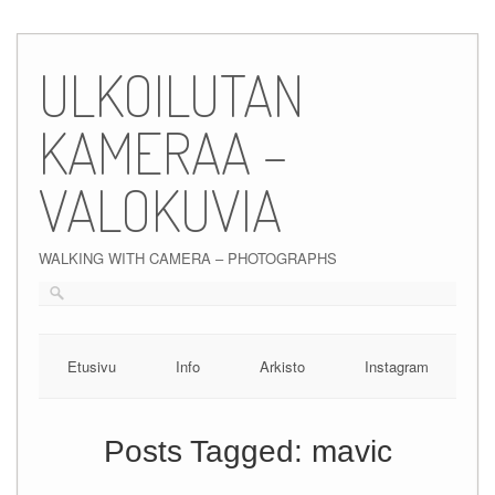
Skip
to
ULKOILUTAN
content
KAMERAA –
VALOKUVIA
WALKING WITH CAMERA – PHOTOGRAPHS
Etusivu
Info
Arkisto
Instagram
Posts Tagged:
mavic