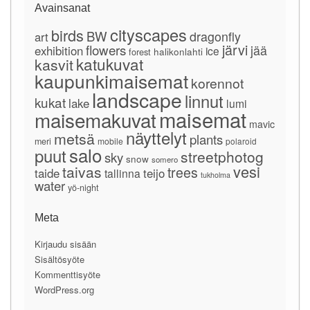
Avainsanat
cityscapes
birds
BW
dragonfly
art
järvi
flowers
jää
exhibition
ice
forest
halikonlahti
katukuvat
kasvit
kaupunkimaisemat
korennot
landscape
linnut
kukat
lake
lumi
maisemat
maisemakuvat
mavic
näyttelyt
metsä
plants
meri
mobile
polaroid
salo
puut
streetphotog
sky
snow
somero
vesi
taivas
trees
taide
teijo
tallinna
tukholma
water
yö-night
Meta
Kirjaudu sisään
Sisältösyöte
Kommenttisyöte
WordPress.org