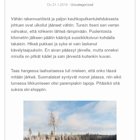
On 21.1.2019 -
Uncategorized
Vähän rakennustöistä ja paljon keuhkoputkentulehduksesta
johtuen ovat ulkoilut jääneet vähiin. Tunsin itseni sen verran
vahvaksi, että rohkenin lähteä rämpimään. Puolentoista
kilometrin jälkeen päätin kääntyä suosikkikoivun kohdalla
takaisin. Hikeä pukkasi ja syke ei vain laskenut
kävelytaajuuksiin. En aivan päässyt järvelle, mutta onneksi
minulla on pitkät kädet ja sain järvestä kuitenkin kuvan.
Taas hangessa laahustaessa tuli mieleen, että onko tässä
mitään järkeä. Suomalaiset syntyvät monot jalassa, niin eikö
lumessa liikkumiseen olisi parempiakin tapoja. Pitäisikö sitä
suksia ski-shoppiin.