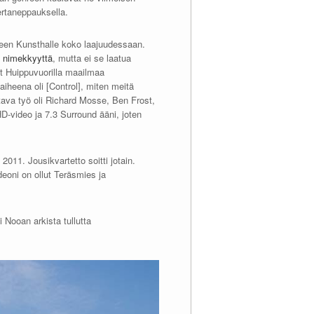
kertaneppauksella.
lleen Kunsthalle koko laajuudessaan.
 nimekkyyttä
, mutta ei se laatua
lut Huippuvuorilla maailmaa
aiheena oli [Control], miten meitä
ttava työ oli Richard Mosse, Ben Frost,
-video ja 7.3 Surround ääni, joten
11. Jousikvartetto soitti jotain.
deoni on ollut Teräsmies ja
Nooan arkista tullutta