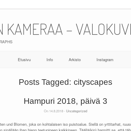
N KAMERAA – VALOKUV
GRAPHS
Etusivu
Info
Arkisto
Instagram
Posts Tagged:
cityscapes
Hampuri 2018, päivä 3
On 14.8.2018 -
Uncategorized
en und Blomen, joka on kohtalaisen iso puistoalue. Siellä on yrttitarhat, ruusut
n sinällään ihan hieno teetupineen kaikkineen. Täällä(kin) harmitti se, että t