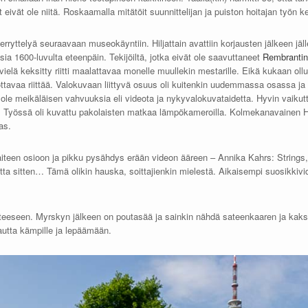
t eivät ole niitä. Roskaamalla mitätöit suunnittelijan ja puiston hoitajan työn 
rryttelyä seuraavaan museokäyntiin. Hiljattain avattiin korjausten jälkeen jä
sia 1600-luvulta eteenpäin. Tekijöiltä, jotka eivät ole saavuttaneet
Rembrantin
 vielä keksitty riitti maalattavaa monelle muullekin mestarille. Eikä kukaan ol
ttavaa riittää. Valokuvaan liittyvä osuus oli kuitenkin uudemmassa osassa ja 
i ole meikäläisen vahvuuksia eli videota ja nykyvalokuvataidetta. Hyvin vaiku
 Työssä oli kuvattu pakolaisten matkaa lämpökameroilla. Kolmekanavainen HD
as.
een osioon ja pikku pysähdys erään videon ääreen – Annika Kahrs: Strings, 20
tta sitten… Tämä olikin hauska, soittajienkin mielestä. Aikaisempi suosikkivi
eeseen. Myrskyn jälkeen on poutasää ja sainkin nähdä sateenkaaren ja kaksi 
kautta kämpille ja lepäämään.