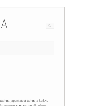
IA
arhat, japanilaiset tarhat ja kaikki.
ähän genreen kuuluvat ne viimeisen