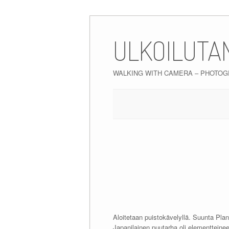
Skip
to
ULKOILUTA
content
WALKING WITH CAMERA – PHOTO
Aloitetaan puistokävelyllä. Suunta Plant
Japanilainen puutarha oli elementteinee