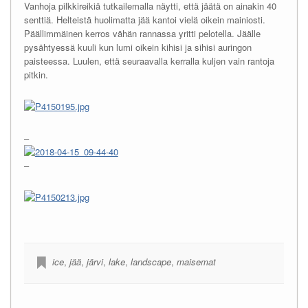
Vanhoja pilkkireikiä tutkailemalla näytti, että jäätä on ainakin 40
senttiä. Helteistä huolimatta jää kantoi vielä oikein mainiosti.
Päällimmäinen kerros vähän rannassa yritti pelotella. Jäälle
pysähtyessä kuuli kun lumi oikein kihisi ja sihisi auringon
paisteessa. Luulen, että seuraavalla kerralla kuljen vain rantoja
pitkin.
–
–
ice
,
jää
,
järvi
,
lake
,
landscape
,
maisemat