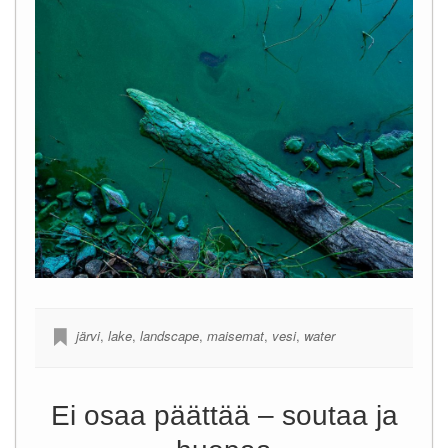
järvi
,
lake
,
landscape
,
maisemat
,
vesi
,
water
Ei osaa päättää – soutaa ja