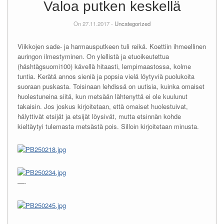
Valoa putken keskellä
On 27.11.2017 -
Uncategorized
Viikkojen sade- ja harmausputkeen tuli reikä. Koettiin ihmeellinen
auringon ilmestyminen. On ylellistä ja etuoikeutettua
(häshtägsuomi100) kävellä hitaasti, lempimaastossa, kolme
tuntia. Kerätä annos sieniä ja popsia vielä löytyviä puolukoita
suoraan puskasta. Toisinaan lehdissä on uutisia, kuinka omaiset
huolestuneina siitä, kun metsään lähtenyttä ei ole kuulunut
takaisin. Jos joskus kirjoitetaan, että omaiset huolestuivat,
hälyttivät etsijät ja etsijät löysivät, mutta etsinnän kohde
kieltäytyi tulemasta metsästä pois. Silloin kirjoitetaan minusta.
—-