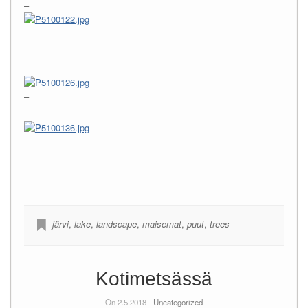
–
–
–
järvi
,
lake
,
landscape
,
maisemat
,
puut
,
trees
Kotimetsässä
On 2.5.2018 -
Uncategorized