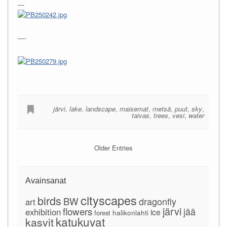
—
—-
järvi
,
lake
,
landscape
,
maisemat
,
metsä
,
puut
,
sky
,
taivas
,
trees
,
vesi
,
water
Older Entries
Avainsanat
cityscapes
birds
BW
dragonfly
art
järvi
flowers
jää
exhibition
ice
forest
halikonlahti
katukuvat
kasvit