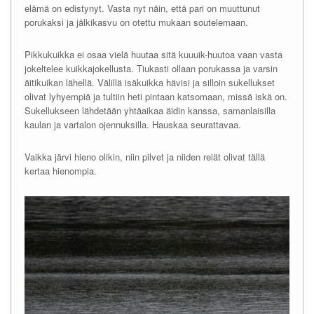
elämä on edistynyt. Vasta nyt näin, että pari on muuttunut
porukaksi ja jälkikasvu on otettu mukaan soutelemaan.
Pikkukuikka ei osaa vielä huutaa sitä kuuuik-huutoa vaan vasta
jokeltelee kuikkajokellusta. Tiukasti ollaan porukassa ja varsin
äitikuikan lähellä. Välillä isäkuikka hävisi ja silloin sukellukset
olivat lyhyempiä ja tultiin heti pintaan katsomaan, missä iskä on.
Sukellukseen lähdetään yhtäaikaa äidin kanssa, samanlaisilla
kaulan ja vartalon ojennuksilla. Hauskaa seurattavaa.
Vaikka järvi hieno olikin, niin pilvet ja niiden reiät olivat tällä
kertaa hienompia.