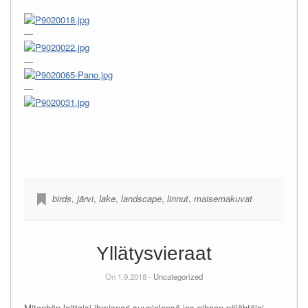
—
—
—
birds
,
järvi
,
lake
,
landscape
,
linnut
,
maisemakuvat
Yllätysvieraat
On 1.9.2018 -
Uncategorized
Mitenhän laittaisi ihmispari suupielensä jos pihaan pölähtäisi