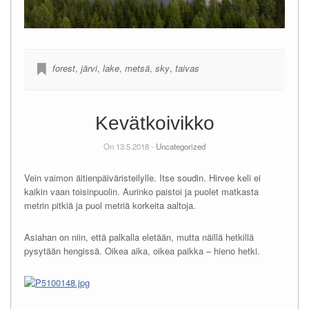
forest
,
järvi
,
lake
,
metsä
,
sky
,
taivas
Kevätkoivikko
On 13.5.2018 -
Uncategorized
Vein vaimon äitienpäiväristeilylle. Itse soudin. Hirvee keli ei
kaikin vaan toisinpuolin. Aurinko paistoi ja puolet matkasta
metrin pitkiä ja puol metriä korkeita aaltoja.
Asiahan on niin, että palkalla eletään, mutta näillä hetkillä
pysytään hengissä. Oikea aika, oikea paikka – hieno hetki.