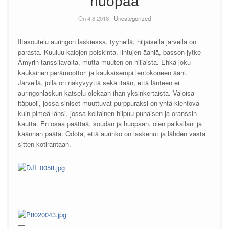
huopaa
On 4.8.2018 -
Uncategorized
Iltasoutelu auringon laskiessa, tyynellä, hiljaisella järvellä on
parasta. Kuuluu kalojen polskinta, lintujen ääniä, basson jytke
Ämyrin tanssilavalta, mutta muuten on hiljaista. Ehkä joku
kaukainen perämoottori ja kaukaisempi lentokoneen ääni.
Järvellä, jolla on näkyvyyttä sekä itään, että länteen ei
auringonlaskun katselu olekaan ihan yksinkertaista. Valoisa
itäpuoli, jossa siniset muuttuvat purppuraksi on yhtä kiehtova
kuin pimeä länsi, jossa keltainen hiipuu punaisen ja oranssin
kautta. En osaa päättää, soudan ja huopaan, olen paikallani ja
käännän päätä. Odota, että aurinko on laskenut ja lähden vasta
sitten kotirantaan.
—
—