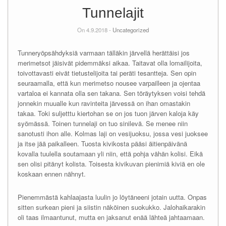
Tunnelajit
On 4.9.2018 -
Uncategorized
Tunneryöpsähdyksiä varmaan tälläkin järvellä herättäisi jos
merimetsot jäisivät pidemmäksi aikaa. Taitavat olla lomailijoita,
toivottavasti eivät tietustelijoita tai peräti tesantteja. Sen opin
seuraamalla, että kun merimetso nousee varpailleen ja ojentaa
vartaloa ei kannata olla sen takana. Sen töräytyksen voisi tehdä
jonnekin muualle kun ravinteita järvessä on ihan omastakin
takaa. Toki suljetttu kiertohan se on jos tuon järven kaloja käy
syömässä. Toinen tunnelaji on tuo sinilevä. Se menee niin
sanotusti ihon alle. Kolmas laji on vesijuoksu, jossa vesi juoksee
ja itse jää paikalleen. Tuosta kivikosta pääsi äitienpäivänä
kovalla tuulella soutamaan yli niin, että pohja vähän kolisi. Eikä
sen olisi pitänyt kolista. Toisesta kivikuvan pienimiä kiviä en ole
koskaan ennen nähnyt.
Pienemmästä kahlaajasta luulin jo löytäneeni jotain uutta. Onpas
sitten surkean pieni ja siistin näköinen suokukko. Jalohaikarakin
oli taas ilmaantunut, mutta en jaksanut enää lähteä jahtaamaan.