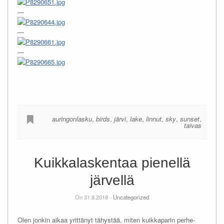
—
—
—
auringonlasku
,
birds
,
järvi
,
lake
,
linnut
,
sky
,
sunset
,
taivas
Kuikkalaskentaa pienellä
järvellä
On 31.8.2018 -
Uncategorized
Olen jonkin aikaa yrittänyt tähystää, miten kuikkaparin perhe-