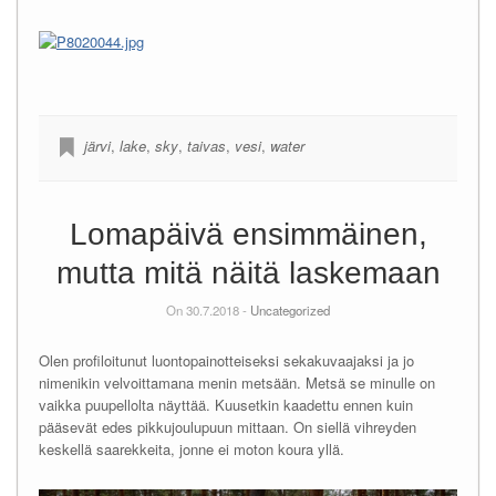
järvi
,
lake
,
sky
,
taivas
,
vesi
,
water
Lomapäivä ensimmäinen,
mutta mitä näitä laskemaan
On 30.7.2018 -
Uncategorized
Olen profiloitunut luontopainotteiseksi sekakuvaajaksi ja jo
nimenikin velvoittamana menin metsään. Metsä se minulle on
vaikka puupellolta näyttää. Kuusetkin kaadettu ennen kuin
pääsevät edes pikkujoulupuun mittaan. On siellä vihreyden
keskellä saarekkeita, jonne ei moton koura yllä.