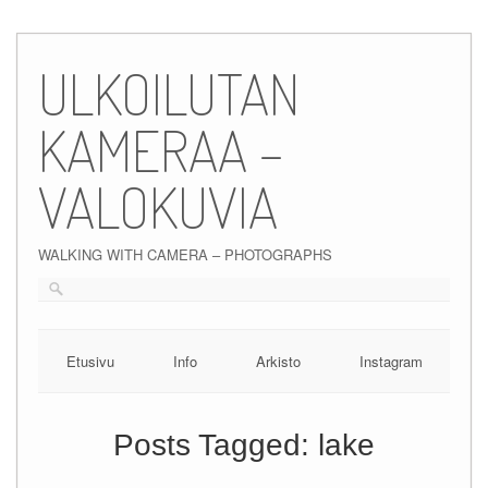
Skip
to
ULKOILUTAN
content
KAMERAA –
VALOKUVIA
WALKING WITH CAMERA – PHOTOGRAPHS
Etusivu
Info
Arkisto
Instagram
Posts Tagged:
lake