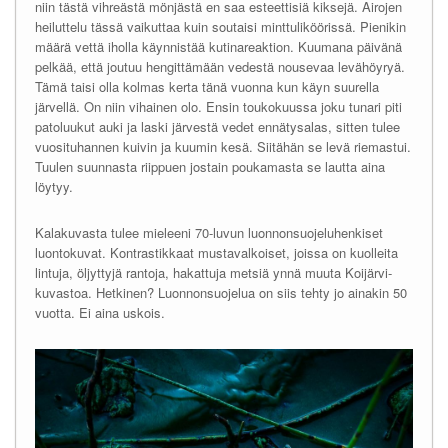
niin tästä vihreästä mönjästä en saa esteettisiä kiksejä. Airojen
heiluttelu tässä vaikuttaa kuin soutaisi minttuliköörissä. Pienikin
määrä vettä iholla käynnistää kutinareaktion. Kuumana päivänä
pelkää, että joutuu hengittämään vedestä nousevaa levähöyryä.
Tämä taisi olla kolmas kerta tänä vuonna kun käyn suurella
järvellä. On niin vihainen olo. Ensin toukokuussa joku tunari piti
patoluukut auki ja laski järvestä vedet ennätysalas, sitten tulee
vuosituhannen kuivin ja kuumin kesä. Siitähän se levä riemastui.
Tuulen suunnasta riippuen jostain poukamasta se lautta aina
löytyy.
Kalakuvasta tulee mieleeni 70-luvun luonnonsuojeluhenkiset
luontokuvat. Kontrastikkaat mustavalkoiset, joissa on kuolleita
lintuja, öljyttyjä rantoja, hakattuja metsiä ynnä muuta Koijärvi-
kuvastoa. Hetkinen? Luonnonsuojelua on siis tehty jo ainakin 50
vuotta. Ei aina uskois.