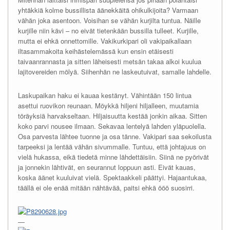
yhtäkkiä kolme bussillista äänekkäitä ohikulkijoita? Varmaan
vähän joka asentoon. Voisihan se vähän kurjilta tuntua. Näille
kurjille niin kävi – no eivät tietenkään bussilla tulleet. Kurjille,
mutta ei ehkä onnettomille. Vakikurkipari oli vakipaikallaan
iltasammakoita keihästelemässä kun ensin etäisesti
taivaanrannasta ja sitten läheisesti metsän takaa alkoi kuulua
lajitovereiden mölyä. Siihenhän ne laskeutuivat, samalle lahdelle.
Laskupaikan haku ei kauaa kestänyt. Vähintään 150 lintua
asettui ruovikon reunaan. Möykkä hiljeni hiljalleen, muutamia
töräyksiä harvakseltaan. Hiljaisuutta kestää jonkin aikaa. Sitten
koko parvi nousee ilmaan. Sekavaa lentelyä lahden yläpuolella.
Osa parvesta lähtee tuonne ja osa tänne. Vakipari saa sekoilusta
tarpeeksi ja lentää vähän sivummalle. Tuntuu, että johtajuus on
vielä hukassa, eikä tiedetä minne lähdettäisiin. Siinä ne pyörivät
ja jonnekin lähtivät, en seurannut loppuun asti. Eivät kauas,
koska äänet kuuluivat vielä. Spektaakkeli päättyi. Hajaantukaa,
täällä ei ole enää mitään nähtävää, paitsi ehkä ööö suosirri.
—