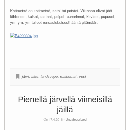
Kotimetsä on kotimetsä, satoi tai paistoi. Viikossa olivat jäät
lähteneet, kuikat, rastaat, peipot, punarinnat, kirviset, pupuset,
ym, ym, ym tulleet runsaslukuisesti ääntä pitämään.
järvi
,
lake
,
landscape
,
maisemat
,
vesi
Pienellä järvellä viimeisillä
jäillä
On 17.4.2018 -
Uncategorized