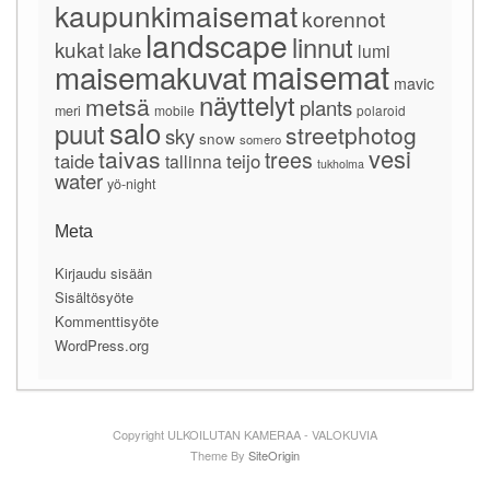
kaupunkimaisemat
korennot
landscape
linnut
kukat
lake
lumi
maisemat
maisemakuvat
mavic
näyttelyt
metsä
plants
meri
mobile
polaroid
salo
puut
streetphotog
sky
snow
somero
vesi
taivas
trees
taide
teijo
tallinna
tukholma
water
yö-night
Meta
Kirjaudu sisään
Sisältösyöte
Kommenttisyöte
WordPress.org
Copyright ULKOILUTAN KAMERAA - VALOKUVIA
Theme By
SiteOrigin