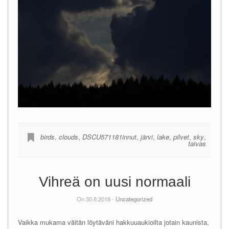
birds
,
clouds
,
DSCU571181innut
,
järvi
,
lake
,
pilvet
,
sky
,
taivas
Vihreä on uusi normaali
On 30.8.2018 -
Uncategorized
Vaikka mukama väitän löytäväni hakkuuaukioilta jotain kaunista,