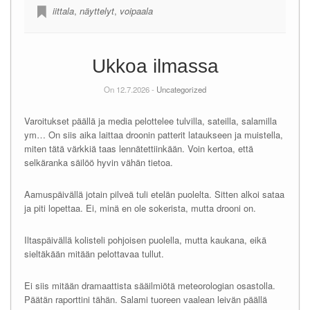
iittala
,
näyttelyt
,
voipaala
Ukkoa ilmassa
On 12.7.2026 -
Uncategorized
Varoitukset päällä ja media pelottelee tulvilla, sateilla, salamilla
ym… On siis aika laittaa droonin patterit lataukseen ja muistella,
miten tätä värkkiä taas lennätettiinkään. Voin kertoa, että
selkäranka säilöö hyvin vähän tietoa.
Aamuspäivällä jotain pilveä tuli etelän puolelta. Sitten alkoi sataa
ja piti lopettaa. Ei, minä en ole sokerista, mutta drooni on.
Iltaspäivällä kolisteli pohjoisen puolella, mutta kaukana, eikä
sieltäkään mitään pelottavaa tullut.
Ei siis mitään dramaattista sääilmiötä meteorologian osastolla.
Päätän raporttini tähän. Salami tuoreen vaalean leivän päällä