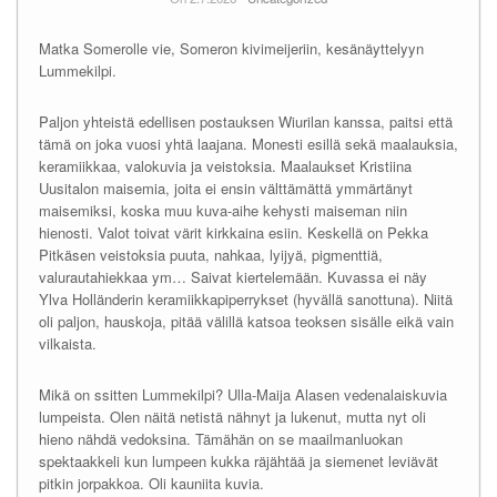
Matka Somerolle vie, Someron kivimeijeriin, kesänäyttelyyn
Lummekilpi.
Paljon yhteistä edellisen postauksen Wiurilan kanssa, paitsi että
tämä on joka vuosi yhtä laajana. Monesti esillä sekä maalauksia,
keramiikkaa, valokuvia ja veistoksia. Maalaukset Kristiina
Uusitalon maisemia, joita ei ensin välttämättä ymmärtänyt
maisemiksi, koska muu kuva-aihe kehysti maiseman niin
hienosti. Valot toivat värit kirkkaina esiin. Keskellä on Pekka
Pitkäsen veistoksia puuta, nahkaa, lyijyä, pigmenttiä,
valurautahiekkaa ym… Saivat kiertelemään. Kuvassa ei näy
Ylva Holländerin keramiikkapiperrykset (hyvällä sanottuna). Niitä
oli paljon, hauskoja, pitää välillä katsoa teoksen sisälle eikä vain
vilkaista.
Mikä on ssitten Lummekilpi? Ulla-Maija Alasen vedenalaiskuvia
lumpeista. Olen näitä netistä nähnyt ja lukenut, mutta nyt oli
hieno nähdä vedoksina. Tämähän on se maailmanluokan
spektaakkeli kun lumpeen kukka räjähtää ja siemenet leviävät
pitkin jorpakkoa. Oli kauniita kuvia.