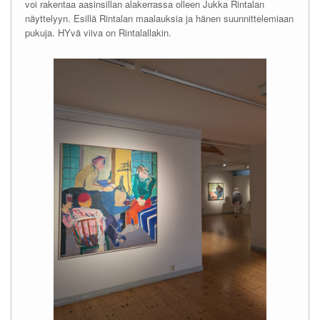
voi rakentaa aasinsillan alakerrassa olleen Jukka Rintalan
näyttelyyn. Esillä Rintalan maalauksia ja hänen suunnittelemiaan
pukuja. HYvä viiva on Rintalallakin.