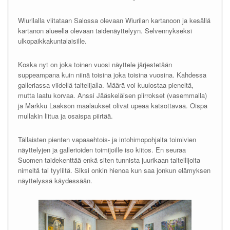
Wiurilalla viitataan Salossa olevaan Wiurilan kartanoon ja kesällä
kartanon alueella olevaan taidenäyttelyyn. Selvennykseksi
ulkopaikkakuntalaisille.
Koska nyt on joka toinen vuosi näyttele järjestetään
suppeampana kuin niinä toisina joka toisina vuosina. Kahdessa
galleriassa viidellä taitelijalla. Määrä voi kuulostaa pieneltä,
mutta laatu korvaa. Anssi Jääskeläisen piirrokset (vasemmalla)
ja Markku Laakson maalaukset olivat upeaa katsottavaa. Oispa
mullakin liitua ja osaispa piirtää.
Tällaisten pienten vapaaehtois- ja intohimopohjalta toimivien
näyttelyjen ja gallerioiden toimijoille iso kiitos. En seuraa
Suomen taidekenttää enkä siten tunnista juurikaan taiteilijoita
nimeltä tai tyyliltä. Siksi onkin hienoa kun saa jonkun elämyksen
näyttelyssä käydessään.