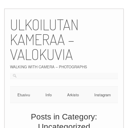
Skip
to
ULKOILUTAN
content
KAMERAA –
VALOKUVIA
WALKING WITH CAMERA – PHOTOGRAPHS
Etusivu
Info
Arkisto
Instagram
Posts in Category:
Uncategorized