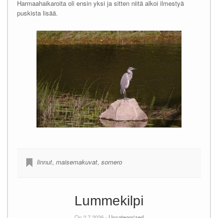
Harmaahaikaroita oli ensin yksi ja sitten niitä alkoi ilmestyä
puskista lisää.
linnut
,
maisemakuvat
,
somero
Lummekilpi
On 2.7.2026 -
Uncategorized