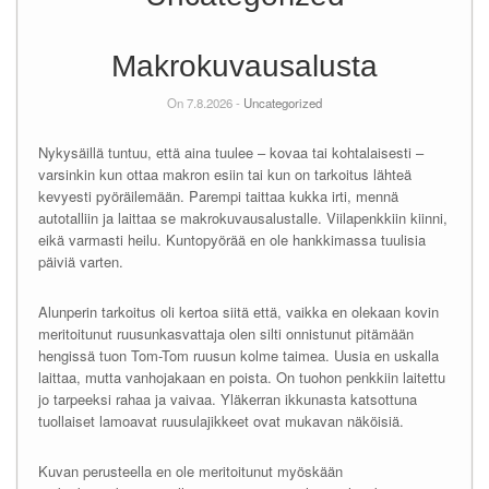
Makrokuvausalusta
On 7.8.2026 -
Uncategorized
Nykysäillä tuntuu, että aina tuulee – kovaa tai kohtalaisesti –
varsinkin kun ottaa makron esiin tai kun on tarkoitus lähteä
kevyesti pyöräilemään. Parempi taittaa kukka irti, mennä
autotalliin ja laittaa se makrokuvausalustalle. Viilapenkkiin kiinni,
eikä varmasti heilu. Kuntopyörää en ole hankkimassa tuulisia
päiviä varten.
Alunperin tarkoitus oli kertoa siitä että, vaikka en olekaan kovin
meritoitunut ruusunkasvattaja olen silti onnistunut pitämään
hengissä tuon Tom-Tom ruusun kolme taimea. Uusia en uskalla
laittaa, mutta vanhojakaan en poista. On tuohon penkkiin laitettu
jo tarpeeksi rahaa ja vaivaa. Yläkerran ikkunasta katsottuna
tuollaiset lamoavat ruusulajikkeet ovat mukavan näköisiä.
Kuvan perusteella en ole meritoitunut myöskään