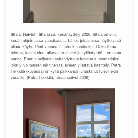
Iittala: Naivistit Iittalassa, kesänäyttely 2026. Iittala on ollut
kesän ohjelmassa vuosikausia. Lähes jokaisessa näyttelyssä
ollaan käyty. Tänä vuonna jäi jotenkin vaisuksi. Onko liikaa
toistoa, kosiskelua, alkavatko aiheet jo kyllästyttää – en osaa
sanoa. Puuttui sellainen sykähdyttävä kokemus, esimerkiksi
joku ylivoimaisen tekninen tai aiheen yllättävä käsittely. Petra
Heikkilä (kuvassa) on kyllä paikkansa lunastanut tulevillekin
vuosille. (Petra Heikkilä, Kissanpäiviä 2026)