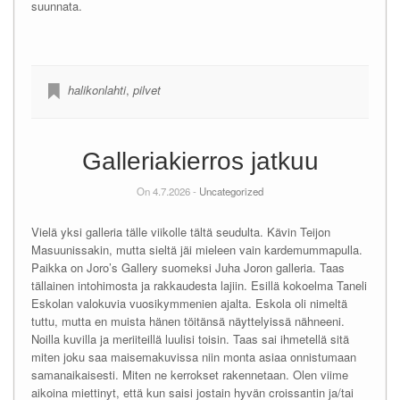
suunnata.
halikonlahti
,
pilvet
Galleriakierros jatkuu
On 4.7.2026 -
Uncategorized
Vielä yksi galleria tälle viikolle tältä seudulta. Kävin Teijon
Masuunissakin, mutta sieltä jäi mieleen vain kardemummapulla.
Paikka on Joro’s Gallery suomeksi Juha Joron galleria. Taas
tällainen intohimosta ja rakkaudesta lajiin. Esillä kokoelma Taneli
Eskolan valokuvia vuosikymmenien ajalta. Eskola oli nimeltä
tuttu, mutta en muista hänen töitänsä näyttelyissä nähneeni.
Noilla kuvilla ja meriiteillä luulisi toisin. Taas sai ihmetellä sitä
miten joku saa maisemakuvissa niin monta asiaa onnistumaan
samanaikaisesti. Miten ne kerrokset rakennetaan. Olen viime
aikoina miettinyt, että kun saisi jostain hyvän croissantin ja/tai