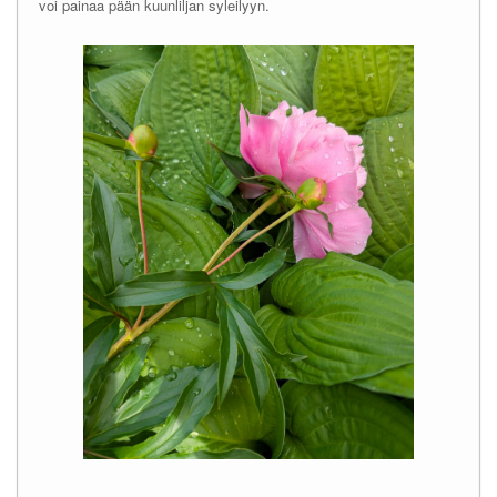
voi painaa pään kuunliljan syleilyyn.