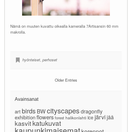
Nämä on muuten kuvattu oikealla kameralla 7Artisansin 60 mm
makrolla.
hyönteiset
,
perhoset
Older Entries
Avainsanat
cityscapes
birds
BW
dragonfly
art
järvi
flowers
jää
exhibition
ice
forest
halikonlahti
katukuvat
kasvit
kaupunkimaisemat
korennot