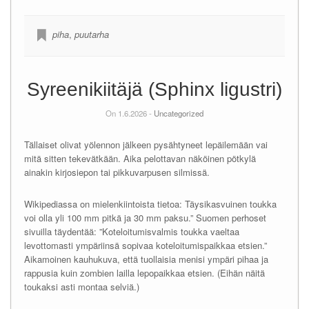
piha
,
puutarha
Syreenikiitäjä (Sphinx ligustri)
On 1.6.2026 -
Uncategorized
Tällaiset olivat yölennon jälkeen pysähtyneet lepäilemään vai
mitä sitten tekevätkään. Aika pelottavan näköinen pötkylä
ainakin kirjosiepon tai pikkuvarpusen silmissä.
Wikipediassa on mielenkiintoista tietoa: Täysikasvuinen toukka
voi olla yli 100 mm pitkä ja 30 mm paksu.” Suomen perhoset
sivuilla täydentää: ”Koteloitumisvalmis toukka vaeltaa
levottomasti ympäriinsä sopivaa koteloitumispaikkaa etsien.”
Aikamoinen kauhukuva, että tuollaisia menisi ympäri pihaa ja
rappusia kuin zombien lailla lepopaikkaa etsien. (Eihän näitä
toukaksi asti montaa selviä.)