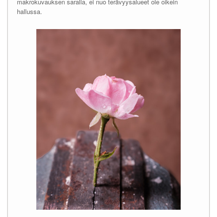
makrokuvauksen saralla, ei nuo terävyysalueet ole oikein
hallussa.