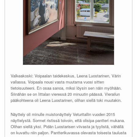
Valkeakoski: Voipaalan taidekeskus, Leena Luostarinen, Värin
vallassa. Voipaala nousi vasta muutama vuosi sitten
tietoisuuteeni. En osaa sanoa, miksi löysin sen näin myöhään.
Siinähän se on Iittalan vieressä 20 minuutin päässä. Vierailun
pääkohteena oli Leena Luostarinen, olihan siellä toki muutakin.
Näyttely oli minulle muistonäyttely Veturitallin vuoden 2015
näyttelystä. Sormet ristissä toivoin, että olisipa pantteri mukana.
Olihan siellä yksi. Pidän Luostarisen viivasta ja tyylistä, vähällä
on kuvattu niin paljon. Pantterikuvassa olevasta toisesta taulusta