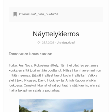
kukkakuvat
,
piha
,
puutarha
Näyttelykierros
On 25.7.2026 -
Uncategorized
Tämän viikon kierros sisältää:
Turku: Ars Nova. Kokoelmanättely. Tämä ei ollut iso pettymys,
koska en siltä juuri mitään odottanut. Näissä kun harvemmin on
mitään teemaa, jäävät irralliset taulut kovin irrallisiksi. Vaikka
siellä joku Picasso, David Hockney tai Anish Kapoor olisikin
joukossa. Onneksi ikkunat olivat puhtaat ja sää kaunis, niin sai
ihailla takapihan salaista puutarhaa.