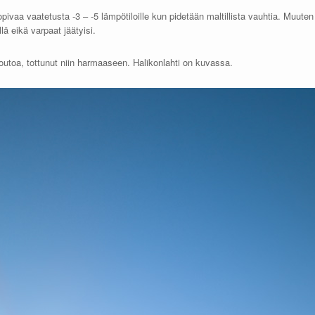
pivaa vaatetusta -3 – -5 lämpötiloille kun pidetään maltillista vauhtia. Muuten
lä eikä varpaat jäätyisi.
 outoa, tottunut niin harmaaseen. Halikonlahti on kuvassa.