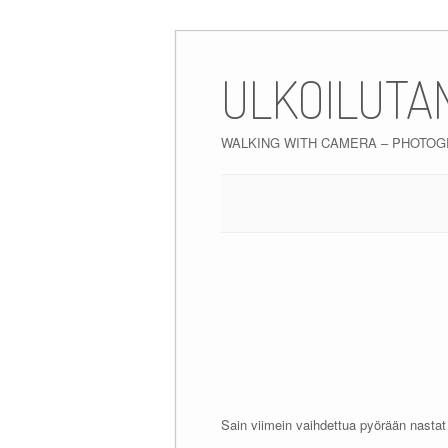
Skip
to
ULKOILUTA
content
WALKING WITH CAMERA – PHOTO
Sain viimein vaihdettua pyörään nastat 