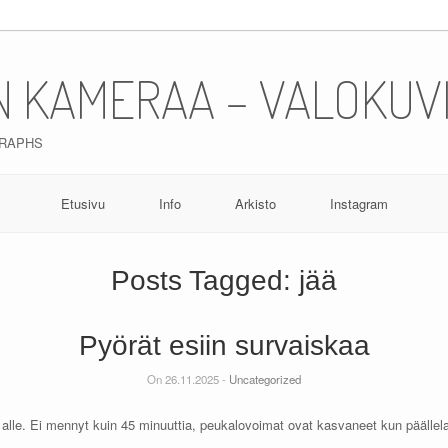
N KAMERAA – VALOKUV
GRAPHS
Etusivu
Info
Arkisto
Instagram
Posts Tagged:
jää
Pyörät esiin survaiskaa
On 26.11.2025 -
Uncategorized
alle. Ei mennyt kuin 45 minuuttia, peukalovoimat ovat kasvaneet kun päällelai