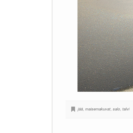
jää
,
maisemakuvat
,
salo
,
talvi