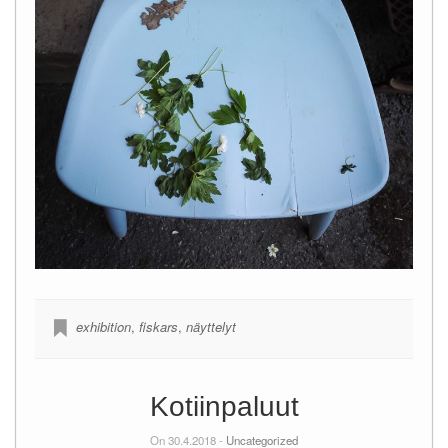
exhibition
,
fiskars
,
näyttelyt
Kotiinpaluut
On 30.4.2018 -
Uncategorized