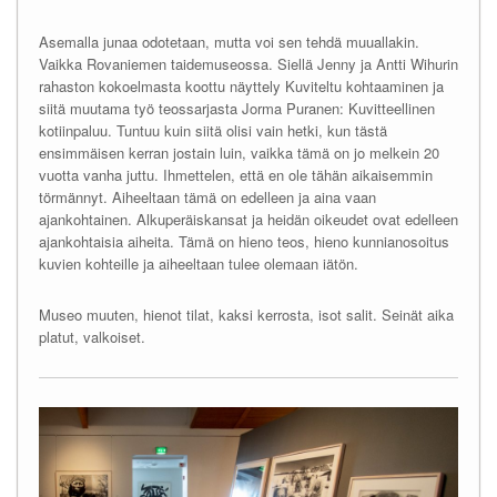
Asemalla junaa odotetaan, mutta voi sen tehdä muuallakin.
Vaikka Rovaniemen taidemuseossa. Siellä Jenny ja Antti Wihurin
rahaston kokoelmasta koottu näyttely Kuviteltu kohtaaminen ja
siitä muutama työ teossarjasta Jorma Puranen: Kuvitteellinen
kotiinpaluu. Tuntuu kuin siitä olisi vain hetki, kun tästä
ensimmäisen kerran jostain luin, vaikka tämä on jo melkein 20
vuotta vanha juttu. Ihmettelen, että en ole tähän aikaisemmin
törmännyt. Aiheeltaan tämä on edelleen ja aina vaan
ajankohtainen. Alkuperäiskansat ja heidän oikeudet ovat edelleen
ajankohtaisia aiheita. Tämä on hieno teos, hieno kunnianosoitus
kuvien kohteille ja aiheeltaan tulee olemaan iätön.
Museo muuten, hienot tilat, kaksi kerrosta, isot salit. Seinät aika
platut, valkoiset.