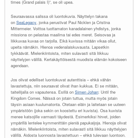
times (Grand palais I)”, se oli upea.
Seuraavassa salissa oli luontokuvia. Näyttelyn takana
on
SeaLegacy
, jonka perustivat Paul Nicklen ja Cristina
Mittermeier. Voittoa tuottamaton kanadalainen yhdistys, jonka
missiona on pelastaa maailma tai edes meret. Seisovaa ja
liikkuvaa kuvaa on tarjolla. Eikä kuvissa mitään vikaa ollut,
upeita nämäkin. Hienoa vedenalaiskuvausta. Lapsetkin
tykkäävät. Mielenkiintoista, miten sulavasti sitä liikkuu
näyttelyjen välillä. Kertakäyttöisestä muodista elämän kokoiseen
agendaan.
Jos olivat edelliset luontokuvat autenttisia – ehkä vähän
lavastettuja, niin seuraavat olivat ihan kukkua. Ei se mitään,
taiteilijalla on vapautensa. Esillä on
Simen Johan
: Until the
Kingdom Comes. Näissä on jotain tuttua, mutta myös jotain
täysin asiaan kuulumatonta. Otetaan eläin ja laitetaan se uuteen
ympäristöön (joka sekin on koostettu eri kuvista). Osa kuvista
menee katsojille varmasti täydestä. Esimerkiksi hirvet, joiden
ympärillä lentelee kymmenittäin pieniä papukaijoja. Hienoja olivat
nämäkin. Mielenkiintoista, miten sulavasti sitä liikkuu näyttelyjen
välillä. Aidosta luonnosta lavastettuun – ehkä tulevaan luontoon.