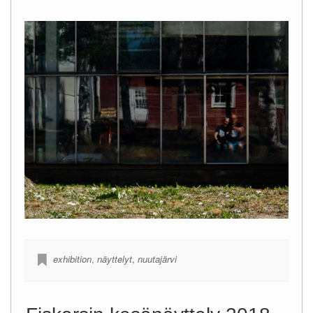
exhibition
,
näyttelyt
,
nuutajärvi