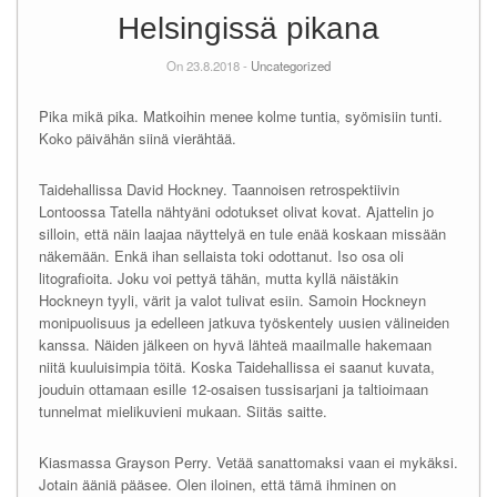
Helsingissä pikana
On 23.8.2018 -
Uncategorized
Pika mikä pika. Matkoihin menee kolme tuntia, syömisiin tunti.
Koko päivähän siinä vierähtää.
Taidehallissa David Hockney. Taannoisen retrospektiivin
Lontoossa Tatella nähtyäni odotukset olivat kovat. Ajattelin jo
silloin, että näin laajaa näyttelyä en tule enää koskaan missään
näkemään. Enkä ihan sellaista toki odottanut. Iso osa oli
litografioita. Joku voi pettyä tähän, mutta kyllä näistäkin
Hockneyn tyyli, värit ja valot tulivat esiin. Samoin Hockneyn
monipuolisuus ja edelleen jatkuva työskentely uusien välineiden
kanssa. Näiden jälkeen on hyvä lähteä maailmalle hakemaan
niitä kuuluisimpia töitä. Koska Taidehallissa ei saanut kuvata,
jouduin ottamaan esille 12-osaisen tussisarjani ja taltioimaan
tunnelmat mielikuvieni mukaan. Siitäs saitte.
Kiasmassa Grayson Perry. Vetää sanattomaksi vaan ei mykäksi.
Jotain ääniä pääsee. Olen iloinen, että tämä ihminen on