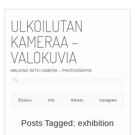
Skip
to
ULKOILUTAN
content
KAMERAA –
VALOKUVIA
WALKING WITH CAMERA – PHOTOGRAPHS
Etusivu
Info
Arkisto
Instagram
Posts Tagged:
exhibition