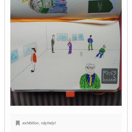
exhibition
,
näyttelyt