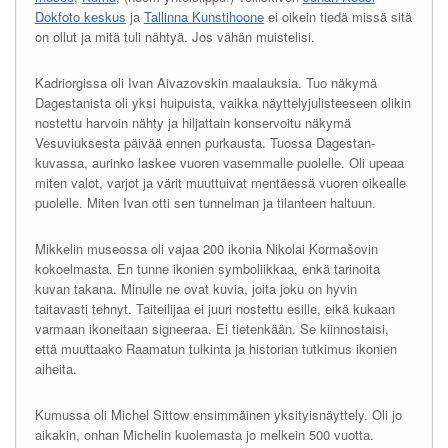
Dokfoto keskus
ja
Tallinna Kunstihoone
ei oikein tiedä missä sitä
on ollut ja mitä tuli nähtyä. Jos vähän muistelisi.
Kadriorgissa oli Ivan Aivazovskin maalauksia. Tuo näkymä
Dagestanista oli yksi huipuista, vaikka näyttelyjulisteeseen olikin
nostettu harvoin nähty ja hiljattain konservoitu näkymä
Vesuviuksesta päivää ennen purkausta. Tuossa Dagestan-
kuvassa, aurinko laskee vuoren vasemmalle puolelle. Oli upeaa
miten valot, varjot ja värit muuttuivat mentäessä vuoren oikealle
puolelle. Miten Ivan otti sen tunnelman ja tilanteen haltuun.
Mikkelin museossa oli vajaa 200 ikonia Nikolai Kormašovin
kokoelmasta. En tunne ikonien symboliikkaa, enkä tarinoita
kuvan takana. Minulle ne ovat kuvia, joita joku on hyvin
taitavasti tehnyt. Taiteilijaa ei juuri nostettu esille, eikä kukaan
varmaan ikoneitaan signeeraa. Ei tietenkään. Se kiinnostaisi,
että muuttaako Raamatun tulkinta ja historian tutkimus ikonien
aiheita.
Kumussa oli Michel Sittow ensimmäinen yksityisnäyttely. Oli jo
aikakin, onhan Michelin kuolemasta jo melkein 500 vuotta.