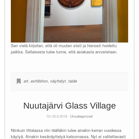
Sen vielä kirjoitan, että oli muuten siisti ja hienosti hoidettu
paikka. Sellaisesta tulee tunne, että asiakasta arvostetaan.
art
,
exhibition
,
näyttelyt
,
taide
Nuutajärvi Glass Village
On 20.6.2018 -
Uncategorized
Niinkuin Iittalassa niin täälläkin tulee ainakin kerran vuodessa
käytyä. Ainakin kesänäyttelyä katsomassa. Nyt ei valitettavasti