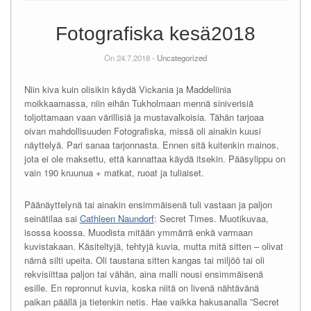
Fotografiska kesä2018
On 24.7.2018 -
Uncategorized
Niin kiva kuin olisikin käydä Vickania ja Maddeliinia
moikkaamassa, niin eihän Tukholmaan mennä siniverisiä
toljottamaan vaan värillisiä ja mustavalkoisia. Tähän tarjoaa
oivan mahdollisuuden Fotografiska, missä oli ainakin kuusi
näyttelyä. Pari sanaa tarjonnasta. Ennen sitä kuitenkin mainos,
jota ei ole maksettu, että kannattaa käydä itsekin. Pääsylippu on
vain 190 kruunua + matkat, ruoat ja tuliaiset.
Päänäyttelynä tai ainakin ensimmäisenä tuli vastaan ja paljon
seinätilaa sai
Cathleen Naundorf
: Secret Times. Muotikuvaa,
isossa koossa. Muodista mitään ymmärrä enkä varmaan
kuvistakaan. Käsiteltyjä, tehtyjä kuvia, mutta mitä sitten – olivat
nämä silti upeita. Oli taustana sitten kangas tai miljöö tai oli
rekvisiittaa paljon tai vähän, aina malli nousi ensimmäisenä
esille. En repronnut kuvia, koska niitä on livenä nähtävänä
paikan päällä ja tietenkin netis. Hae vaikka hakusanalla ”Secret