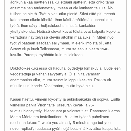
Jonkun aikaa näyttelyssä kuljettuani ajattelin, että onko tämä
ensimmäinen taidenäyttely, missä ei ole lainkaan tauluja. No
tulihan ne sieltä. Työt olivat aika pieniä. Siksi niitä piti mennä
katsomaan oikein läheltä. Ihan käsittämättömän luonnollista
työtä, ihon sävyt, heijastukset silmissä, kankaiden
yksityiskohdat. Netissä olevat kuvat töistä ovat kalpeita kopioita
verrattuna näyttelyssä oleviin aitoihin maalauksiin. Miten nuo
työt ylipäätään saadaan säilymään. Mielenkiintoista oli, että
Sittow eli ja kuoli Tallinnassa, mutta se selvisi vasta 1940-
luvulla. Parempi myöhään kuin milloinkaan.
Dokfoto-keskuksessa oli kadulta löydettyjä lomakuvia. Uudelleen
vedostettuja ja vähän sävytettyjä. Olisi niitä varmaan
enemmänkin ollut, mutta seinätila loppui kesken. Paikka oli
minulle uusi kohde. Vaatimaton, mutta hyvä alku.
Kauan haettu, viimein löydetty ja aukioloaikakin oli sopiva. Esillä
viimeisiä päiviä Viron taiteilijaseuran kevät- ja 75-
vuotisjuhlanäyttely. Hienot isot ja valoisat tilat. Päätetään kierros
Marko Mäetamm installaatioon. A Letter työssä puhelimen
ruudussa lukee: ”I wrote you already 5 minutes ago but you
never replied”, ruudussa pyöri neljä beachillä kuvattua kaupallista