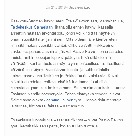
On 21.6.2018 -
Uncategorized
Kaakkois-Suomen käynti eteni Etelä-Savoon asti, Mäntyharjulle,
Taidekeskus Salmelaan
. Ikänä ollu ennen käyny. Kassalla
annettiin mukaan arvontalippu, johon voi kirjoittaa näyttelyn
oman suosikkitaiteilijan nimen. Mitä pidemmälle kierros eteni,
niin sitä mukaa suosikki vaihtui. Oliko se Antti Hakkarainen,
Jakke Haapanen, Jasmina Ijäs vai Paavo Pelvo – en enää edes
muista, mihin loppujen lopuksi päädyin. Eikä sillä ole niin
väliäkään, kunhan todistan näyttelyn monipuolisuutta. Edellisenä
päivänä olin käynyt Vuohijärven luonto- ja kulttuuritalolla
katsomassa Juha Taskisen ja Pekka Tuurin valokuvia. Kuvat
olivat luontodokumentteja, eivätkä tuottaneet juuri niitä
elämyksiä, joita tällä hetkellä haen. Siitä huolimatta kaikki kunnia
Taskisen pitkälle norppatyölle. Tähän elämysvajeeseen iskivät
Salmelassa olevat
Jasmina Ijäksen
työt. Hienoja dokumentteja
ja tarinaa, fiktiota tai faktaa – samapa tuo.
Toisenlaisia luontokuvia – taatusti fiktiota – olivat Paavo Pelvon
työt. Kertakaikkisen upeita, hyvän tuulen tuottajia.