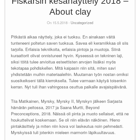
Fiskarsin kesänäyttely 2018 –
About clay
On 15.5.2018 -
Uncategorized
Pitkästä aikaa näyttely, joka ei tuoksu. En ainakaan väitä
tunteneeni poltetun saven tuoksua. Savea eli keramiikkaa oli siis
tarjolla. Erilaisia tekniikoita, erilaisia pintoja ja muotoja. Siinä
kuraattorit olivat onnistuneet hyvin. Kyseessä on tekninen laji,
siksi töitä tulee arvioitua esteettisten arvojen lisäksi myös
tekotapaa pohdiskellen. Mitä kaipasin niin sitä, miten savi
yhdistetään muihin materiaaleihin. Muutaman työn nostan omiksi
suosikeikseni tällä kierroksella. Tulee varmaan käytyä toisenkin
kerran. Nyt tuli ihan vahingossa osuttua paikalle avajaispäivänä.
Tiia Matikainen, Myrsky, Myrsky II, Myrskyn jälkeen Sarjasta
hämärän peitossa, 2017 ja Saana Murtti, Beyond
Preconceptions, 2018. Näissä oli pinta ja muoto sellaiset, että ne
houkuttelivat koskemaan. Se oli niin elävän näköinen. Hieno
pintakäsittely ja miten niin kova voi laskeutua noin pehmeästi.
Myrskyissä tuli jotenkin mieleen marmorin läpikuultavuus.