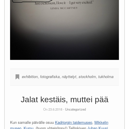
exhibition
,
fotografiska
,
näyttelyt
,
stockholm
,
tukholma
Jalat kestäis, muttei pää
On 23.6.2018 -
Uncategorized
Kun samalle päivälle osuu
Kadriorgin taidemuseo
,
Mikkelin
museo
,
Kumu
, (huom yhteislippu!) Telliskiven
Juhan Kuusi