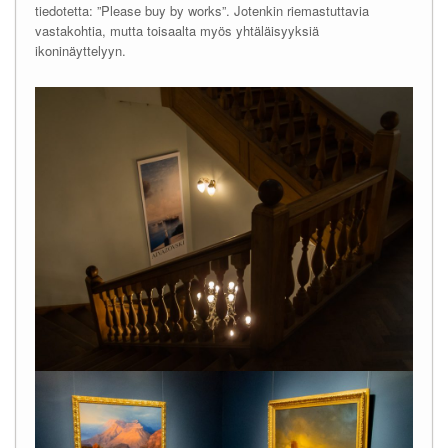
tiedotetta: ”Please buy by works”. Jotenkin riemastuttavia
vastakohtia, mutta toisaalta myös yhtäläisyyksiä
ikoninäyttelyyn.