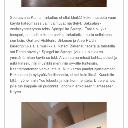
Seuraavana Kumu. Tarkoitus ei ollut kiertää koko museota vaan
käydä katsomassa vain vaihtuvat näyttelyt. Saksalais-
virolaisyhteistyönä tehty Spiegel Im Spiegel. Täällä oli yksi
teospari, en tiedä oliko se pariksi tarkoitettu, mutta sellaisena
sen koin. Gerhard Richterin: Birkenau ja Arvo Pärtin
käsikirjoituksia ja musiikkia. Katsot Birkenau teosta ja taustalla
soi Pärtin sävellys Spiegel im Spiegel (viulu ja piano) en
ymmärrä miten kovin se iski. Aivan sama missä kohtaa seisoi ja
mitä katseli, niin musiikki meni niin syvälle tunteisiin.
Käsittämättömän vahva lataus. Kun kerran päädyt ajattelemaan
Birkenauta ja nykypäivän tilannetta, ei voi kuin itkeä. Kuuntelin
tätä myöhemmin YouTubesta ja luin kommentteja. En ole ainoa,
jolle tuo kappale on pudonnut, johonkin erikoiseen tilanteeseen
liittyen.