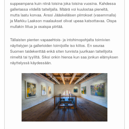
suppeampana kuin niinä toisina joka toisina vuosina. Kahdessa
galleriassa viidellä taitelijalla. Määrä voi kuulostaa pieneltä,
mutta laatu korvaa. Anssi Jääskeläisen piirrokset (vasemmalla)
ja Markku Laakson maalaukset olivat upeaa katsottavaa. Oispa
mullakin liitua ja osaispa piirtää.
Tällaisten pienten vapaaehtois- ja intohimopohjalta toimivien
näyttelyjen ja gallerioiden toimijoille iso kiitos. En seuraa
Suomen taidekenttää enkä siten tunnista juurikaan taiteilijoita
nimeltä tai tyyliltä. Siksi onkin hienoa kun saa jonkun elämyksen
näyttelyssä käydessään.