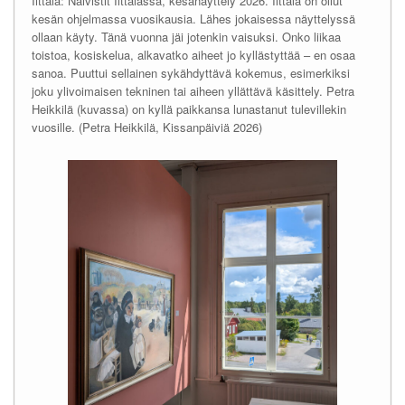
Iittala: Naivistit Iittalassa, kesänäyttely 2026. Iittala on ollut
kesän ohjelmassa vuosikausia. Lähes jokaisessa näyttelyssä
ollaan käyty. Tänä vuonna jäi jotenkin vaisuksi. Onko liikaa
toistoa, kosiskelua, alkavatko aiheet jo kyllästyttää – en osaa
sanoa. Puuttui sellainen sykähdyttävä kokemus, esimerkiksi
joku ylivoimaisen tekninen tai aiheen yllättävä käsittely. Petra
Heikkilä (kuvassa) on kyllä paikkansa lunastanut tulevillekin
vuosille. (Petra Heikkilä, Kissanpäiviä 2026)