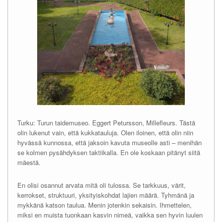
Turku: Turun taidemuseo. Eggert Petursson, Millefleurs. Tästä
olin lukenut vain, että kukkatauluja. Olen iloinen, että olin niin
hyvässä kunnossa, että jaksoin kavuta museolle asti – menihän
se kolmen pysähdyksen taktiikalla. En ole koskaan pitänyt siitä
mäestä.
En olisi osannut arvata mitä oli tulossa. Se tarkkuus, värit,
kerrokset, struktuuri, yksityiskohdat lajien määrä. Tyhmänä ja
mykkänä katson taulua. Menin jotenkin sekaisin. Ihmettelen,
miksi en muista tuonkaan kasvin nimeä, vaikka sen hyvin luulen