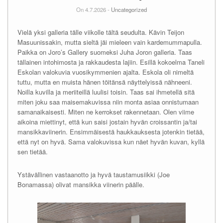
On 4.7.2026 -
Uncategorized
Vielä yksi galleria tälle viikolle tältä seudulta. Kävin Teijon
Masuunissakin, mutta sieltä jäi mieleen vain kardemummapulla.
Paikka on Joro’s Gallery suomeksi Juha Joron galleria. Taas
tällainen intohimosta ja rakkaudesta lajiin. Esillä kokoelma Taneli
Eskolan valokuvia vuosikymmenien ajalta. Eskola oli nimeltä
tuttu, mutta en muista hänen töitänsä näyttelyissä nähneeni.
Noilla kuvilla ja meriiteillä luulisi toisin. Taas sai ihmetellä sitä
miten joku saa maisemakuvissa niin monta asiaa onnistumaan
samanaikaisesti. Miten ne kerrokset rakennetaan. Olen viime
aikoina miettinyt, että kun saisi jostain hyvän croissantin ja/tai
mansikkaviinerin. Ensimmäisestä haukkauksesta jotenkin tietää,
että nyt on hyvä. Sama valokuvissa kun näet hyvän kuvan, kyllä
sen tietää.
Ystävällinen vastaanotto ja hyvä taustamusiikki (Joe
Bonamassa) olivat mansikka viinerin päälle.