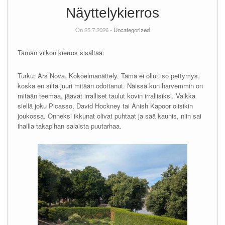
Näyttelykierros
On 25.7.2026 -
Uncategorized
Tämän viikon kierros sisältää:
Turku: Ars Nova. Kokoelmanättely. Tämä ei ollut iso pettymys,
koska en siltä juuri mitään odottanut. Näissä kun harvemmin on
mitään teemaa, jäävät irralliset taulut kovin irrallisiksi. Vaikka
siellä joku Picasso, David Hockney tai Anish Kapoor olisikin
joukossa. Onneksi ikkunat olivat puhtaat ja sää kaunis, niin sai
ihailla takapihan salaista puutarhaa.