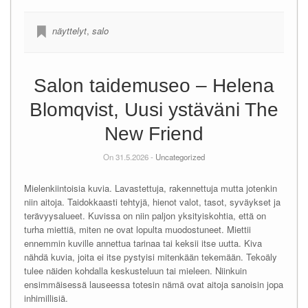
näyttelyt
,
salo
Salon taidemuseo – Helena
Blomqvist, Uusi ystäväni The
New Friend
On 31.5.2026 -
Uncategorized
Mielenkiintoisia kuvia. Lavastettuja, rakennettuja mutta jotenkin
niin aitoja. Taidokkaasti tehtyjä, hienot valot, tasot, syväykset ja
terävyysalueet. Kuvissa on niin paljon yksityiskohtia, että on
turha miettiä, miten ne ovat lopulta muodostuneet. Miettii
ennemmin kuville annettua tarinaa tai keksii itse uutta. Kiva
nähdä kuvia, joita ei itse pystyisi mitenkään tekemään. Tekoäly
tulee näiden kohdalla keskusteluun tai mieleen. Niinkuin
ensimmäisessä lauseessa totesin nämä ovat aitoja sanoisin jopa
inhimillisiä.