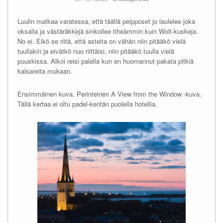
Luulin matkaa varatessa, että täällä peipposet jo laulelee joka
oksalla ja västäräkkejä sinkoilee tiheämmin kuin Wolt-kuskeja.
No ei. Eikö se riitä, että asteita on vähän niin pitääkö vielä
tuullakin ja eivätkö nuo riittäisi, niin pitääkö tuulla vielä
puuskissa. Alkoi reisi palella kun en huomannut pakata pitkiä
kalsareita mukaan.
Ensimmäinen kuva. Perinteinen A View from the Window -kuva.
Tällä kertaa ei oltu padel-kentän puolella hotellia.