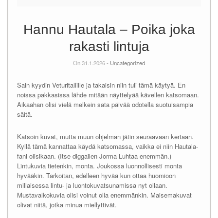
Hannu Hautala – Poika joka
rakasti lintuja
On 31.1.2026 -
Uncategorized
Sain kyydin Veturitallille ja takaisin niin tuli tämä käytyä. En
noissa pakkasissa lähde mitään näyttelyää kävellen katsomaan.
Aikaahan olisi vielä melkein sata päivää odotella suotuisampia
säitä.
Katsoin kuvat, mutta muun ohjelman jätin seuraavaan kertaan.
Kyllä tämä kannattaa käydä katsomassa, vaikka ei niin Hautala-
fani olisikaan. (Itse diggailen Jorma Luhtaa enemmän.)
Lintukuvia tietenkin, monta. Joukossa luonnollisesti monta
hyvääkin. Tarkoitan, edelleen hyvää kun ottaa huomioon
millaisessa lintu- ja luontokuvatsunamissa nyt ollaan.
Mustavalkokuvia olisi voinut olla enemmänkin. Maisemakuvat
olivat niitä, jotka minua miellyttivät.