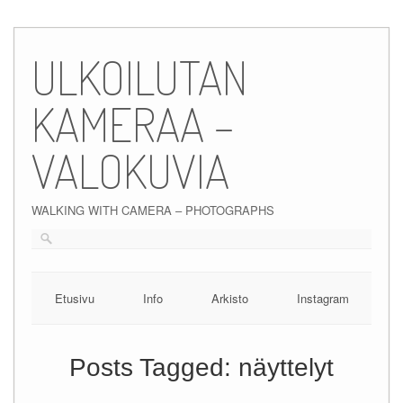
Skip
to
ULKOILUTAN
content
KAMERAA –
VALOKUVIA
WALKING WITH CAMERA – PHOTOGRAPHS
Etusivu
Info
Arkisto
Instagram
Posts Tagged:
näyttelyt