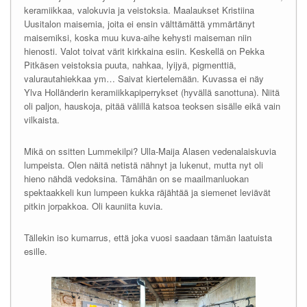
keramiikkaa, valokuvia ja veistoksia. Maalaukset Kristiina
Uusitalon maisemia, joita ei ensin välttämättä ymmärtänyt
maisemiksi, koska muu kuva-aihe kehysti maiseman niin
hienosti. Valot toivat värit kirkkaina esiin. Keskellä on Pekka
Pitkäsen veistoksia puuta, nahkaa, lyijyä, pigmenttiä,
valurautahiekkaa ym… Saivat kiertelemään. Kuvassa ei näy
Ylva Holländerin keramiikkapiperrykset (hyvällä sanottuna). Niitä
oli paljon, hauskoja, pitää välillä katsoa teoksen sisälle eikä vain
vilkaista.
Mikä on ssitten Lummekilpi? Ulla-Maija Alasen vedenalaiskuvia
lumpeista. Olen näitä netistä nähnyt ja lukenut, mutta nyt oli
hieno nähdä vedoksina. Tämähän on se maailmanluokan
spektaakkeli kun lumpeen kukka räjähtää ja siemenet leviävät
pitkin jorpakkoa. Oli kauniita kuvia.
Tällekin iso kumarrus, että joka vuosi saadaan tämän laatuista
esille.