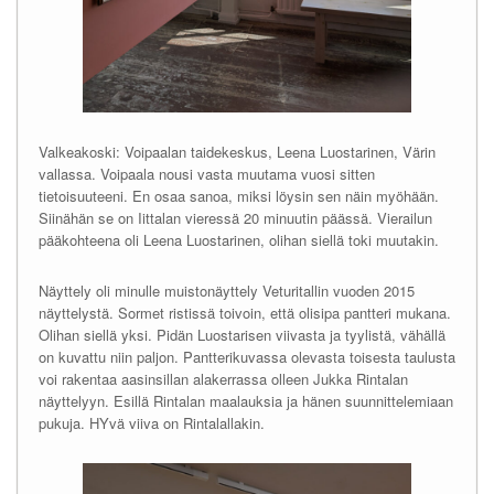
Valkeakoski: Voipaalan taidekeskus, Leena Luostarinen, Värin
vallassa. Voipaala nousi vasta muutama vuosi sitten
tietoisuuteeni. En osaa sanoa, miksi löysin sen näin myöhään.
Siinähän se on Iittalan vieressä 20 minuutin päässä. Vierailun
pääkohteena oli Leena Luostarinen, olihan siellä toki muutakin.
Näyttely oli minulle muistonäyttely Veturitallin vuoden 2015
näyttelystä. Sormet ristissä toivoin, että olisipa pantteri mukana.
Olihan siellä yksi. Pidän Luostarisen viivasta ja tyylistä, vähällä
on kuvattu niin paljon. Pantterikuvassa olevasta toisesta taulusta
voi rakentaa aasinsillan alakerrassa olleen Jukka Rintalan
näyttelyyn. Esillä Rintalan maalauksia ja hänen suunnittelemiaan
pukuja. HYvä viiva on Rintalallakin.