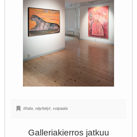
iittala
,
näyttelyt
,
voipaala
Galleriakierros jatkuu