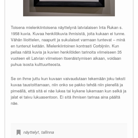
Toisena mielenkiintoisena näyttelynä latvialaisen Inta Rukan s.
1958 kuvia. Kuvaa henkilökuvia ihmisistä, joita kukaan ei tunne.
Vähän liioittelen, naapurit ja sukulaiset varmaan tuntevat – minä
en tuntenut ketään. Mielenkiintoinen kontrasti Corbijniin. Kun
peilaa näitä kuvia ja kuvien henkilöiden tarinoita viimeiseen 35
vuoteen eli Latvian viimeisen itsenäistymisen aikaan, voidaan
puhua isosta kulttuuriteosta.
Se on ihme juttu kun kuvaan vaivaudutaan tekemään joku teksti
kuvaa taustoittamaan, niin onko se pakko tehdä niin pienellä ja
pimeällä, että sitä ei näe lukea tai kykene lukemaan kun selkä ja
jalat ei taivu lukuasentoon. Ei sitä ihmisen tarinaa aina päältä
näe.
näyttelyt
,
tallinna