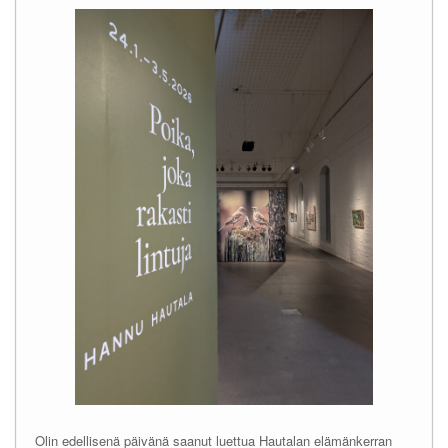
Olin edellisenä päivänä saanut luettua Hautalan elämänkerran