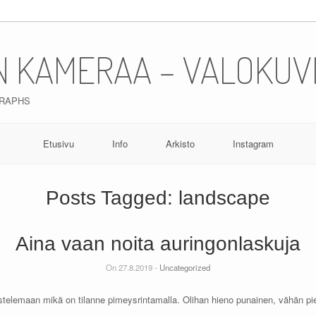
N KAMERAA – VALOKUV
GRAPHS
Etusivu
Info
Arkisto
Instagram
Posts Tagged:
landscape
Aina vaan noita auringonlaskuja
On 27.8.2019 -
Uncategorized
dustelemaan mikä on tilanne pimeysrintamalla. Olihan hieno punainen, vähän pi