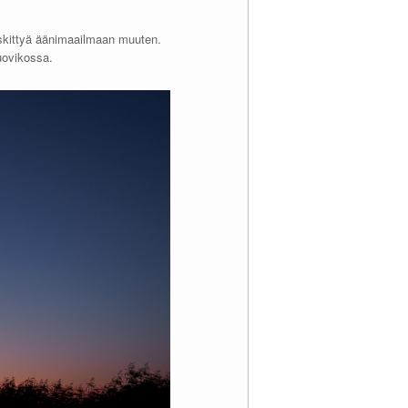
 keskittyä äänimaailmaan muuten.
ruovikossa.