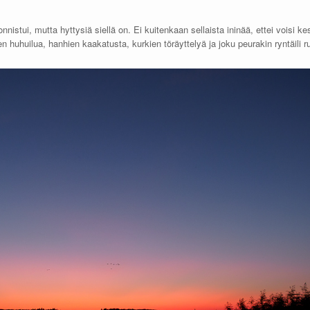
onnistui, mutta hyttysiä siellä on. Ei kuitenkaan sellaista ininää, ettei voisi
en huhuilua, hanhien kaakatusta, kurkien töräyttelyä ja joku peurakin ryntäili 