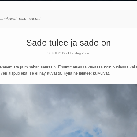
emakuvat
,
salo
,
sunset
Sade tulee ja sade on
On 8.8.2019 -
Uncategorized
n etenemistä ja minähän seurasin. Ensimmäisessä kuvassa noin puolessa väl
lven alapuolelta, se ei näy kuvasta. Kyllä ne lahkeet kuivuivat.