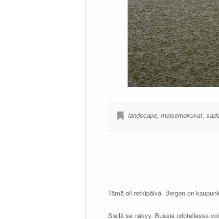
landscape
,
maisemakuvat
,
sad
Tämä oli retkipäivä. Bergen on kaupunk
Siellä se näkyy. Bussia odotellessa voi 