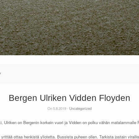
e
Bergen Ulriken Vidden Floyden
On 5.8.2019 -
Uncategorized
i, Ulriken on Bergenin korkein vuori ja Vidden on polku vähän matalammalle F
yrittää ottaa henkistä yliotetta. Bussista puheen ollen. Tarkista jostain viral