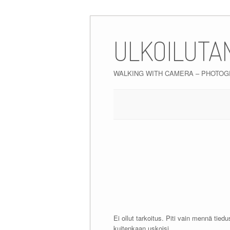
Skip
to
ULKOILUTA
content
WALKING WITH CAMERA – PHOTO
Ei ollut tarkoitus. Piti vain mennä tie
kuitenkaan uskoisi.