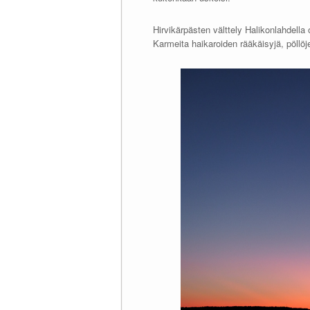
Hirvikärpästen välttely Halikonlahdella 
Karmeita haikaroiden rääkäisyjä, pöllöj