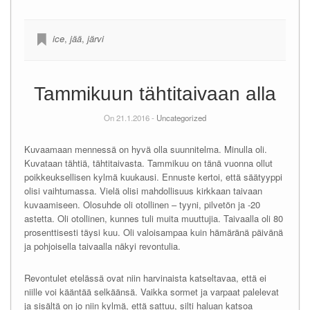
ice
,
jää
,
järvi
Tammikuun tähtitaivaan alla
On 21.1.2016 -
Uncategorized
Kuvaamaan mennessä on hyvä olla suunnitelma. Minulla oli.
Kuvataan tähtiä, tähtitaivasta. Tammikuu on tänä vuonna ollut
poikkeuksellisen kylmä kuukausi. Ennuste kertoi, että säätyyppi
olisi vaihtumassa. Vielä olisi mahdollisuus kirkkaan taivaan
kuvaamiseen. Olosuhde oli otollinen – tyyni, pilvetön ja -20
astetta. Oli otollinen, kunnes tuli muita muuttujia. Taivaalla oli 80
prosenttisesti täysi kuu. Oli valoisampaa kuin hämäränä päivänä
ja pohjoisella taivaalla näkyi revontulia.
Revontulet etelässä ovat niin harvinaista katseltavaa, että ei
niille voi kääntää selkäänsä. Vaikka sormet ja varpaat palelevat
ja sisältä on jo niin kylmä, että sattuu, silti haluan katsoa