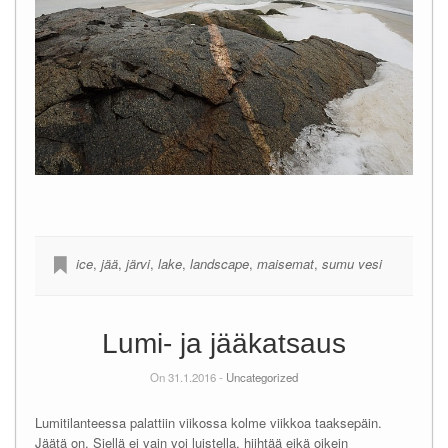
ice
,
jää
,
järvi
,
lake
,
landscape
,
maisemat
,
sumu vesi
Lumi- ja jääkatsaus
On 31.1.2016 -
Uncategorized
Lumitilanteessa palattiin viikossa kolme viikkoa taaksepäin.
Jäätä on. Siellä ei vain voi luistella, hiihtää eikä oikein