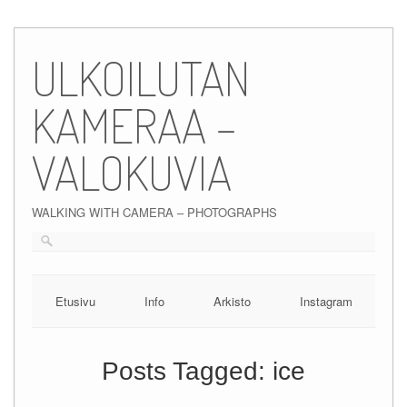
Skip
to
ULKOILUTAN
content
KAMERAA –
VALOKUVIA
WALKING WITH CAMERA – PHOTOGRAPHS
Etusivu
Info
Arkisto
Instagram
Posts Tagged:
ice