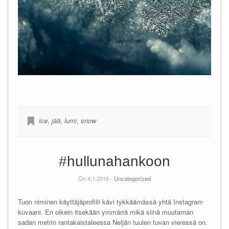
ice
,
jää
,
lumi
,
snow
#hullunahankoon
On 4.1.2016 -
Uncategorized
Tuon niminen käyttäjäprofiili kävi tykkäämässä yhtä Instagram
kuvaani. En oikein itsekään ymmärrä mikä siinä muutaman
sadan metrin rantakaistaleessa Neljän tuulen tuvan vieressä on.