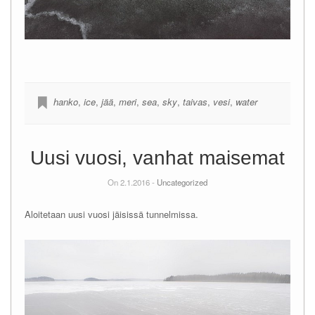
hanko
,
ice
,
jää
,
meri
,
sea
,
sky
,
taivas
,
vesi
,
water
Uusi vuosi, vanhat maisemat
On 2.1.2016 -
Uncategorized
Aloitetaan uusi vuosi jäisissä tunnelmissa.