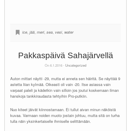
ice
,
jää
,
meri
,
sea
,
vesi
,
water
Pakkaspäivä Sahajärvellä
On 6.1.2016 -
Uncategorized
Auton mittari näytti -29, mutta ei anneta sen häiritä. Se näyttää 9
astetta liian kylmää. Oikeasti oli vain -20. Itse asiassa vain
varpaat paleli ja kädetkin vain silloin jos joutui koskemaan ilman
hanskoja tankkiraudasta tehtyihin Pro-putkiin.
Nuo kiteet jäivät kiinnostamaan. Ei tullut aivan minun näköistä
kuvaa. Varmaan noiden muoto jostain johtuu, mutta sitä on turha
tulla näin yksinkertaiselle ihmiselle selittämään.