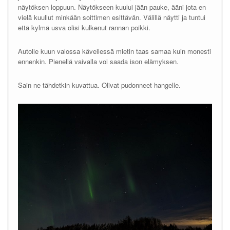
näytöksen loppuun. Näytökseen kuului jään pauke, ääni jota en
vielä kuullut minkään soittimen esittävän. Välillä näytti ja tuntui
että kylmä usva olisi kulkenut rannan poikki.
Autolle kuun valossa kävellessä mietin taas samaa kuin monesti
ennenkin. Pienellä vaivalla voi saada ison elämyksen.
Sain ne tähdetkin kuvattua. Olivat pudonneet hangelle.