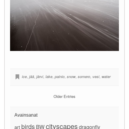
ice
,
jää
,
järvi
,
lake
,
painio
,
snow
,
somero
,
vesi
,
water
Older Entries
Avainsanat
cityscapes
birds
BW
dragonfly
art