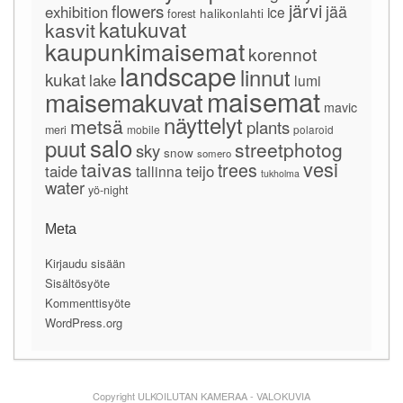
järvi
flowers
jää
exhibition
ice
forest
halikonlahti
katukuvat
kasvit
kaupunkimaisemat
korennot
landscape
linnut
kukat
lake
lumi
maisemat
maisemakuvat
mavic
näyttelyt
metsä
plants
meri
mobile
polaroid
salo
puut
streetphotog
sky
snow
somero
vesi
taivas
trees
taide
teijo
tallinna
tukholma
water
yö-night
Meta
Kirjaudu sisään
Sisältösyöte
Kommenttisyöte
WordPress.org
Copyright ULKOILUTAN KAMERAA - VALOKUVIA