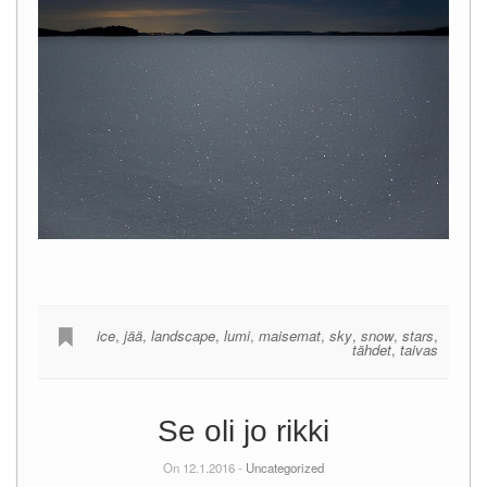
ice
,
jää
,
landscape
,
lumi
,
maisemat
,
sky
,
snow
,
stars
,
tähdet
,
taivas
Se oli jo rikki
On 12.1.2016 -
Uncategorized