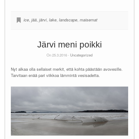
ice
,
jää
,
järvi
,
lake
,
landscape
,
maisemat
Järvi meni poikki
On 25.3.2016 -
Uncategorized
Nyt alkaa olla sellaiset merkit, että kohta päästään avovesille.
Tarvitaan enää pari viikkoa lämmintä vesisadetta.