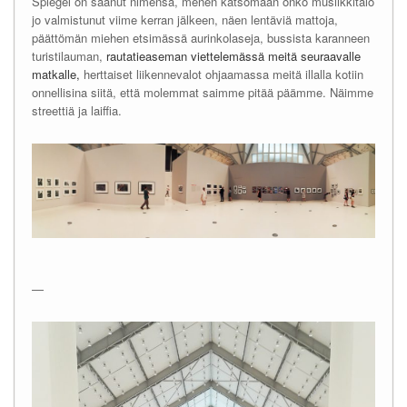
Spiegel on saanut nimensä, menen katsomaan onko musiikkitalo
jo valmistunut viime kerran jälkeen, näen lentäviä mattoja,
päättömän miehen etsimässä aurinkolaseja, bussista karanneen
turistilauman,
rautatieaseman viettelemässä meitä seuraavalle
matkalle,
herttaiset liikennevalot ohjaamassa meitä illalla kotiin
onnellisina siitä, että molemmat saimme pitää päämme. Näimme
streettiä ja laiffia.
—