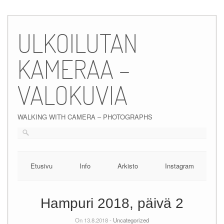
Skip
to
ULKOILUTAN
content
KAMERAA –
VALOKUVIA
WALKING WITH CAMERA – PHOTOGRAPHS
Etusivu
Info
Arkisto
Instagram
Hampuri 2018, päivä 2
On 13.8.2018 -
Uncategorized