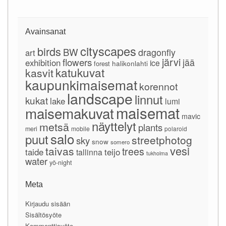
Avainsanat
cityscapes
birds
BW
dragonfly
art
järvi
flowers
jää
exhibition
ice
forest
halikonlahti
katukuvat
kasvit
kaupunkimaisemat
korennot
landscape
linnut
kukat
lake
lumi
maisemat
maisemakuvat
mavic
näyttelyt
metsä
plants
meri
mobile
polaroid
salo
puut
streetphotog
sky
snow
somero
vesi
taivas
trees
taide
teijo
tallinna
tukholma
water
yö-night
Meta
Kirjaudu sisään
Sisältösyöte
Kommenttisyöte