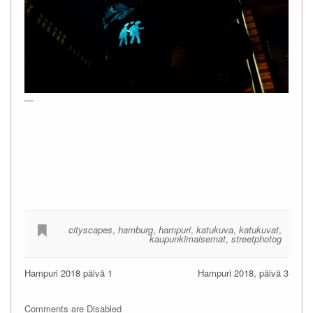
—
cityscapes
,
hamburg
,
hampuri
,
katukuva
,
katukuvat
,
kaupunkimaisemat
,
streetphotog
Hampuri 2018 päivä 1
Hampuri 2018, päivä 3
Comments are Disabled