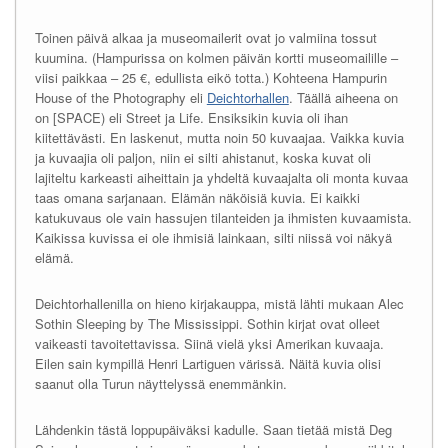
Toinen päivä alkaa ja museomailerit ovat jo valmiina tossut
kuumina. (Hampurissa on kolmen päivän kortti museomailille –
viisi paikkaa – 25 €, edullista eikö totta.) Kohteena Hampurin
House of the Photography eli
Deichtorhallen
. Täällä aiheena on
on [SPACE) eli Street ja Life. Ensiksikin kuvia oli ihan
kiitettävästi. En laskenut, mutta noin 50 kuvaajaa. Vaikka kuvia
ja kuvaajia oli paljon, niin ei silti ahistanut, koska kuvat oli
lajiteltu karkeasti aiheittain ja yhdeltä kuvaajalta oli monta kuvaa
taas omana sarjanaan. Elämän näköisiä kuvia. Ei kaikki
katukuvaus ole vain hassujen tilanteiden ja ihmisten kuvaamista.
Kaikissa kuvissa ei ole ihmisiä lainkaan, silti niissä voi näkyä
elämä.
Deichtorhallenilla on hieno kirjakauppa, mistä lähti mukaan Alec
Sothin Sleeping by The Mississippi. Sothin kirjat ovat olleet
vaikeasti tavoitettavissa. Siinä vielä yksi Amerikan kuvaaja.
Eilen sain kympillä Henri Lartiguen värissä. Näitä kuvia olisi
saanut olla Turun näyttelyssä enemmänkin.
Lähdenkin tästä loppupäiväksi kadulle. Saan tietää mistä Deg