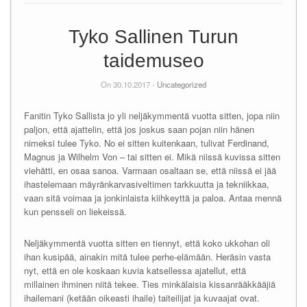
Tyko Sallinen Turun
taidemuseo
On 30.10.2017 -
Uncategorized
Fanitin Tyko Sallista jo yli neljäkymmentä vuotta sitten, jopa niin
paljon, että ajattelin, että jos joskus saan pojan niin hänen
nimeksi tulee Tyko. No ei sitten kuitenkaan, tulivat Ferdinand,
Magnus ja Wilhelm Von – tai sitten ei. Mikä niissä kuvissa sitten
viehätti, en osaa sanoa. Varmaan osaltaan se, että niissä ei jää
ihastelemaan mäyränkarvasiveltimen tarkkuutta ja tekniikkaa,
vaan sitä voimaa ja jonkinlaista kiihkeyttä ja paloa. Antaa mennä
kun pensseli on liekeissä.
Neljäkymmentä vuotta sitten en tiennyt, että koko ukkohan oli
ihan kusipää, ainakin mitä tulee perhe-elämään. Heräsin vasta
nyt, että en ole koskaan kuvia katsellessa ajatellut, että
millainen ihminen niitä tekee. Ties minkälaisia kissanrääkkääjiä
ihailemani (ketään oikeasti ihaile) taiteilijat ja kuvaajat ovat.