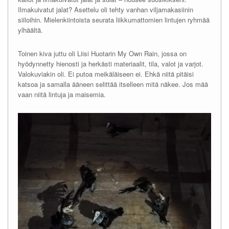
Ilmakuivatut jalat? Asettelu oli tehty vanhan viljamakasiinin
siiloihin. Mielenkiintoista seurata liikkumattomien lintujen ryhmää
ylhäältä.
Toinen kiva juttu oli Liisi Huotarin My Own Rain, jossa on
hyödynnetty hienosti ja herkästi materiaalit, tila, valot ja varjot.
Valokuviakin oli. Ei putoa meikäläiseen ei. Ehkä niitä pitäisi
katsoa ja samalla ääneen selittää itselleen mitä näkee. Jos mää
vaan niitä lintuja ja maisemia.