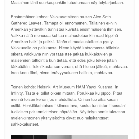
Maalainen lähti suurkaupunkiin tutustumaan näyttelytarjontaan.
Ensimmäinen kohde: Valokuvataiteen museo Alec Soth
Gathered Leaves. Tämäpä oli erinomainen. Tällainen ei-niin
Amerikan ystäväkin tunnistaa kuvista ensimmäisenä ihmisen.
Vaikka näitä monessa kohtaa mainostetaankin road-trippinä
Amerikan halki ja poikki. Tähän ei maalaustaiteella pysty.
Valokuvalla on paikkansa. Hieno käydä katsomassa tällaisia
oikeita valokuvia niin voi taas itse jatkaa kukkakuvien ja
maisemien taltiointia kun tietää, että edes joku tekee jotain
tärkeääkin. Tekniikasta sen verran, että hienoa jälkeä, mahtavaa.
Ison koon filmi, hieno terävyysalueen hallinta, mahtavaa.
Toinen kohde: Helsinki Art Museum HAM Yayoi Kusama, In
Infinity. Tästä ei tullut oikein mitään. Porukkaa ku pipoo. Pitää
mennä toisen kerran jos mahdollista. Onhan tuo aika kauan
esillä. Henkilökohtaisesti kiinnostava, koska tunnistan itsessäni
tuollaisen pakkomielteisen näprääjän. Näyttelyn somistuksessa
mielenkiintoinen yksityiskohta olivat nuo neliskanttiset
sähkökalusteet.