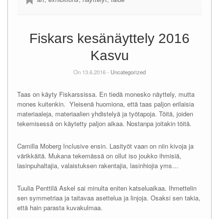
Fiskars kesänäyttely 2016
Kasvu
On 13.6.2016 -
Uncategorized
Taas on käyty Fiskarssissa. En tiedä monesko näyttely, mutta
mones kuitenkin. Yleisenä huomiona, että taas paljon erilaisia
materiaaleja, materiaalien yhdistelyä ja työtapoja. Töitä, joiden
tekemisessä on käytetty paljon aikaa. Nostanpa joitakin töitä.
Camilla Moberg Inclusive ensin. Lasityöt vaan on niin kivoja ja
värikkäitä. Mukana tekemässä on ollut iso joukko ihmisiä,
lasinpuhaltajia, valaistuksen rakentajia, lasinhiojia yms…
Tuulia Penttilä Askel sai minulta eniten katseluaikaa. Ihmettelin
sen symmetriaa ja taitavaa asettelua ja linjoja. Osaksi sen takia,
että hain parasta kuvakulmaa.