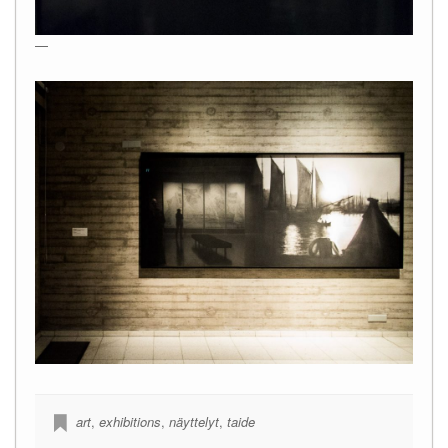
—
art
,
exhibitions
,
näyttelyt
,
taide