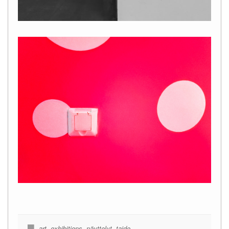
art
,
exhibitions
,
näyttelyt
,
taide