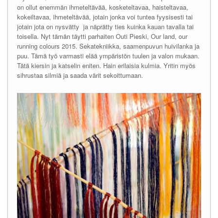
on ollut enemmän ihmeteltävää, kosketeltavaa, haisteltavaa,
kokeiltavaa, ihmeteltävää, jotain jonka voi tuntea fyysisesti tai
jotain jota on nysvätty ja näprätty ties kuinka kauan tavalla tai
toisella. Nyt tämän täytti parhaiten Outi Pieski, Our land, our
running colours 2015. Sekatekniikka, saamenpuvun huivilanka ja
puu. Tämä työ varmasti elää ympäristön tuulen ja valon mukaan.
Tätä kiersin ja katselin eniten. Hain erilaisia kulmia. Yritin myös
sihrustaa silmiä ja saada värit sekoittumaan.