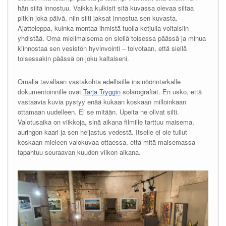
hän siitä innostuu. Vaikka kulkisit sitä kuvassa olevaa siltaa
pitkin joka päivä, niin silti jaksat innostua sen kuvasta.
Ajatteleppa, kuinka montaa ihmistä tuolla ketjulla voitaisiin
yhdistää. Oma mielimaisema on siellä toisessa päässä ja minua
kiinnostaa sen vesistön hyvinvointi – toivotaan, että siellä
toisessakin päässä on joku kaltaiseni.
Omalla tavallaan vastakohta edellisille insinöörintarkalle
dokumentoinnille ovat
Tarja Tryggin
solarografiat. En usko, että
vastaavia kuvia pystyy enää kukaan koskaan milloinkaan
ottamaan uudelleen. Ei se mitään. Upeita ne olivat silti.
Valotusaika on viikkoja, sinä aikana filmille tarttuu maisema,
auringon kaari ja sen heijastus vedestä. Itselle ei ole tullut
koskaan mieleen valokuvaa ottaessa, että mitä maisemassa
tapahtuu seuraavan kuuden viikon aikana.