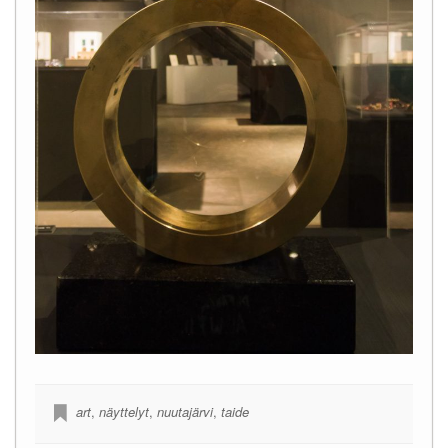
art
,
näyttelyt
,
nuutajärvi
,
taide