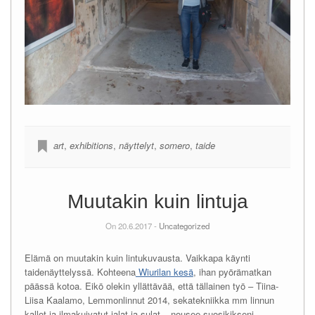
art
,
exhibitions
,
näyttelyt
,
somero
,
taide
Muutakin kuin lintuja
On 20.6.2017 -
Uncategorized
Elämä on muutakin kuin lintukuvausta. Vaikkapa käynti
taidenäyttelyssä. Kohteena
Wiurilan kesä
, ihan pyörämatkan
päässä kotoa. Eikö olekin yllättävää, että tällainen työ – Tiina-
Liisa Kaalamo, Lemmonlinnut 2014, sekatekniikka mm linnun
kallot ja ilmakuivatut jalat ja sulat – nousee suosikikseni.