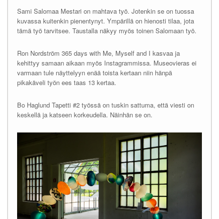
Sami Salomaa Mestari on mahtava työ. Jotenkin se on tuossa
kuvassa kuitenkin pienentynyt. Ympärillä on hienosti tilaa, jota
tämä työ tarvitsee. Taustalla näkyy myös toinen Salomaan työ.
Ron Nordström 365 days with Me, Myself and I kasvaa ja
kehittyy samaan aikaan myös Instagrammissa. Museovieras ei
varmaan tule näyttelyyn enää toista kertaan niin hänpä
pikakäveli työn ees taas 13 kertaa.
Bo Haglund Tapetti #2 työssä on tuskin sattuma, että viesti on
keskellä ja katseen korkeudella. Näinhän se on.