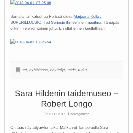
Samalla tuli katsottua Perissä oleva
Marjaana Kella /
SUPERILLUUSIO: Ted Seriosin ihmeellinen maailma
. Tämäpäs
olikin mielenkiintoinen juttu. En ollut ennen kuullutkaan.
art
,
exhibitions
,
näyttelyt
,
taide
,
turku
Sara Hildenin taidemuseo –
Robert Longo
On 29.11.2017 -
Uncategorized
On taas näyttelyarvion aika. Matka vei Tampereelle Sara