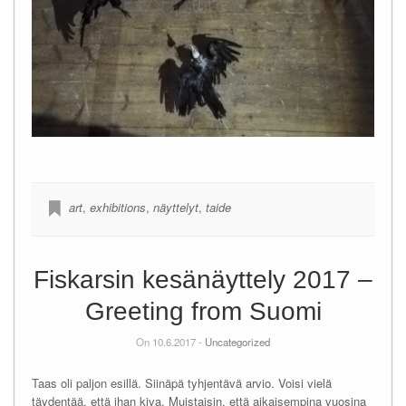
art
,
exhibitions
,
näyttelyt
,
taide
Fiskarsin kesänäyttely 2017 –
Greeting from Suomi
On 10.6.2017 -
Uncategorized
Taas oli paljon esillä. Siinäpä tyhjentävä arvio. Voisi vielä
täydentää, että ihan kiva. Muistaisin, että aikaisempina vuosina