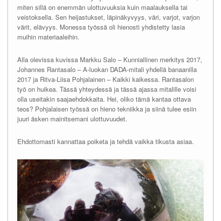
miten sillä on enemmän ulottuvuuksia kuin maalauksella tai
veistoksella. Sen heijastukset, läpinäkyvyys, väri, varjot, varjon
värit, elävyys. Monessa työssä oli hienosti yhdistetty lasia
muihin materiaaleihin.
Alla olevissa kuvissa Markku Salo – Kunniallinen merkitys 2017,
Johannes Rantasalo – A-luokan DADA-mitali yhdellä banaanilla
2017 ja Ritva-Liisa Pohjalainen – Kaikki kaikessa. Rantasalon
työ on huikea. Tässä yhteydessä ja tässä ajassa mitalille voisi
olla useitakin saajaehdokkaita. Hei, oliko tämä kantaa ottava
teos? Pohjalaisen työssä on hieno tekniikka ja siinä tulee esiin
juuri äsken mainitsemani ulottuvuudet.
Ehdottomasti kannattaa poiketa ja tehdä vaikka tikusta asiaa.