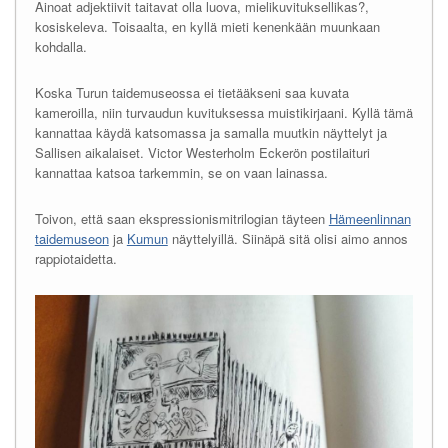
Ainoat adjektiivit taitavat olla luova, mielikuvituksellikas?,
kosiskeleva. Toisaalta, en kyllä mieti kenenkään muunkaan
kohdalla.
Koska Turun taidemuseossa ei tietääkseni saa kuvata
kameroilla, niin turvaudun kuvituksessa muistikirjaani. Kyllä tämä
kannattaa käydä katsomassa ja samalla muutkin näyttelyt ja
Sallisen aikalaiset. Victor Westerholm Eckerön postilaituri
kannattaa katsoa tarkemmin, se on vaan lainassa.
Toivon, että saan ekspressionismitrilogian täyteen
Hämeenlinnan
taidemuseon
ja
Kumun
näyttelyillä. Siinäpä sitä olisi aimo annos
rappiotaidetta.