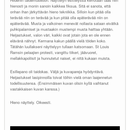
Hildenin taidemuseoon. Näyttelyn esittelyssä kerrotaan taas niin
hienosti ja monin sanoin kaikkea fiksua. Sitä ei sanota, että
onhan ihan järkyttävän hieno tekniikka. Silloin kun pitää olla
terävää niin on terävää ja kun pitää olla epäterävää niin on
epäterävää. Musta ja valkoinen menevät nollasta sataan eivätkä
puhkipalamiset ja mustaakin mustempi musta haittaa yhtään.
Heijastukset, valon väri, kaikki ovat jotain jota en ole ennen
elävänä nähnyt. Kermana kakun päällä vielä töiden koko.
Tätähän luullakseni näyttelyyn tullaan katsomaan. St Louis
Ramsin pelaajien protesti, vangittu tiikeri, jäävuoret,
mellakkapoliisit ja hunnutetut naiset, ei niitä kukaan muista.
Esillepano oli taidokas. Väljä ja kuvapareja hyödyntävä.
Heijastukset lasipinnoilla toivat töihin vielä oman laajennetun
todellisuutensa. (Ensimmäisen kuvan olisin kyllä vaihtanut
vastakkaisen kuvan kanssa.)
Hieno näyttely. Oikeesti.