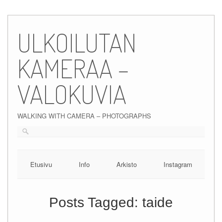
Skip
to
ULKOILUTAN
content
KAMERAA –
VALOKUVIA
WALKING WITH CAMERA – PHOTOGRAPHS
Etusivu
Info
Arkisto
Instagram
Posts Tagged:
taide