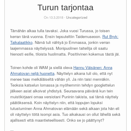
Turun tarjontaa
On 13.3.2018 -
Uncategorized
Tämähän alkaa tulla tavaksi. Joka vuosi Turussa, jo toisen
kerran tänä vuonna. Ensin tepsuteltiin Taidemuseoon.
Rut Bryk:
Taikalaatikko
. Nämä tuli nähtyä jo Emmassa, jonkin verran
laajemmassa näyttelyssä. Monipuolinen taiteilija oli saatu
hienosti esille, tiloista huolimatta. Positiivinen kokemus tästä jäi.
Toinen kohde oli WAM ja siellä oleva
Hannu Väisänen: Anna
Ahmatovan neljä huonetta
. Näyttelyn aikana tuli olo, että nyt
menee taas meikäläiseltä vähän yli. Ja niin taisi mennäkin.
Teoksia katselun lomassa ja myöhemmin tehdyn googlettelun
jälkeen asiat alkoivat yhdistyä. Seuraavana päivänä kun tein
muistikirjaani omaa versiotani Puninin takista, sai tämä näyttely
päätöksensä. Koin näyttelyn niin, että loppujen lopuksi
tutustuminen Anna Ahmatovan elämään sekä aikaan jota hän eli
oli näyttelyn töitä isompi asia. Tuo aikakausi on ollut lähellä sekä
ajallisesti että maantieteellisesti. Onko se jo päättynyt?