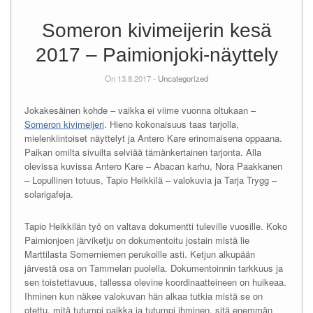
Someron kivimeijerin kesä
2017 – Paimionjoki-näyttely
On 13.8.2017 -
Uncategorized
Jokakesäinen kohde – vaikka ei viime vuonna oltukaan –
Someron kivimeijeri
. Hieno kokonaisuus taas tarjolla,
mielenkiintoiset näyttelyt ja Antero Kare erinomaisena oppaana.
Paikan omilta sivuilta selviää tämänkertainen tarjonta. Alla
olevissa kuvissa Antero Kare – Abacan karhu, Nora Paakkanen
– Lopullinen totuus, Tapio Heikkilä – valokuvia ja Tarja Trygg –
solarigafeja.
Tapio Heikkilän työ on valtava dokumentti tuleville vuosille. Koko
Paimionjoen järviketju on dokumentoitu jostain mistä lie
Marttilasta Somerniemen perukoille asti. Ketjun alkupään
järvestä osa on Tammelan puolella. Dokumentoinnin tarkkuus ja
sen toistettavuus, tallessa olevine koordinaatteineen on huikeaa.
Ihminen kun näkee valokuvan hän alkaa tutkia mistä se on
otettu, mitä tutumpi paikka ja tutumpi ihminen, sitä enemmän