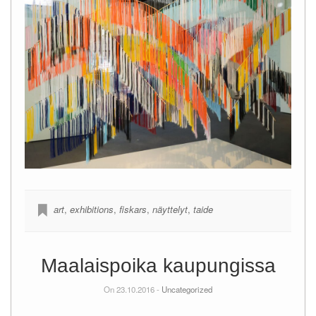
art
,
exhibitions
,
fiskars
,
näyttelyt
,
taide
Maalaispoika kaupungissa
On 23.10.2016 -
Uncategorized