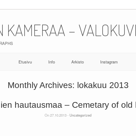
N KAMERAA – VALOKUV
GRAPHS
Etusivu
Info
Arkisto
Instagram
Monthly Archives:
lokakuu 2013
ien hautausmaa – Cemetary of old 
On 27.10.2013 -
Uncategorized