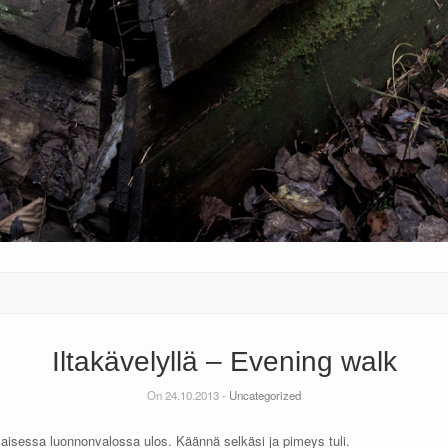
Iltakävelyllä – Evening walk
On 24.10.2013 -
Uncategorized
inlaisessa luonnonvalossa ulos. Käännä selkäsi ja pimeys tuli.