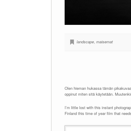
landscape
,
maisemat
Olen hieman hukassa tämän pikakuvaami
oppinut miten sitä käytetään. Muutenki
I’m little lost with this instant photogr
Finland this time of year film that nee