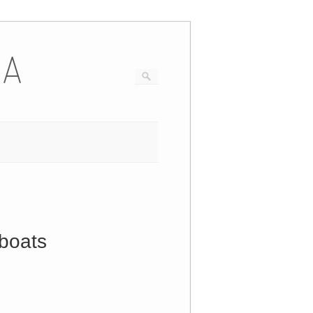
IA
boats