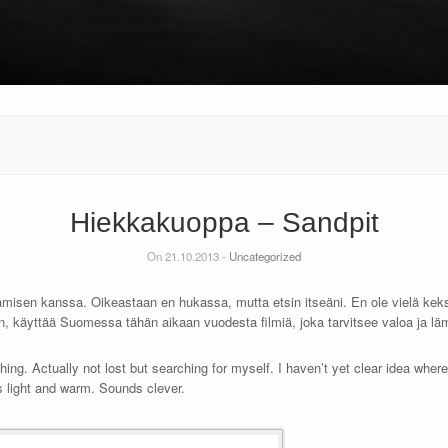
Hiekkakuoppa – Sandpit
On 21.10.2013 -
Uncategorized
sen kanssa. Oikeastaan en hukassa, mutta etsin itseäni. En ole vielä keksin
n, käyttää Suomessa tähän aikaan vuodesta filmiä, joka tarvitsee valoa ja läm
aphing. Actually not lost but searching for myself. I haven’t yet clear idea wher
ds light and warm. Sounds clever.