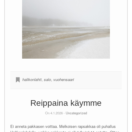
halikonlahti
,
salo
,
vuohensaari
Reippaina käymme
On 4.1.2026 -
Uncategorized
Ei anneta pakkasen voittaa. Melkoisen rapsakkaa oli puhallus