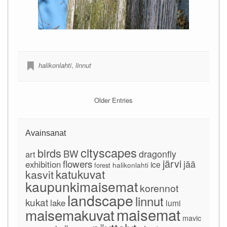
halikonlahti
,
linnut
Older Entries
Avainsanat
cityscapes
birds
BW
dragonfly
art
järvi
flowers
jää
exhibition
ice
forest
halikonlahti
katukuvat
kasvit
kaupunkimaisemat
korennot
landscape
linnut
kukat
lake
lumi
maisemat
maisemakuvat
mavic