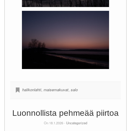
halikonlahti
,
maisemakuvat
,
salo
Luonnollista pehmeää piirtoa
On 18.1.2026 -
Uncategorized