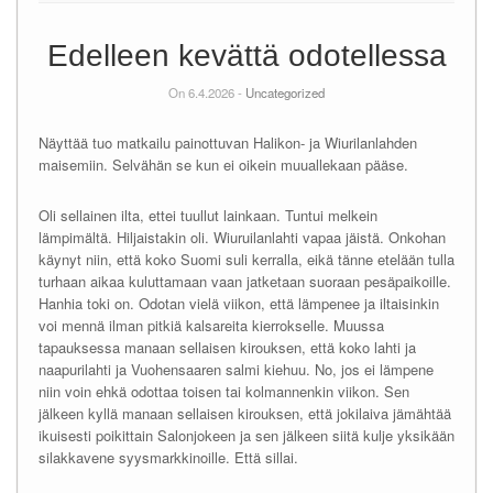
Edelleen kevättä odotellessa
On 6.4.2026 -
Uncategorized
Näyttää tuo matkailu painottuvan Halikon- ja Wiurilanlahden
maisemiin. Selvähän se kun ei oikein muuallekaan pääse.
Oli sellainen ilta, ettei tuullut lainkaan. Tuntui melkein
lämpimältä. Hiljaistakin oli. Wiuruilanlahti vapaa jäistä. Onkohan
käynyt niin, että koko Suomi suli kerralla, eikä tänne etelään tulla
turhaan aikaa kuluttamaan vaan jatketaan suoraan pesäpaikoille.
Hanhia toki on. Odotan vielä viikon, että lämpenee ja iltaisinkin
voi mennä ilman pitkiä kalsareita kierrokselle. Muussa
tapauksessa manaan sellaisen kirouksen, että koko lahti ja
naapurilahti ja Vuohensaaren salmi kiehuu. No, jos ei lämpene
niin voin ehkä odottaa toisen tai kolmannenkin viikon. Sen
jälkeen kyllä manaan sellaisen kirouksen, että jokilaiva jämähtää
ikuisesti poikittain Salonjokeen ja sen jälkeen siitä kulje yksikään
silakkavene syysmarkkinoille. Että sillai.