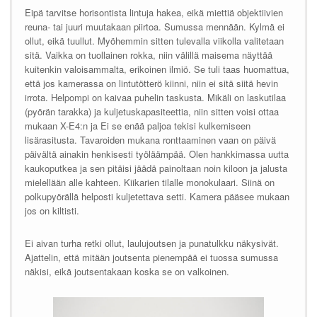
Eipä tarvitse horisontista lintuja hakea, eikä miettiä objektiivien
reuna- tai juuri muutakaan piirtoa. Sumussa mennään. Kylmä ei
ollut, eikä tuullut. Myöhemmin sitten tulevalla viikolla valitetaan
sitä. Vaikka on tuollainen rokka, niin välillä maisema näyttää
kuitenkin valoisammalta, erikoinen ilmiö. Se tuli taas huomattua,
että jos kamerassa on lintutötterö kiinni, niin ei sitä siitä hevin
irrota. Helpompi on kaivaa puhelin taskusta. Mikäli on laskutilaa
(pyörän tarakka) ja kuljetuskapasiteettia, niin sitten voisi ottaa
mukaan X-E4:n ja Ei se enää paljoa tekisi kulkemiseen
lisärasitusta. Tavaroiden mukana ronttaaminen vaan on päivä
päivältä ainakin henkisesti työläämpää. Olen hankkimassa uutta
kaukoputkea ja sen pitäisi jäädä painoltaan noin kiloon ja jalusta
mielellään alle kahteen. Kiikarien tilalle monokulaari. Siinä on
polkupyörällä helposti kuljetettava setti. Kamera pääsee mukaan
jos on kiltisti.
Ei aivan turha retki ollut, laulujoutsen ja punatulkku näkysivät.
Ajattelin, että mitään joutsenta pienempää ei tuossa sumussa
näkisi, eikä joutsentakaan koska se on valkoinen.