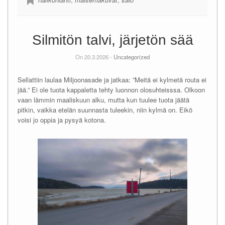
Silmitön talvi, järjetön sää
On 20.3.2026 -
Uncategorized
Sellattiin laulaa Miljoonasade ja jatkaa: ”Meitä ei kylmetä routa ei
jää.” Ei ole tuota kappaletta tehty luonnon olosuhteisssa. Olkoon
vaan lämmin maaliskuun alku, mutta kun tuulee tuota jäätä
pitkin, vaikka etelän suunnasta tuleekin, niin kylmä on. Eikö
voisi jo oppia ja pysyä kotona.