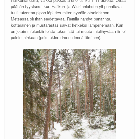
Halikonlahdella, vaikka pakkasta ei ollut ”kuin” 11 astetta. Ottaa
päähän fyysisesti kun Halikon- ja Wiurilanlahden yli puhaltava
tuuli tuivertaa pipon läpi ties miten syvälle otsalohkoon.
Metsässä oli ihan siedettävää. Reitillä nähdyt punarinta,
kottarainen ja mustarastas saivat hetkeksi lämpenemään. Kun
on jotain mielenkiintoista tekemistä tai muuta mielihyvää, niin ei
palele lainkaan (pois lukien dronen lennättäminen).