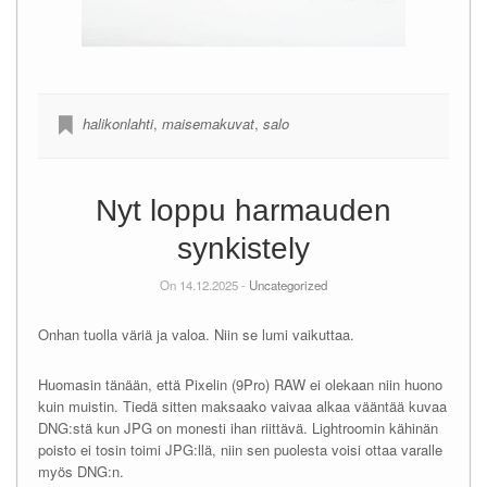
halikonlahti
,
maisemakuvat
,
salo
Nyt loppu harmauden
synkistely
On 14.12.2025 -
Uncategorized
Onhan tuolla väriä ja valoa. Niin se lumi vaikuttaa.
Huomasin tänään, että Pixelin (9Pro) RAW ei olekaan niin huono
kuin muistin. Tiedä sitten maksaako vaivaa alkaa vääntää kuvaa
DNG:stä kun JPG on monesti ihan riittävä. Lightroomin kähinän
poisto ei tosin toimi JPG:llä, niin sen puolesta voisi ottaa varalle
myös DNG:n.