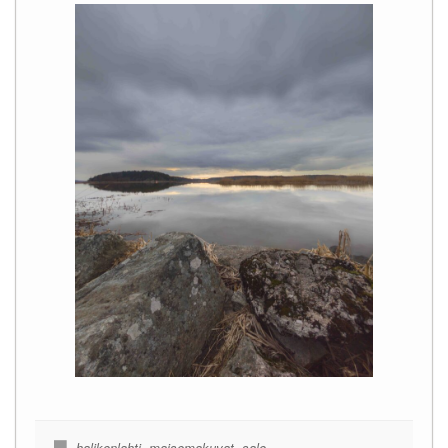
halikonlahti
,
maisemakuvat
,
salo