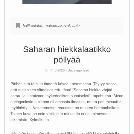
halikonlahti
,
maisemakuvat
,
salo
Saharan hiekkalaatikko
pöllyää
On 11.3.2026 -
Uncategorized
Pitihän sitä tätäkin ihmettä käydä katsomassa. Täytyy sanoa,
että melkoisen ylimainostettu tämä ”Saharan hiekka värjää
aamu- ja iltataivaan tsykedeelisen punaiseksi” -tapahtuma. Aivan
auringonlaskun aikana oli oranssia ilmassa, mutta pari minuuttia
myöhästyin. Vasemmassa reunassa on muuten harmaahaikara.
Toinen kuva on noin viisitoista minuuttia ennen pimeyden
alkamista. Kylmäkin oli.
Hämärän ja pimeän aikaan keväällä ja syksyllä Halikonlahdella