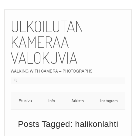
Skip
to
ULKOILUTAN
content
KAMERAA –
VALOKUVIA
WALKING WITH CAMERA – PHOTOGRAPHS
Etusivu
Info
Arkisto
Instagram
Posts Tagged:
halikonlahti