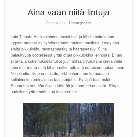
Aina vaan niitä lintuja
On 22.4.2025 -
Uncategorized
Luin Tiirasta Halikonlahden havaintoja ja lähdin poimimaan
kypsät omenat eli hyödyntämään muiden haviksia. Löytyihän
sieltä pikkulokki, räystäspääsky ja haarapääsky. Siinä
paluukyytiä odotellessa yritin ottaa pikkulokkia lennosta. Eihän
siitä tällä kokemuksella tullut juuri mitään. Kaukana oleva vielä
jotenkin, mutta mitä lähemmäksi tuli, sitä suttaisemmaksi meni.
Niinpä niin. Kotona muistin, että onhan mun kamerassa
sellainenkin ominaisuus kuin sarjatuli. Kylläpä taas nolotti.
Seurantaa sentään älysin käyttää ja zone-tarkennusta. Siispä
uudelleen yrittämään kun kalenteri sallii.