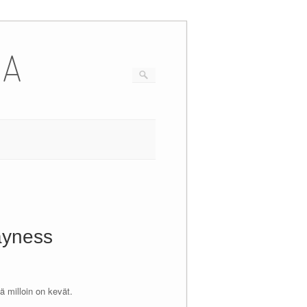
IA
ayness
ä milloin on kevät.