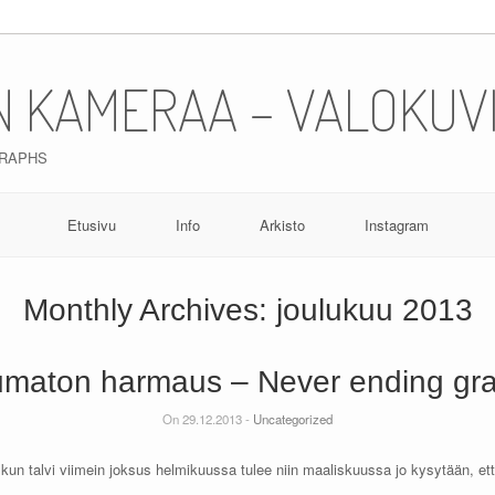
N KAMERAA – VALOKUV
GRAPHS
Etusivu
Info
Arkisto
Instagram
Monthly Archives:
joulukuu 2013
maton harmaus – Never ending gr
On 29.12.2013 -
Uncategorized
un talvi viimein joksus helmikuussa tulee niin maaliskuussa jo kysytään, ett