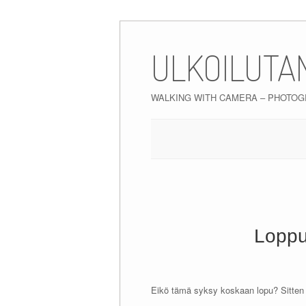
Skip
to
ULKOILUTA
content
WALKING WITH CAMERA – PHOTO
Loppu
Eikö tämä syksy koskaan lopu? Sitten k