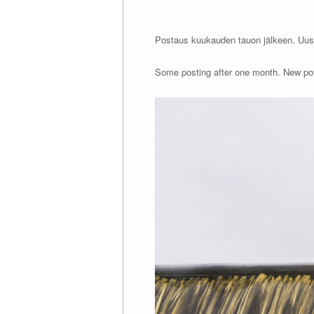
Postaus kuukauden tauon jälkeen. Uu
Some posting after one month. New pov