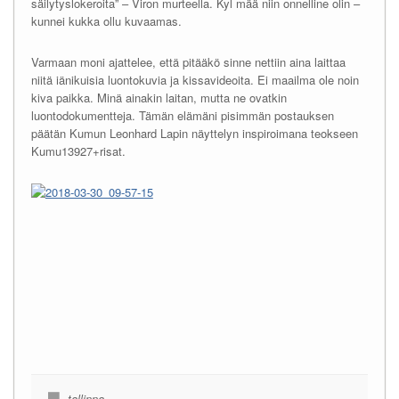
säilytyslokeroita” – Viron murteella. Kyl mää niin onnelline olin –
kunnei kukka ollu kuvaamas.
Varmaan moni ajattelee, että pitääkö sinne nettiin aina laittaa
niitä iänikuisia luontokuvia ja kissavideoita. Ei maailma ole noin
kiva paikka. Minä ainakin laitan, mutta ne ovatkin
luontodokumentteja. Tämän elämäni pisimmän postauksen
päätän Kumun Leonhard Lapin näyttelyn inspiroimana teokseen
Kumu13927+risat.
tallinna