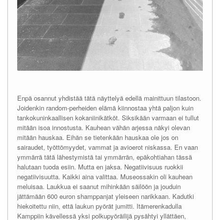
Enpä osannut yhdistää tätä näyttelyä edellä mainittuun tilastoon.
Joidenkin random-perheiden elämä kiinnostaa yhtä paljon kuin
tankokuninkaallisen kokaniinikätköt. Siksikään varmaan ei tullut
mitään isoa innostusta. Kauhean vähän arjessa näkyi olevan
mitään hauskaa. Eihän se tietenkään hauskaa ole jos on
sairaudet, työttömyydet, vammat ja avioerot niskassa. En vaan
ymmärrä tätä lähestymistä tai ymmärrän, epäkohtiahan tässä
halutaan tuoda esiin. Mutta en jaksa. Negatiivisuus ruokkii
negatiivisuutta. Kaikki aina valittaa. Museossakin oli kauhean
meluisaa. Laukkua ei saanut mihinkään säilöön ja jouduin
jättämään 600 euron shamppanjat yleiseen narikkaan. Kadutki
hiekoitettu niin, että laukun pyörät jumitti. Itämerenkadulla
Kamppiin kävellessä yksi polkupyöräilijä pysähtyi yllättäen,