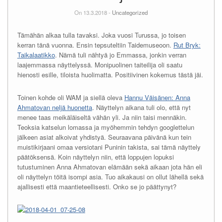
On 13.3.2018 -
Uncategorized
Tämähän alkaa tulla tavaksi. Joka vuosi Turussa, jo toisen
kerran tänä vuonna. Ensin tepsuteltiin Taidemuseoon.
Rut Bryk:
Taikalaatikko
. Nämä tuli nähtyä jo Emmassa, jonkin verran
laajemmassa näyttelyssä. Monipuolinen taiteilija oli saatu
hienosti esille, tiloista huolimatta. Positiivinen kokemus tästä jäi.
Toinen kohde oli WAM ja siellä oleva
Hannu Väisänen: Anna
Ahmatovan neljä huonetta
. Näyttelyn aikana tuli olo, että nyt
menee taas meikäläiseltä vähän yli. Ja niin taisi mennäkin.
Teoksia katselun lomassa ja myöhemmin tehdyn googlettelun
jälkeen asiat alkoivat yhdistyä. Seuraavana päivänä kun tein
muistikirjaani omaa versiotani Puninin takista, sai tämä näyttely
päätöksensä. Koin näyttelyn niin, että loppujen lopuksi
tutustuminen Anna Ahmatovan elämään sekä aikaan jota hän eli
oli näyttelyn töitä isompi asia. Tuo aikakausi on ollut lähellä sekä
ajallisesti että maantieteellisesti. Onko se jo päättynyt?