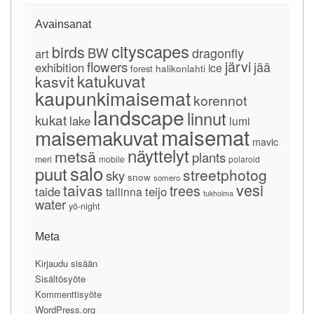
Avainsanat
cityscapes
birds
BW
dragonfly
art
järvi
flowers
jää
exhibition
ice
forest
halikonlahti
katukuvat
kasvit
kaupunkimaisemat
korennot
landscape
linnut
kukat
lake
lumi
maisemat
maisemakuvat
mavic
näyttelyt
metsä
plants
meri
mobile
polaroid
salo
puut
streetphotog
sky
snow
somero
vesi
taivas
trees
taide
teijo
tallinna
tukholma
water
yö-night
Meta
Kirjaudu sisään
Sisältösyöte
Kommenttisyöte
WordPress.org