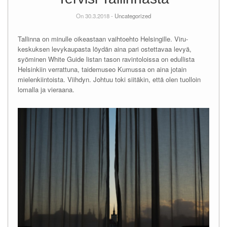
On 30.3.2018 -
Uncategorized
Tallinna on minulle oikeastaan vaihtoehto Helsingille. Viru-
keskuksen levykaupasta löydän aina pari ostettavaa levyä,
syöminen White Guide listan tason ravintoloissa on edullista
Helsinkiin verrattuna, taidemuseo Kumussa on aina jotain
mielenkiintoista. Viihdyn. Johtuu toki siitäkin, että olen tuolloin
lomalla ja vieraana.