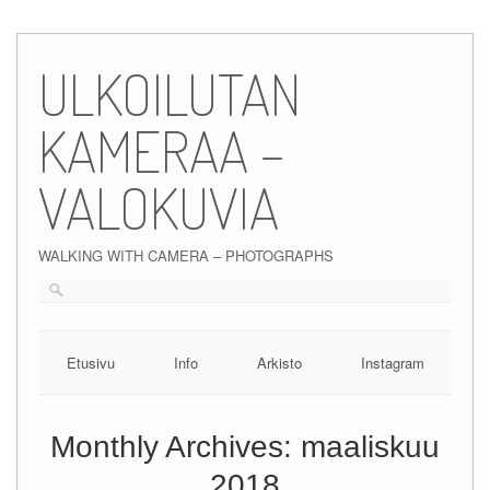
Skip
to
ULKOILUTAN
content
KAMERAA –
VALOKUVIA
WALKING WITH CAMERA – PHOTOGRAPHS
Etusivu
Info
Arkisto
Instagram
Monthly Archives:
maaliskuu
2018