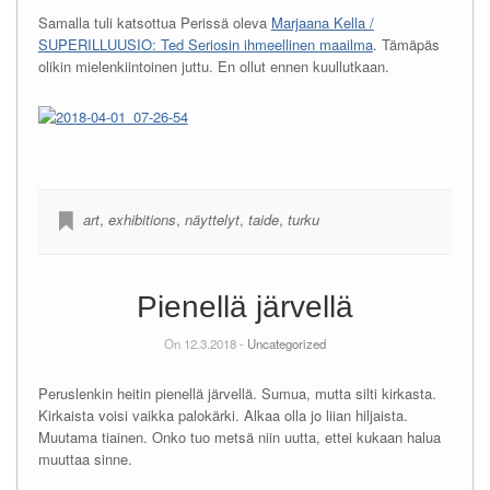
Samalla tuli katsottua Perissä oleva
Marjaana Kella /
SUPERILLUUSIO: Ted Seriosin ihmeellinen maailma
. Tämäpäs
olikin mielenkiintoinen juttu. En ollut ennen kuullutkaan.
art
,
exhibitions
,
näyttelyt
,
taide
,
turku
Pienellä järvellä
On 12.3.2018 -
Uncategorized
Peruslenkin heitin pienellä järvellä. Sumua, mutta silti kirkasta.
Kirkaista voisi vaikka palokärki. Alkaa olla jo liian hiljaista.
Muutama tiainen. Onko tuo metsä niin uutta, ettei kukaan halua
muuttaa sinne.