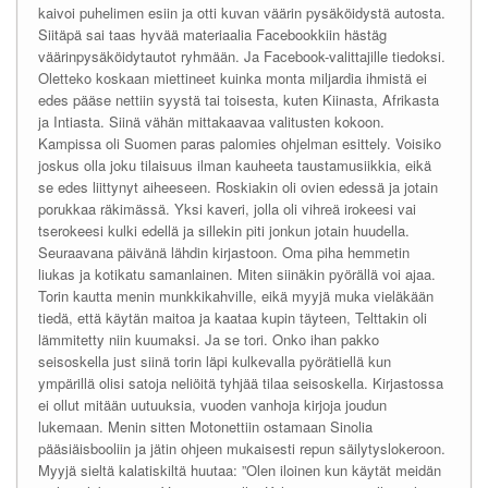
kaivoi puhelimen esiin ja otti kuvan väärin pysäköidystä autosta.
Siitäpä sai taas hyvää materiaalia Facebookkiin hästäg
väärinpysäköidytautot ryhmään. Ja Facebook-valittajille tiedoksi.
Oletteko koskaan miettineet kuinka monta miljardia ihmistä ei
edes pääse nettiin syystä tai toisesta, kuten Kiinasta, Afrikasta
ja Intiasta. Siinä vähän mittakaavaa valitusten kokoon.
Kampissa oli Suomen paras palomies ohjelman esittely. Voisiko
joskus olla joku tilaisuus ilman kauheeta taustamusiikkia, eikä
se edes liittynyt aiheeseen. Roskiakin oli ovien edessä ja jotain
porukkaa räkimässä. Yksi kaveri, jolla oli vihreä irokeesi vai
tserokeesi kulki edellä ja sillekin piti jonkun jotain huudella.
Seuraavana päivänä lähdin kirjastoon. Oma piha hemmetin
liukas ja kotikatu samanlainen. Miten siinäkin pyörällä voi ajaa.
Torin kautta menin munkkikahville, eikä myyjä muka vieläkään
tiedä, että käytän maitoa ja kaataa kupin täyteen, Telttakin oli
lämmitetty niin kuumaksi. Ja se tori. Onko ihan pakko
seisoskella just siinä torin läpi kulkevalla pyörätiellä kun
ympärillä olisi satoja neliöitä tyhjää tilaa seisoskella. Kirjastossa
ei ollut mitään uutuuksia, vuoden vanhoja kirjoja joudun
lukemaan. Menin sitten Motonettiin ostamaan Sinolia
pääsiäisbooliin ja jätin ohjeen mukaisesti repun säilytyslokeroon.
Myyjä sieltä kalatiskiltä huutaa: ”Olen iloinen kun käytät meidän