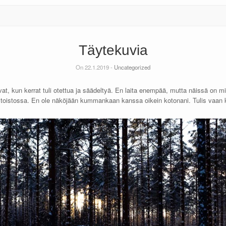
Täytekuvia
On 22.1.2019 -
Uncategorized
t, kun kerrat tuli otettua ja säädeltyä. En laita enempää, mutta näissä on m
 toistossa. En ole näköjään kummankaan kanssa oikein kotonani. Tulis vaan 