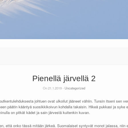
Pienellä järvellä 2
On 21.1.2019 -
Uncategorized
tkentulehduksesta johtuen ovat ulkoilut jääneet vähiin. Tunsin itseni sen ver
keen päätin kääntyä suosikkikoivun kohdalla takaisin. Hikeä pukkasi ja syke e
inulla on pitkät kädet ja sain järvestä kuitenkin kuvan.
n, että onko tässä mitään järkeä. Suomalaiset syntyvät monot jalassa, niin e