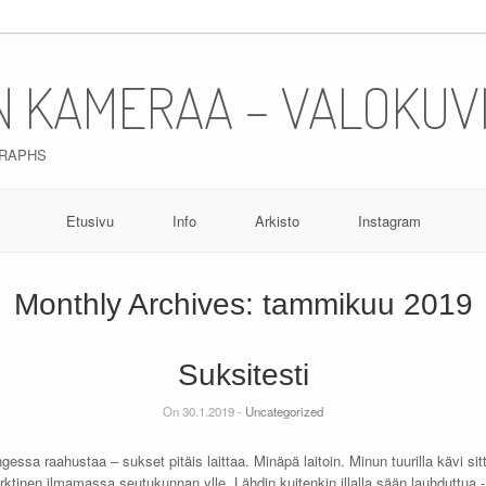
N KAMERAA – VALOKUV
GRAPHS
Etusivu
Info
Arkisto
Instagram
Monthly Archives:
tammikuu 2019
Suksitesti
On 30.1.2019 -
Uncategorized
gessa raahustaa – sukset pitäis laittaa. Minäpä laitoin. Minun tuurilla kävi sitt
y arktinen ilmamassa seutukunnan ylle. Lähdin kuitenkin illalla sään lauhduttua