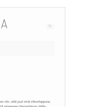
IA
en niin, että juuri sinä viikonloppuna,
 -16 asteeseen Hamarijärven jäälle