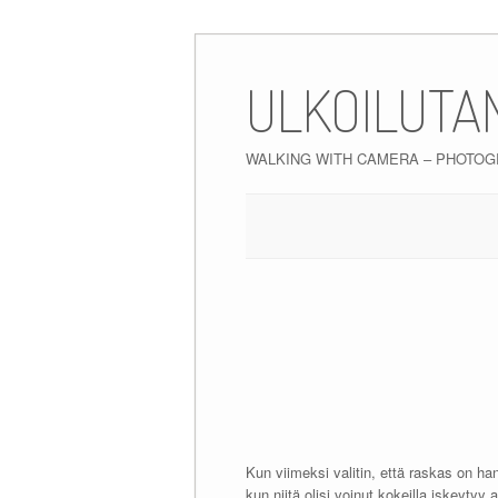
Skip
to
ULKOILUTA
content
WALKING WITH CAMERA – PHOTO
Kun viimeksi valitin, että raskas on han
kun niitä olisi voinut kokeilla iskeyty