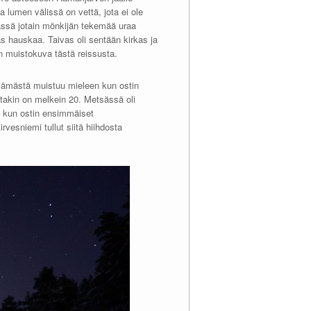
ja lumen välissä on vettä, jota ei ole
sässä jotain mönkijän tekemää uraa
as hauskaa. Taivas oli sentään kirkas ja
n muistokuva tästä reissusta.
lämästä muistuu mieleen kun ostin
takin on melkein 20. Metsässä oli
, kun ostin ensimmäiset
rvesniemi tullut siitä hiihdosta