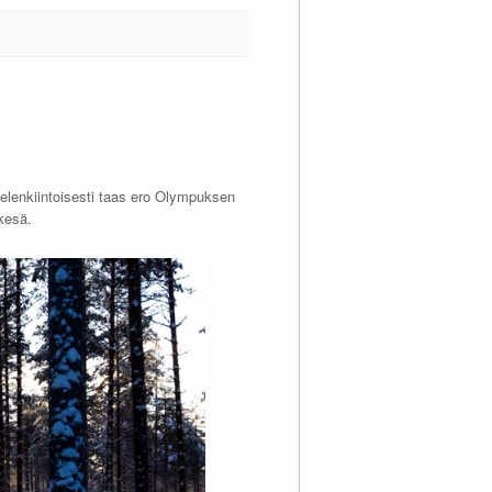
ielenkiintoisesti taas ero Olympuksen
kesä.