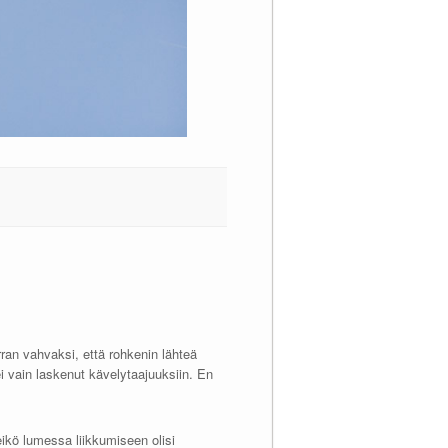
ran vahvaksi, että rohkenin lähteä
i vain laskenut kävelytaajuuksiin. En
ikö lumessa liikkumiseen olisi