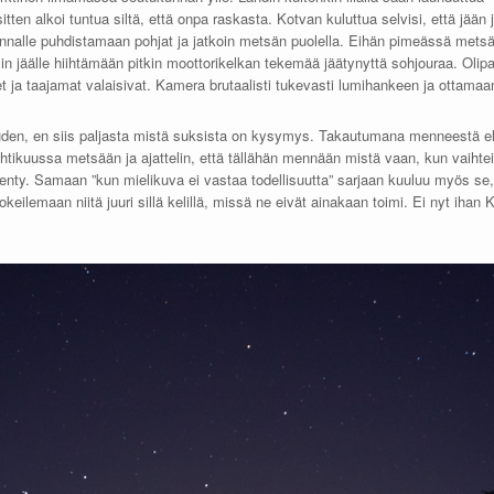
itten alkoi tuntua siltä, että onpa raskasta. Kotvan kuluttua selvisi, että jään 
n rannalle puhdistamaan pohjat ja jatkoin metsän puolella. Eihän pimeässä met
asin jäälle hiihtämään pitkin moottorikelkan tekemää jäätynyttä sohjouraa. Olip
t ja taajamat valaisivat. Kamera brutaalisti tukevasti lumihankeen ja ottamaa
uuden, en siis paljasta mistä suksista on kysymys. Takautumana menneestä e
ikuussa metsään ja ajattelin, että tällähän mennään mistä vaan, kun vaihtei
menty. Samaan ”kun mielikuva ei vastaa todellisuutta” sarjaan kuuluu myös se
eilemaan niitä juuri sillä kelillä, missä ne eivät ainakaan toimi. Ei nyt ihan Ki