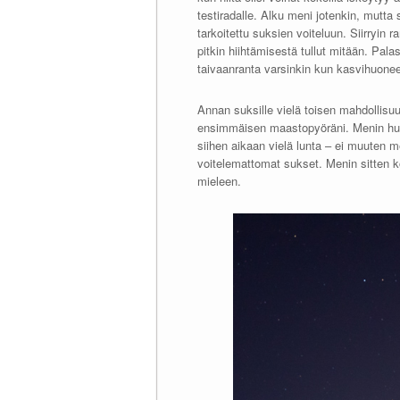
testiradalle. Alku meni jotenkin, mutta s
tarkoitettu suksien voiteluun. Siirryi
pitkin hiihtämisestä tullut mitään. Pal
taivaanranta varsinkin kun kasvihuonee
Annan suksille vielä toisen mahdollis
ensimmäisen maastopyöräni. Menin huht
siihen aikaan vielä lunta – ei muuten 
voitelemattomat sukset. Menin sitten kok
mieleen.