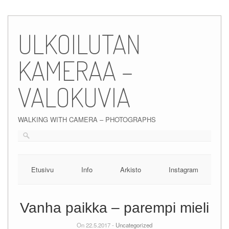
Skip
to
ULKOILUTAN
content
KAMERAA –
VALOKUVIA
WALKING WITH CAMERA – PHOTOGRAPHS
Etusivu
Info
Arkisto
Instagram
Vanha paikka – parempi mieli
On 22.5.2017 -
Uncategorized