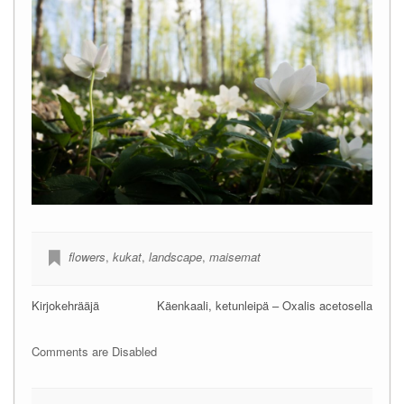
flowers
,
kukat
,
landscape
,
maisemat
Kirjokehrääjä
Käenkaali, ketunleipä – Oxalis acetosella
Comments are Disabled