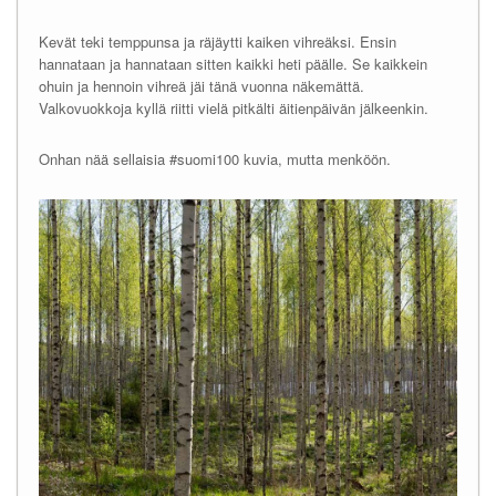
Kevät teki temppunsa ja räjäytti kaiken vihreäksi. Ensin
hannataan ja hannataan sitten kaikki heti päälle. Se kaikkein
ohuin ja hennoin vihreä jäi tänä vuonna näkemättä.
Valkovuokkoja kyllä riitti vielä pitkälti äitienpäivän jälkeenkin.
Onhan nää sellaisia #suomi100 kuvia, mutta menköön.