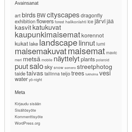
Avainsanat
cityscapes
birds
BW
dragonfly
art
järvi
flowers
jää
exhibition
ice
forest
halikonlahti
katukuvat
kasvit
kaupunkimaisemat
korennot
landscape
linnut
kukat
lake
lumi
maisemat
maisemakuvat
mavic
näyttelyt
metsä
plants
meri
mobile
polaroid
salo
puut
streetphotog
sky
snow
somero
vesi
taivas
trees
taide
teijo
tallinna
tukholma
water
yö-night
Meta
Kirjaudu sisään
Sisältösyöte
Kommenttisyöte
WordPress.org