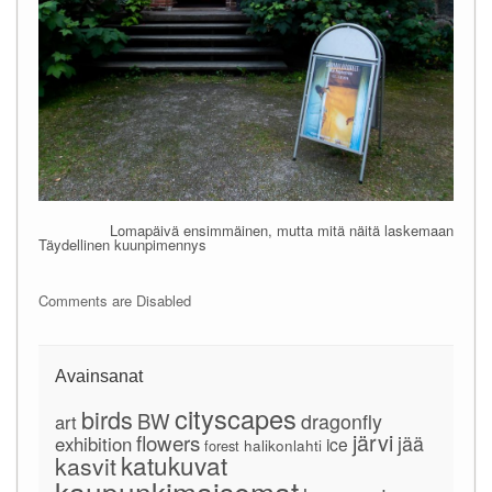
Lomapäivä ensimmäinen, mutta mitä näitä laskemaan
Täydellinen kuunpimennys
Comments are Disabled
Avainsanat
cityscapes
birds
BW
dragonfly
art
järvi
flowers
jää
exhibition
ice
forest
halikonlahti
katukuvat
kasvit
kaupunkimaisemat