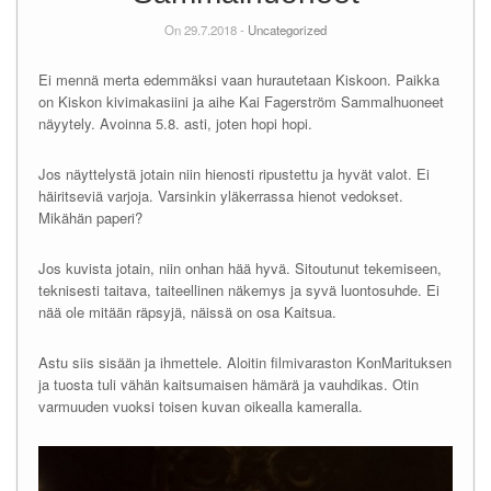
On 29.7.2018 -
Uncategorized
Ei mennä merta edemmäksi vaan hurautetaan Kiskoon. Paikka
on Kiskon kivimakasiini ja aihe Kai Fagerström Sammalhuoneet
näyytely. Avoinna 5.8. asti, joten hopi hopi.
Jos näyttelystä jotain niin hienosti ripustettu ja hyvät valot. Ei
häiritseviä varjoja. Varsinkin yläkerrassa hienot vedokset.
Mikähän paperi?
Jos kuvista jotain, niin onhan hää hyvä. Sitoutunut tekemiseen,
teknisesti taitava, taiteellinen näkemys ja syvä luontosuhde. Ei
nää ole mitään räpsyjä, näissä on osa Kaitsua.
Astu siis sisään ja ihmettele. Aloitin filmivaraston KonMarituksen
ja tuosta tuli vähän kaitsumaisen hämärä ja vauhdikas. Otin
varmuuden vuoksi toisen kuvan oikealla kameralla.