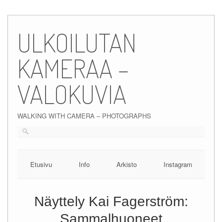
Skip
to
ULKOILUTAN
content
KAMERAA –
VALOKUVIA
WALKING WITH CAMERA – PHOTOGRAPHS
Etusivu
Info
Arkisto
Instagram
Näyttely Kai Fagerström:
Sammalhuoneet