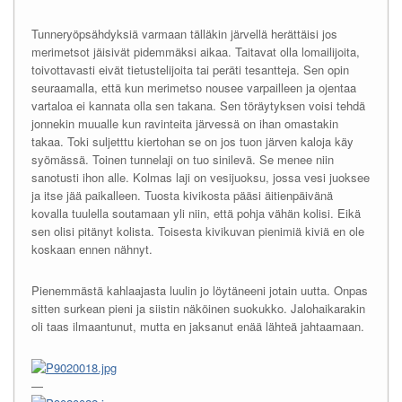
Tunneryöpsähdyksiä varmaan tälläkin järvellä herättäisi jos
merimetsot jäisivät pidemmäksi aikaa. Taitavat olla lomailijoita,
toivottavasti eivät tietustelijoita tai peräti tesantteja. Sen opin
seuraamalla, että kun merimetso nousee varpailleen ja ojentaa
vartaloa ei kannata olla sen takana. Sen töräytyksen voisi tehdä
jonnekin muualle kun ravinteita järvessä on ihan omastakin
takaa. Toki suljetttu kiertohan se on jos tuon järven kaloja käy
syömässä. Toinen tunnelaji on tuo sinilevä. Se menee niin
sanotusti ihon alle. Kolmas laji on vesijuoksu, jossa vesi juoksee
ja itse jää paikalleen. Tuosta kivikosta pääsi äitienpäivänä
kovalla tuulella soutamaan yli niin, että pohja vähän kolisi. Eikä
sen olisi pitänyt kolista. Toisesta kivikuvan pienimiä kiviä en ole
koskaan ennen nähnyt.
Pienemmästä kahlaajasta luulin jo löytäneeni jotain uutta. Onpas
sitten surkean pieni ja siistin näköinen suokukko. Jalohaikarakin
oli taas ilmaantunut, mutta en jaksanut enää lähteä jahtaamaan.
—