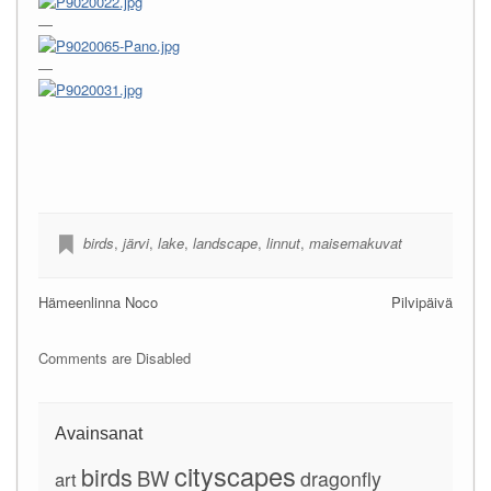
—
—
birds
,
järvi
,
lake
,
landscape
,
linnut
,
maisemakuvat
Hämeenlinna Noco
Pilvipäivä
Comments are Disabled
Avainsanat
cityscapes
birds
BW
dragonfly
art