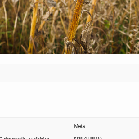
Meta
s
dragonfly
Kirjaudu sisään
exhibition