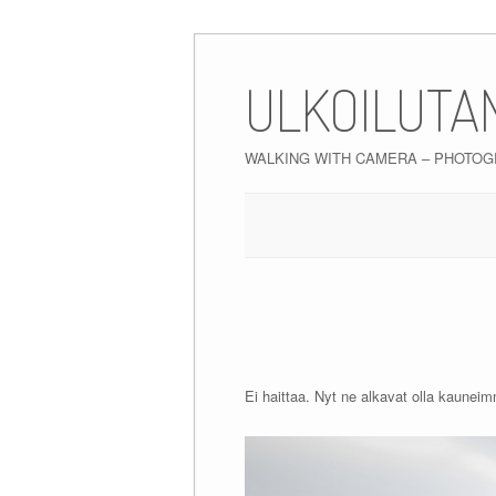
Skip
to
ULKOILUTA
content
WALKING WITH CAMERA – PHOTO
Ei haittaa. Nyt ne alkavat olla kauneimmi