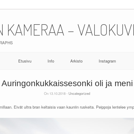
N KAMERAA – VALOKUV
GRAPHS
Etusivu
Info
Arkisto
Instagram
Auringonkukkaissesonki oli ja meni
On 13.10.2018 -
Uncategorized
llaan. Eivät ultra bran keltaisia vaan kauniin ruskeita. Peippoja lentelee ympärill