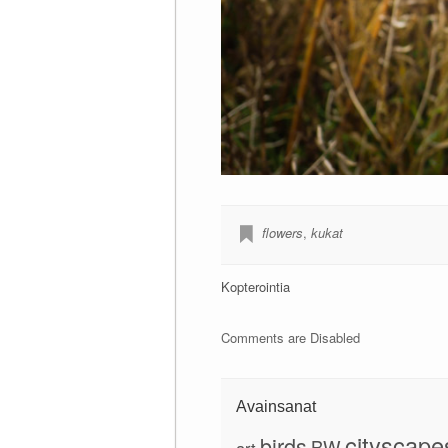
flowers
,
kukat
Kopterointia
Comments are Disabled
Avainsanat
cityscape
birds
BW
art