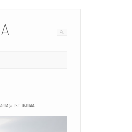
IA
ä ja tiklit tiklittää.