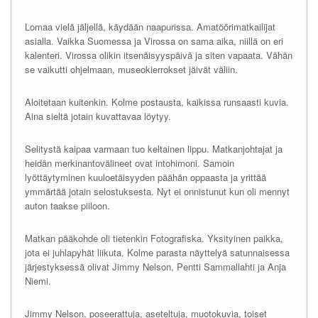
Lomaa vielä jäljellä, käydään naapurissa. Amatöörimatkailijat
asialla. Vaikka Suomessa ja Virossa on sama aika, niillä on eri
kalenteri. Virossa olikin itsenäisyyspäivä ja siten vapaata. Vähän
se vaikutti ohjelmaan, museokierrokset jäivät väliin.
Aloitetaan kuitenkin. Kolme postausta, kaikissa runsaasti kuvia.
Aina sieltä jotain kuvattavaa löytyy.
Selitystä kaipaa varmaan tuo keltainen lippu. Matkanjohtajat ja
heidän merkinantovälineet ovat intohimoni. Samoin
lyöttäytyminen kuuloetäisyyden päähän oppaasta ja yrittää
ymmärtää jotain selostuksesta. Nyt ei onnistunut kun oli mennyt
auton taakse piiloon.
Matkan pääkohde oli tietenkin Fotografiska. Yksityinen paikka,
jota ei juhlapyhät liikuta. Kolme parasta näyttelyä satunnaisessa
järjestyksessä olivat Jimmy Nelson, Pentti Sammallahti ja Anja
Niemi.
Jimmy Nelson, poseerattuja, aseteltuja, muotokuvia, toiset