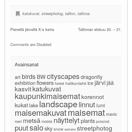
katukuvat
,
streetphotog
,
tallinn
,
tallinna
Pienellä järvellä X:s kerta
Tallinnan elokuu 20. – 21.
Comments are Disabled
Avainsanat
cityscapes
birds
BW
dragonfly
art
järvi
flowers
jää
exhibition
ice
forest
halikonlahti
katukuvat
kasvit
kaupunkimaisemat
korennot
landscape
linnut
kukat
lake
lumi
maisemat
maisemakuvat
mavic
näyttelyt
metsä
plants
meri
mobile
polaroid
salo
puut
streetphotog
sky
snow
somero