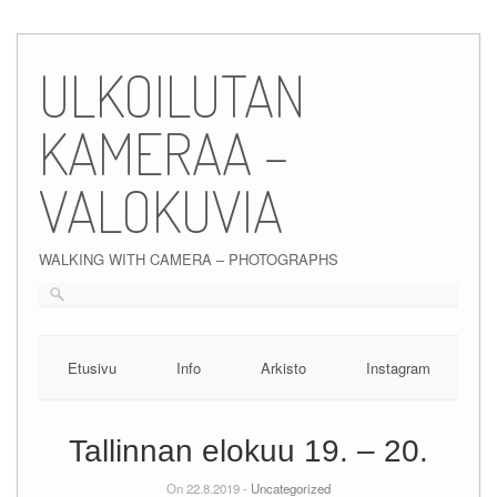
Skip
to
ULKOILUTAN
content
KAMERAA –
VALOKUVIA
WALKING WITH CAMERA – PHOTOGRAPHS
Etusivu
Info
Arkisto
Instagram
Tallinnan elokuu 19. – 20.
On 22.8.2019 -
Uncategorized