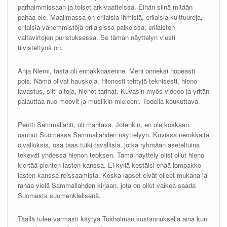
parhaimmissaan ja toiset arkivaatteissa. Eihän siinä mitään
pahaa ole. Maailmassa on erilaisia ihmisiä, erilaisia kulttuureja,
erilaisia vähemmistöjä erilaisissa paikoissa, erilaisten
valtavirtojen puristuksessa. Se tämän näyttelyn viesti
tiivistettynä on.
Anja Niemi, tästä oli ennakkoasenne. Meni onneksi nopeasti
pois. Nämä olivat hauskoja. Hienosti tehtyjä teknisesti, hieno
lavastus, silti aitoja, hienot tarinat. Kuvasin myös videoo ja yritän
palauttaa nuo moovit ja musiikin mieleeni. Todella koukuttava.
Pentti Sammallahti, oli mahtava. Jotenkin, en ole koskaan
osunut Suomessa Sammallahden näyttelyyn. Kuvissa nerokkaita
oivalluksia, osa taas tuiki tavallisia, jotka ryhmään aseteltuina
tekevät yhdessä hienon teoksen. Tämä näyttely olisi ollut hieno
kiertää pienten lasten kanssa. Ei kyllä kestäisi enää lompakko
lasten kanssa reissaamista. Koska lapset eivät olleet mukana jäi
rahaa vielä Sammallahden kirjaan, jota on ollut vaikea saada
Suomesta suomenkielisenä.
Täällä tulee varmasti käytyä Tukholman kustannuksella aina kun