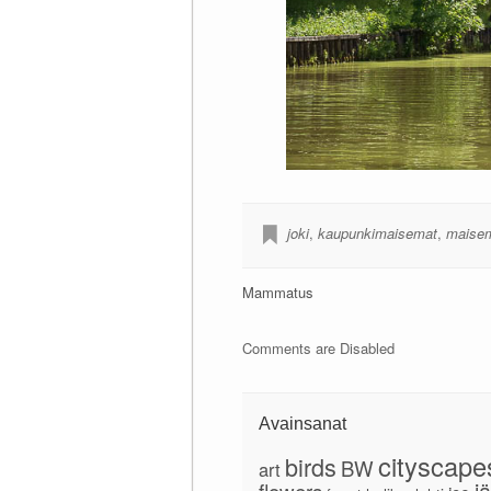
joki
,
kaupunkimaisemat
,
maise
Mammatus
Comments are Disabled
Avainsanat
cityscape
birds
BW
art
jä
flowers