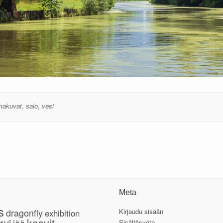
makuvat
,
salo
,
vesi
Meta
s
dragonfly
Kirjaudu sisään
exhibition
kasvit
rvi
Sisältösyöte