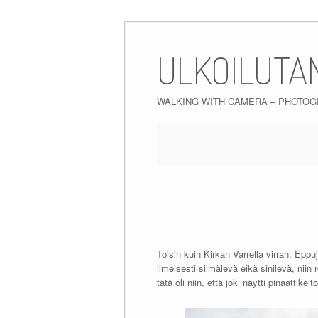
Skip
to
ULKOILUTA
content
WALKING WITH CAMERA – PHOTO
Toisin kuin Kirkan Varrella virran, Epp
ilmeisesti silmälevä eikä sinilevä, nii
tätä oli niin, että joki näytti pinaattikeit