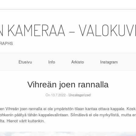
N KAMERAA – VALOKUV
GRAPHS
Etusivu
Info
Arkisto
Instagram
Vihreän joen rannalla
On 13.7.2022 -
Uncategorized
ujen Vihreän joen rannalla ei ole ympäristön tilaan kantaa ottava kappale. Kos
n rohkenin päätyä tähän kappalevalintaan. Silmälevä ei ole myrkyllistä, mutt
olta. Hienot värit kuitenkin.