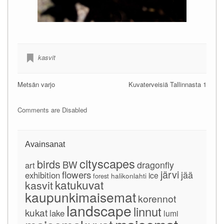
kasvit
Metsän varjo
Kuvaterveisiä Tallinnasta 1
Comments are Disabled
Avainsanat
cityscapes
birds
BW
dragonfly
art
järvi
flowers
jää
exhibition
ice
forest
halikonlahti
katukuvat
kasvit
kaupunkimaisemat
korennot
landscape
linnut
kukat
lake
lumi