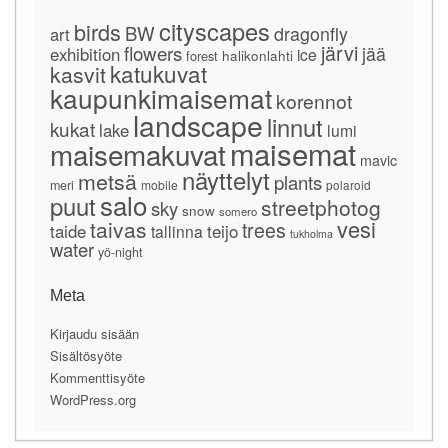
cityscapes
birds
BW
dragonfly
art
järvi
flowers
jää
exhibition
ice
forest
halikonlahti
katukuvat
kasvit
kaupunkimaisemat
korennot
landscape
linnut
kukat
lake
lumi
maisemat
maisemakuvat
mavic
näyttelyt
metsä
plants
meri
mobile
polaroid
salo
puut
streetphotog
sky
snow
somero
vesi
taivas
trees
taide
teijo
tallinna
tukholma
water
yö-night
Meta
Kirjaudu sisään
Sisältösyöte
Kommenttisyöte
WordPress.org