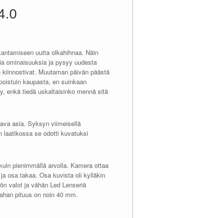
4.0
kantamiseen uutta olkahihnaa. Näin
uusia ominaisuuksia ja pysyy uudesta
en kiinnostivat. Muutaman päivän päästä
 poistuin kaupasta, en suinkaan
y, enkä tiedä uskaltaisinko mennä sitä
tava asia. Syksyn viimeisellä
n laatikossa se odotti kuvatuksi
 kuin pienimmällä arvolla. Kamera ottaa
 osa takaa. Osa kuvista oli kylläkin
tiön valot ja vähän Led Lenseriä
nahan pituus on noin 40 mm.