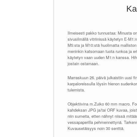
Ka
Ilmeisesti pakko tunnustaa: Minusta on
sivusilmällä vitriinissä käytetyn E-M1:n
M5:sta ja M10:stä huolimatta malliston
meninkin katsomaan tuota runkoa ja eril
käytetyn vaan uuden M1:n kanssa. Hihna
jostain ostamaan.
Marraskuun 26. päivä julkaistiin uusi f
karpaloreissulla löysin hienon sudenkor
tulemista.
Objektiivina m.Zuiko 60 mm macro. Focu
kahdeksan JPG ja/tai ORF kuvaa, joist
niin sumeita, etten nähnyt niissä mitään
vessapaperilla pehmennettynä. Tarkenn
Kuvausetäisyys noin 30 senttiä.