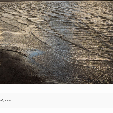
at
,
salo