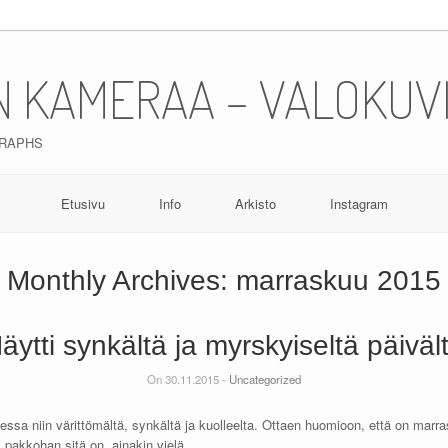
N KAMERAA – VALOKUV
GRAPHS
Etusivu
Info
Arkisto
Instagram
Monthly Archives:
marraskuu 2015
äytti synkältä ja myrskyiseltä päiväl
On 30.11.2015 -
Uncategorized
uessa niin värittömältä, synkältä ja kuolleelta. Ottaen huomioon, että on marra
i pakkohan sitä on, ainakin vielä.