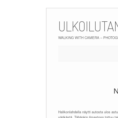
Skip
to
ULKOILUTA
content
WALKING WITH CAMERA – PHOTO
N
Halikonlahdella näytti autosta ulos ast
värikästä. Tähänkin ilmastoon tottuu ta