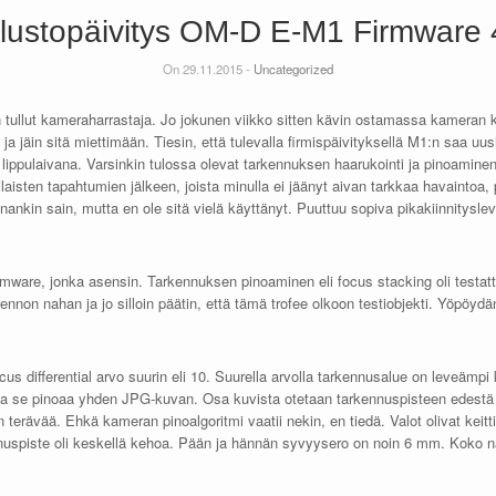
lustopäivitys OM-D E-M1 Firmware 
On 29.11.2015 -
Uncategorized
 tullut kameraharrastaja. Jo jokunen viikko sitten kävin ostamassa kameran 
 ja jäin sitä miettimään. Tiesin, että tulevalla firmispäivityksellä M1:n saa 
 lippulaivana. Varsinkin tulossa olevat tarkennuksen haarukointi ja pinoamin
aisten tapahtumien jälkeen, joista minulla ei jäänyt aivan tarkkaa havaintoa,
nkin sain, mutta en ole sitä vielä käyttänyt. Puuttuu sopiva pikakiinnityslev
irmware, jonka asensin. Tarkennuksen pinoaminen eli focus stacking oli testat
ennon nahan ja jo silloin päätin, että tämä trofee olkoon testiobjekti. Yöpöydä
s differential arvo suurin eli 10. Suurella arvolla tarkennusalue on leveämpi
a se pinoaa yhden JPG-kuvan. Osa kuvista otetaan tarkennuspisteen edestä ja
 terävää. Ehkä kameran pinoalgoritmi vaatii nekin, en tiedä. Valot olivat keit
uspiste oli keskellä kehoa. Pään ja hännän syvyysero on noin 6 mm. Koko 