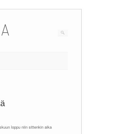
IA
tä
skuun loppu niin sittenkin aika