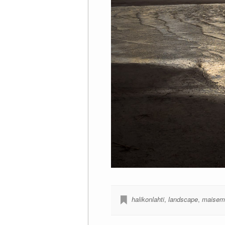
halikonlahti
,
landscape
,
maisem