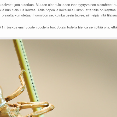
selvästi jotain sotkua. Muuten olen tulokseen ihan tyytyväinen olosuhteet hu
la kun tilaisuus koittaa. Tällä nopealla kokeilulla uskon, että tälle on käyttö
Toisaalta kun otetaan huomioon se, kuinka usein tuulee, niin eipä niitä tilai
:n joskus ensi vuoden puolella tuo. Jotain todella hienoa sen pitää olla, että t