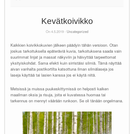
Kevätkoivikko
On 4.5.2019 -
Uncategorized
Kaikkien koivikkokuvien jälkeen päädyin tähän versioon. Otan
joskus tarkoituksella epäteräviä kuvia, tarkoituksena saada vain
suurimmat linjat ja massat näkyviin ja häivyttää tarpeettomat
yksityiskohdat. Sama efekti kuin sirristäisi silmiä. Tämä näyttää
aivan vanhalta postikortilta katsottuna ilman silmälaseja jos
laseja käyttää tai lasien kanssa jos ei käytä niitä.
Metsissä ja muissa puukeskittymissä on helposti kaiken
maailman oksia ja risuja, joita ei kuvatessa huomaa tai
tarkennus on mennyt väärään runkoon. Se oli tänään ongelmana.