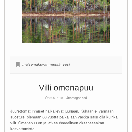
maisemakuvat
,
metsä
,
vesi
Villi omenapuu
On 6.5.2019 -
Uncategorized
Juurettomat ihmiset haikailevat juuriaan. Kukaan ei varmaan
suostuisi olemaan 60 vuotta paikallaan vaikka saisi olla kuinka
villi. Omenapuu on ja jatkaa ihmeellisen oksahässäkän
kasvattamista.