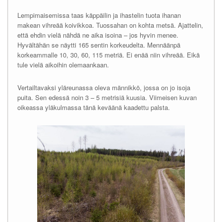
Lempimaisemissa taas käppäilin ja ihastelin tuota ihanan
makean vihreää koivikkoa. Tuossahan on kohta metsä. Ajattelin,
että ehdin vielä nähdä ne aika isoina – jos hyvin menee.
Hyvältähän se näytti 165 sentin korkeudelta. Mennäänpä
korkeammalle 10, 30, 60, 115 metriä. Ei enää niin vihreää. Eikä
tule vielä aikoihin olemaankaan.
Vertailtavaksi yläreunassa oleva männikkö, jossa on jo isoja
puita. Sen edessä noin 3 – 5 metrisiä kuusia. Viimeisen kuvan
oikeassa yläkulmassa tänä keväänä kaadettu palsta.