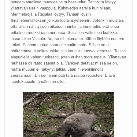
hengenvaarallisia muoviesineitä haeskelin. Rannoilta löytyy
yllättävän usein vaappuja. Kuhaveden äärellä kun ollaan,
Merimetsoja ja Rapalaa löytyy. Tänään löysin
Ilmatieteenlaitoksen jonkun luotainsysteemin. Jotenkin muistan,
että olisin nähnyt sen aikaisemminkin ja ihmettelin, että onpa
erikoinen merkki rapumerrassa. Sellainen valkoinen laatikko,
jossa lukee Vaisala. No, se oli teknoa se. Sitten löytöön numero
kaksi. Rannan tuntumassa oli kauriin raato. Siihen se oli
pötkähtänyt ja valkovuokko niin kauniisti kasvoi vieressä. Tuulen
alapuolella vähän tuoksahti, joten ei ihan tuore tapaus. Yllättävän
rauhassa oli raato saanut olla. Varikset tietävät missä se on,
mutta muuten ei näkynyt jälkiä. Jään mielenkiinnolla
seuraamaan. En sen enempää tätä raatoa repostele. Elävä
luontokappale tämäkin on ollut.