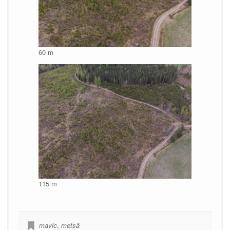
60 m
115 m
mavic
,
metsä