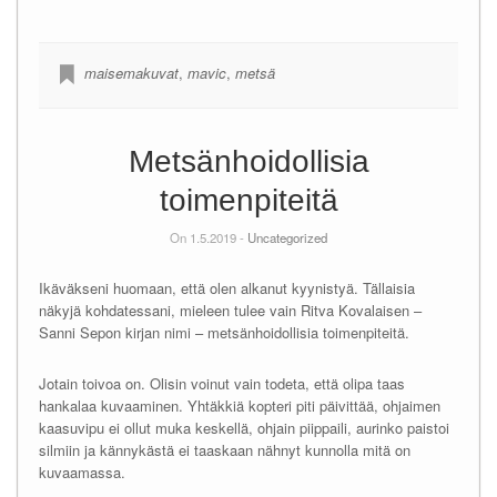
maisemakuvat
,
mavic
,
metsä
Metsänhoidollisia
toimenpiteitä
On 1.5.2019 -
Uncategorized
Ikäväkseni huomaan, että olen alkanut kyynistyä. Tällaisia
näkyjä kohdatessani, mieleen tulee vain Ritva Kovalaisen –
Sanni Sepon kirjan nimi – metsänhoidollisia toimenpiteitä.
Jotain toivoa on. Olisin voinut vain todeta, että olipa taas
hankalaa kuvaaminen. Yhtäkkiä kopteri piti päivittää, ohjaimen
kaasuvipu ei ollut muka keskellä, ohjain piippaili, aurinko paistoi
silmiin ja kännykästä ei taaskaan nähnyt kunnolla mitä on
kuvaamassa.