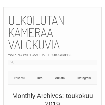
Skip
to
ULKOILUTAN
content
KAMERAA –
VALOKUVIA
WALKING WITH CAMERA – PHOTOGRAPHS
Etusivu
Info
Arkisto
Instagram
Monthly Archives:
toukokuu
2019