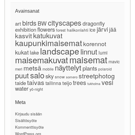
Avainsanat
cityscapes
birds
BW
dragonfly
art
järvi
flowers
jää
exhibition
ice
forest
halikonlahti
katukuvat
kasvit
kaupunkimaisemat
korennot
landscape
linnut
kukat
lake
lumi
maisemat
maisemakuvat
mavic
näyttelyt
metsä
plants
meri
mobile
polaroid
salo
puut
streetphotog
sky
snow
somero
vesi
taivas
trees
taide
teijo
tallinna
tukholma
water
yö-night
Meta
Kirjaudu sisään
Sisältösyöte
Kommenttisyöte
WordPress.org