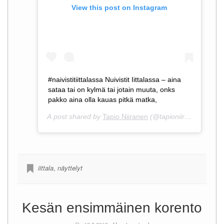
View this post on Instagram
#naivistitiittalassa Nuivistit Iittalassa – aina
sataa tai on kylmä tai jotain muuta, onks
pakko aina olla kauas pitkä matka,
A post shared by
Tapio Niiranen
(@tapioniiranen) on
Ma
iittala
,
näyttelyt
Kesän ensimmäinen korento