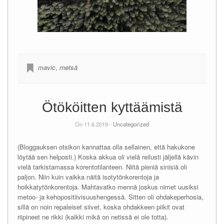
mavic
,
metsä
Ötököitten kyttäämistä
On 11.6.2019 -
Uncategorized
(Bloggauksen otsikon kannattaa olla sellainen, että hakukone
löytää sen helposti.) Koska akkua oli vielä reilusti jäljellä kävin
vielä tarkistamassa korentotilanteen. Niitä pieniä sinisiä oli
paljon. Niin kuin vaikka näitä isotytönkorentoja ja
hoikkatytönkorentoja. Mahtavatko mennä joskus nimet uusiksi
metoo- ja kehopositiivisuushengessä. Sitten oli ohdakeperhosia,
sillä on noin repaleiset siivet, koska ohdakkeen piikit ovat
riipineet ne rikki (kaikki mikä on netissä ei ole totta).