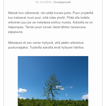
On 10.6.2019 -
Uncategorized
Metsät kun vähenevät, niin pitää kuvata puita. Puun ympäriltä
kun katoavat muut puut, siitä tulee yksilö. Pitää olla todella
erikoinen puu jos se metsässä erottuu muista. Aukioilla se on
helpompaa. Tämän puun tunnen tästä lähtien tanssivana
pajupuuna.
Metsässä oli sen verran hyttysiä, että päätin erikoistua
puukuvaajaksi. Tuulisilla aukoilla eivät hyttyset häiritse.