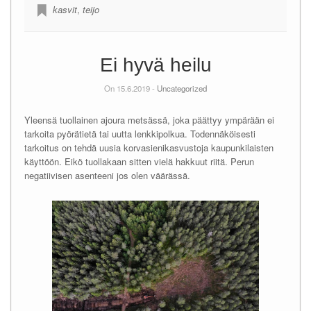
kasvit
,
teijo
Ei hyvä heilu
On 15.6.2019 -
Uncategorized
Yleensä tuollainen ajoura metsässä, joka päättyy ympärään ei
tarkoita pyörätietä tai uutta lenkkipolkua. Todennäköisesti
tarkoitus on tehdä uusia korvasienikasvustoja kaupunkilaisten
käyttöön. Eikö tuollakaan sitten vielä hakkuut riitä. Perun
negatiivisen asenteeni jos olen väärässä.