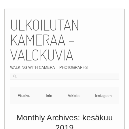
Skip
to
ULKOILUTAN
content
KAMERAA –
VALOKUVIA
WALKING WITH CAMERA – PHOTOGRAPHS
Etusivu
Info
Arkisto
Instagram
Monthly Archives:
kesäkuu
2019