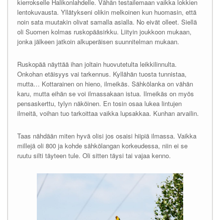
kierrokselle Halikonlahdelle. Vähän testailemaan vaikka lokkien
lentokuvausta. Yllätykseni olikin melkoinen kun huomasin, että
noin sata muutakin olivat samalla asialla. No eivät olleet. Siellä
oli Suomen kolmas ruskopääsirkku. Liityin joukkoon mukaan,
jonka jälkeen jatkoin alkuperäisen suunnitelman mukaan.
Ruskopää näyttää ihan joltain huovutetulta leikkilinnulta.
Onkohan etäisyys vai tarkennus. Kyllähän tuosta tunnistaa,
mutta… Kottarainen on hieno, ilmeikäs. Sähkölanka on vähän
karu, mutta eihän se voi ilmassakaan istua. Ilmeikäs on myös
pensaskerttu, tylyn näköinen. En tosin osaa lukea lintujen
ilmeitä, voihan tuo tarkoittaa vaikka lupsakkaa. Kunhan arvailin.
Taas nähdään miten hyvä olisi jos osaisi hiipiä ilmassa. Vaikka
millejä oli 800 ja kohde sähkölangan korkeudessa, niin ei se
ruutu silti täyteen tule. Oli sitten täysi tai vajaa kenno.