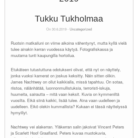
Tukku Tukholmaa
On 30.6.2019 -
Uncategorized
Ruotsin matkailuni on viime aikoina vähentynyt, mutta kyllä vielä
tulee ainakin kerran vuodessa käytyä. Fotografiskassa ja
muutama tunti kaupungilla hortoilua.
Etukäteen tutustuttuna odotukseni olivat, että nyt on näyttely,
jonka vuoksi kamerat on joskus keksitty. Näin sitten olikin.
James Nachtwey on ollut kaikkialla, missä tapahtuu. On sotaa,
riistoa, nälänhätää, luonnonmullistuksia, terroristi-iskuja,
huumeita, sairautta – mitä vaan keksit. Kuvia on kymmeniltä
vuosilta. Eikä siinä kaikki, lisää tulee. Aina vaan uudelleen ja
uudelleen. Eikö olekin kummallista? Kukaan ei tässä näyttelyssä
hymyillyt.
Nachtwey vei alakerran. Yläkerran salin jakoivat Vincent Peters
ja Scarlett Hoof Graafland. Peters kuvaa muotokuvia,