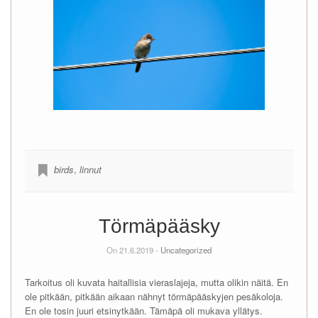
birds
,
linnut
Törmäpääsky
On 21.6.2019 -
Uncategorized
Tarkoitus oli kuvata haitallisia vieraslajeja, mutta olikin näitä. En
ole pitkään, pitkään aikaan nähnyt törmäpääskyjen pesäkoloja.
En ole tosin juuri etsinytkään. Tämäpä oli mukava yllätys.