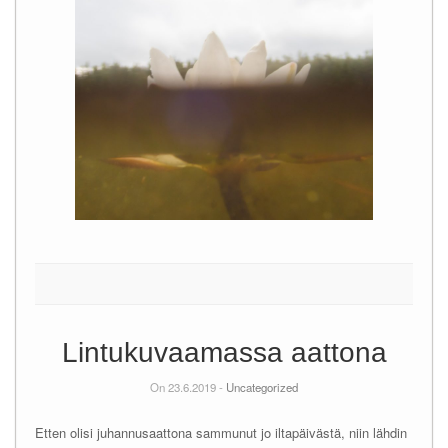
Lintukuvaamassa aattona
On 23.6.2019 -
Uncategorized
Etten olisi juhannusaattona sammunut jo iltapäivästä, niin lähdin