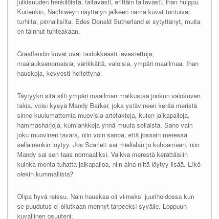
julkisuuden henkilöistä, taitavasti, erittäin taitavasti, ihan huippu.
Kuitenkin, Nachtweyn näyttelyn jälkeen nämä kuvat tuntuivat
turhilta, pinnallisilta. Edes Donald Sutherland ei sytyttänyt, muita
en tainnut tunteakaan.
Graaflandin kuvat ovat taidokkaasti lavastettuja,
maalauksenomaisia, värikkäitä, valoisia, ympäri maailmaa. Ihan
hauskoja, kevyesti heitettynä.
Täytyykö sitä silti ympäri maailman matkustaa jonkun valokuvan
takia, voisi kysyä Mandy Barker, joka ystävineen kerää meristä
sinne kuulumattomia muovisia artefakteja, kuten jalkapalloja,
hammasharjoja, kumiankkoja ynnä muuta sellaista. Sano vain
joku muovinen tavara, niin voin sanoa, että jossain meressä
sellainenkin löytyy. Jos Scarlett sai mielialan jo kohoamaan, niin
Mandy sai sen taas normaaliksi. Vaikka merestä kerättäisiin
kuinka monta tuhatta jalkapalloa, niin aina niitä löytyy lisää. Eikö
olekin kummallista?
Olipa hyvä reissu. Näin hauskaa oli viimeksi juurihoidossa kun
se puudutus ei ollutkaan mennyt tarpeeksi syvälle. Loppuun
kuvallinen osuuteni.