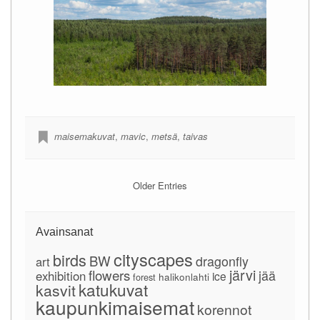
maisemakuvat
,
mavic
,
metsä
,
taivas
Older Entries
Avainsanat
cityscapes
birds
BW
dragonfly
art
järvi
flowers
jää
exhibition
ice
forest
halikonlahti
katukuvat
kasvit
kaupunkimaisemat
korennot