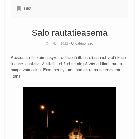
salo
Salo rautatieasema
On 14.11.2022 -
Uncategorized
Kuvassa, niin kuin näkyy. Edellisenä iltana oli saanut vielä kuun
tuonne taustalle. Ajattelin, että ei se ole päivästä kiinni, mutta
niinpä vain olikin. Eipä mennytkään samaa rataa seuraavana
iltana.