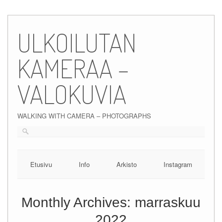
Skip
to
ULKOILUTAN
content
KAMERAA –
VALOKUVIA
WALKING WITH CAMERA – PHOTOGRAPHS
Etusivu
Info
Arkisto
Instagram
Monthly Archives:
marraskuu
2022