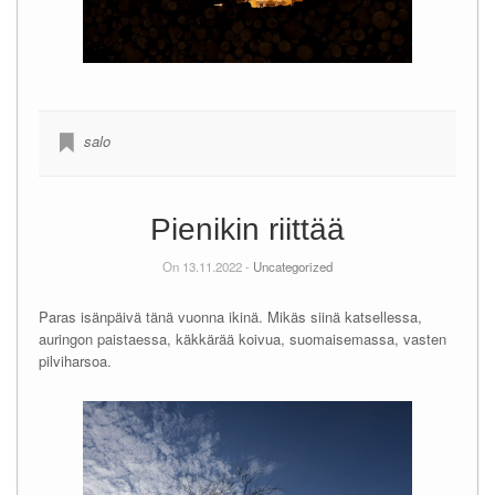
salo
Pienikin riittää
On 13.11.2022 -
Uncategorized
Paras isänpäivä tänä vuonna ikinä. Mikäs siinä katsellessa,
auringon paistaessa, käkkärää koivua, suomaisemassa, vasten
pilviharsoa.