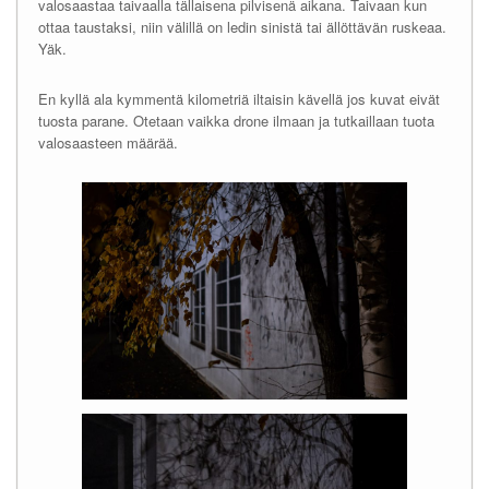
valosaastaa taivaalla tällaisena pilvisenä aikana. Taivaan kun
ottaa taustaksi, niin välillä on ledin sinistä tai ällöttävän ruskeaa.
Yäk.
En kyllä ala kymmentä kilometriä iltaisin kävellä jos kuvat eivät
tuosta parane. Otetaan vaikka drone ilmaan ja tutkaillaan tuota
valosaasteen määrää.