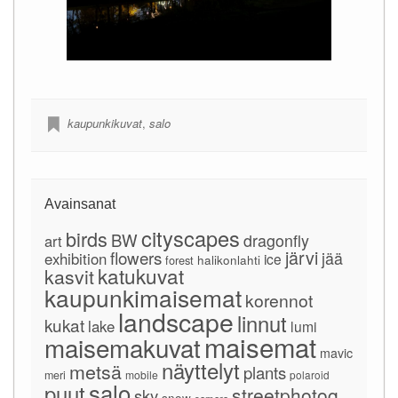
kaupunkikuvat
,
salo
Avainsanat
cityscapes
birds
BW
dragonfly
art
järvi
flowers
jää
exhibition
ice
forest
halikonlahti
katukuvat
kasvit
kaupunkimaisemat
korennot
landscape
linnut
kukat
lake
lumi
maisemat
maisemakuvat
mavic
näyttelyt
metsä
plants
meri
mobile
polaroid
salo
puut
streetphotog
sky
snow