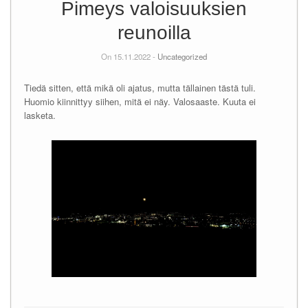
Pimeys valoisuuksien
reunoilla
On 15.11.2022 -
Uncategorized
Tiedä sitten, että mikä oli ajatus, mutta tällainen tästä tuli.
Huomio kiinnittyy siihen, mitä ei näy. Valosaaste. Kuuta ei
lasketa.