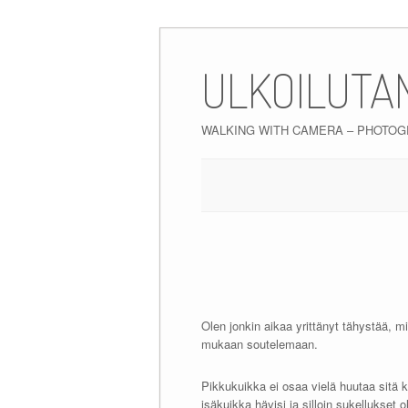
Skip
to
ULKOILUTA
content
WALKING WITH CAMERA – PHOTO
Olen jonkin aikaa yrittänyt tähystää, m
mukaan soutelemaan.
Pikkukuikka ei osaa vielä huutaa sitä ku
isäkuikka hävisi ja silloin sukellukset