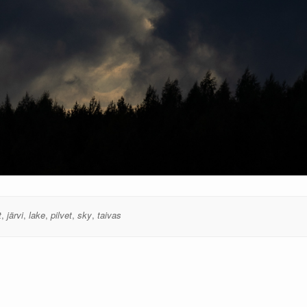
t
,
järvi
,
lake
,
pilvet
,
sky
,
taivas