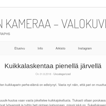
N KAMERAA – VALOKUV
GRAPHS
Etusivu
Info
Arkisto
Instagram
Kuikkalaskentaa pienellä järvellä
On 31.8.2018 -
Uncategorized
iten kuikkaparin perhe-elämä on edistynyt. Vasta nyt näin, että pari on muuttu
uuik-huutoa vaan vasta jokeltelee kuikkajokellusta. Tiukasti ollaan porukassa j
 olivat lyhyempiä ja tultiin heti pintaan katsomaan, missä iskä on. Sukellukse