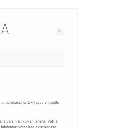
IA
nut porukaksi ja jälkikasvu on otettu
a varsin äitikuikan lähellä. Välillä
en lähdetään yhtäaikaa äidin kanssa,