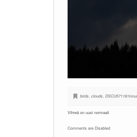
birds
,
clouds
,
DSCU571181innu
Vihreä on uusi normaali
Comments are Disabled