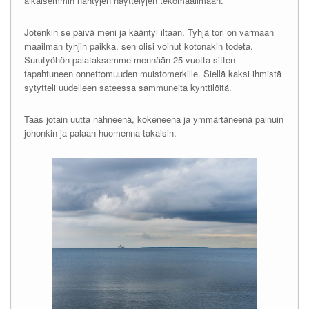
aikaisemmin nähtyjen näyttelyjen tekomaailmaan.
Jotenkin se päivä meni ja kääntyi iltaan. Tyhjä tori on varmaan
maailman tyhjin paikka, sen olisi voinut kotonakin todeta.
Surutyöhön palataksemme mennään 25 vuotta sitten
tapahtuneen onnettomuuden muistomerkille. Siellä kaksi ihmistä
sytytteli uudelleen sateessa sammuneita kynttilöitä.
Taas jotain uutta nähneenä, kokeneena ja ymmärtäneenä painuin
johonkin ja palaan huomenna takaisin.