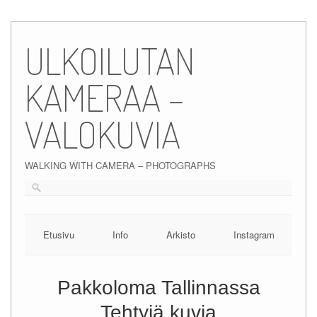
Skip
to
ULKOILUTAN
content
KAMERAA –
VALOKUVIA
WALKING WITH CAMERA – PHOTOGRAPHS
Etusivu
Info
Arkisto
Instagram
Pakkoloma Tallinnassa
Tehtyjä kuvia