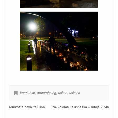
katukuvat
,
streetphotog
,
tallinn
,
tallinna
Muutosta havaittavissa
Pakkoloma Tallinnassa – Aitoja kuvia