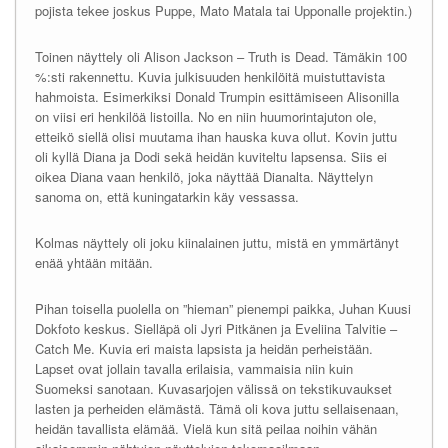
pojista tekee joskus Puppe, Mato Matala tai Upponalle projektin.)
Toinen näyttely oli Alison Jackson – Truth is Dead. Tämäkin 100
%:sti rakennettu. Kuvia julkisuuden henkilöitä muistuttavista
hahmoista. Esimerkiksi Donald Trumpin esittämiseen Alisonilla
on viisi eri henkilöä listoilla. No en niin huumorintajuton ole,
etteikö siellä olisi muutama ihan hauska kuva ollut. Kovin juttu
oli kyllä Diana ja Dodi sekä heidän kuviteltu lapsensa. Siis ei
oikea Diana vaan henkilö, joka näyttää Dianalta. Näyttelyn
sanoma on, että kuningatarkin käy vessassa.
Kolmas näyttely oli joku kiinalainen juttu, mistä en ymmärtänyt
enää yhtään mitään.
Pihan toisella puolella on ”hieman” pienempi paikka, Juhan Kuusi
Dokfoto keskus. Sielläpä oli Jyri Pitkänen ja Eveliina Talvitie –
Catch Me. Kuvia eri maista lapsista ja heidän perheistään.
Lapset ovat jollain tavalla erilaisia, vammaisia niin kuin
Suomeksi sanotaan. Kuvasarjojen välissä on tekstikuvaukset
lasten ja perheiden elämästä. Tämä oli kova juttu sellaisenaan,
heidän tavallista elämää. Vielä kun sitä peilaa noihin vähän