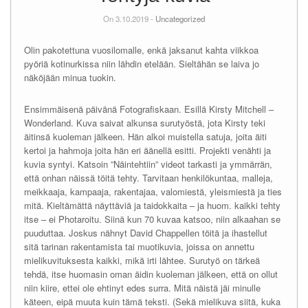
On 3.10.2019 -
Uncategorized
Olin pakotettuna vuosilomalle, enkä jaksanut kahta viikkoa
pyöriä kotinurkissa niin lähdin etelään. Sieltähän se laiva jo
näköjään minua tuokin.
Ensimmäisenä päivänä Fotografiskaan. Esillä Kirsty Mitchell –
Wonderland. Kuva saivat alkunsa surutyöstä, jota Kirsty teki
äitinsä kuoleman jälkeen. Hän alkoi muistella satuja, joita äiti
kertoi ja hahmoja joita hän eri äänellä esitti. Projekti venähti ja
kuvia syntyi. Katsoin ”Näintehtiin” videot tarkasti ja ymmärrän,
että onhan näissä töitä tehty. Tarvitaan henkilökuntaa, malleja,
meikkaaja, kampaaja, rakentajaa, valomiestä, yleismiestä ja ties
mitä. Kieltämättä näyttäviä ja taidokkaita – ja huom. kaikki tehty
itse – ei Photaroitu. Siinä kun 70 kuvaa katsoo, niin alkaahan se
puuduttaa. Joskus nähnyt David Chappellen töitä ja ihastellut
sitä tarinan rakentamista tai muotikuvia, joissa on annettu
mielikuvituksesta kaikki, mikä irti lähtee. Surutyö on tärkeä
tehdä, itse huomasin oman äidin kuoleman jälkeen, että on ollut
niin kiire, ettei ole ehtinyt edes surra. Mitä näistä jäi minulle
käteen, eipä muuta kuin tämä teksti. (Sekä mielikuva siitä, kuka