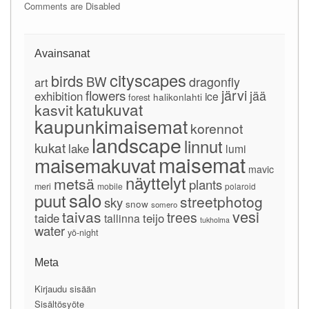
Comments are Disabled
Avainsanat
cityscapes
birds
BW
dragonfly
art
järvi
flowers
jää
exhibition
ice
forest
halikonlahti
katukuvat
kasvit
kaupunkimaisemat
korennot
landscape
linnut
kukat
lake
lumi
maisemat
maisemakuvat
mavic
näyttelyt
metsä
plants
meri
mobile
polaroid
salo
puut
streetphotog
sky
snow
somero
vesi
taivas
trees
taide
teijo
tallinna
tukholma
water
yö-night
Meta
Kirjaudu sisään
Sisältösyöte