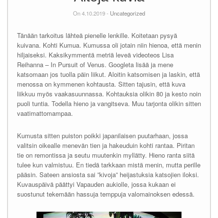
On 4.10.2019 -
Uncategorized
Tänään tarkoitus lähteä pienelle lenkille. Koitetaan pysyä
kuivana. Kohti Kumua. Kumussa oli jotain niin hienoa, että menin
hiljaiseksi. Kaksikymmentä metriä leveä videoteos Lisa
Reihanna – In Pursuit of Venus. Googleta lisää ja mene
katsomaan jos tuolla päin liikut. Aloitin katsomisen ja laskin, että
menossa on kymmenen kohtausta. Sitten tajusin, että kuva
liikkuu myös vaakasuunnassa. Kohtauksia olikin 80 ja kesto noin
puoli tuntia. Todella hieno ja vangitseva. Muu tarjonta olikin sitten
vaatimattomampaa.
Kumusta sitten puiston poikki japanilaisen puutarhaan, jossa
valitsin oikealle menevän tien ja hakeuduin kohti rantaa. Piritan
tie on remontissa ja seutu muutenkin myllätty. Hieno ranta siitä
tulee kun valmistuu. En tiedä tarkkaan mistä menin, mutta perille
pääsin. Sateen ansiosta sai ”kivoja” heijastuksia katsojien iloksi.
Kuvauspäivä päättyi Vapauden aukiolle, jossa kukaan ei
suostunut tekemään hassuja temppuja valomainoksen edessä.