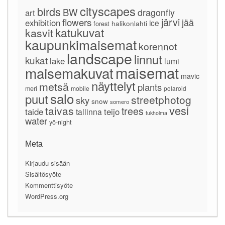
cityscapes
birds
BW
dragonfly
art
järvi
flowers
jää
exhibition
ice
forest
halikonlahti
katukuvat
kasvit
kaupunkimaisemat
korennot
landscape
linnut
kukat
lake
lumi
maisemat
maisemakuvat
mavic
näyttelyt
metsä
plants
meri
mobile
polaroid
salo
puut
streetphotog
sky
snow
somero
vesi
taivas
trees
taide
teijo
tallinna
tukholma
water
yö-night
Meta
Kirjaudu sisään
Sisältösyöte
Kommenttisyöte
WordPress.org