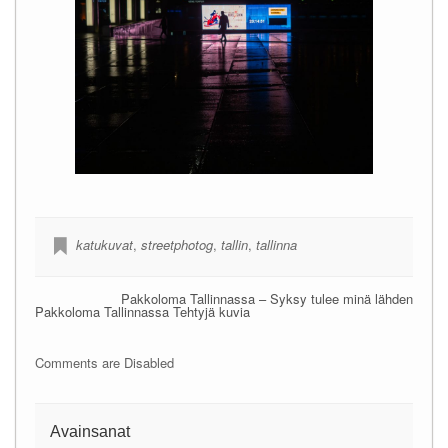
katukuvat
,
streetphotog
,
tallin
,
tallinna
Pakkoloma Tallinnassa – Syksy tulee minä lähden
Pakkoloma Tallinnassa Tehtyjä kuvia
Comments are Disabled
Avainsanat