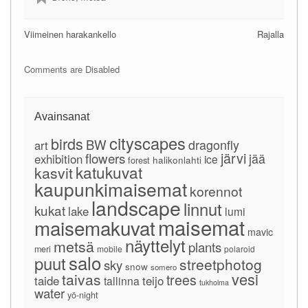
Viimeinen harakankello
Rajalla
Comments are Disabled
Avainsanat
cityscapes
birds
BW
dragonfly
art
järvi
flowers
jää
exhibition
ice
forest
halikonlahti
katukuvat
kasvit
kaupunkimaisemat
korennot
landscape
linnut
kukat
lake
lumi
maisemat
maisemakuvat
mavic
näyttelyt
metsä
plants
meri
mobile
polaroid
salo
puut
streetphotog
sky
snow
somero
vesi
taivas
trees
taide
teijo
tallinna
tukholma
water
yö-night