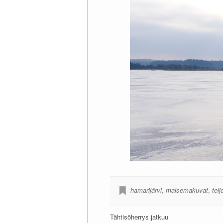
hamarijärvi
,
maisemakuvat
,
teij
Tähtisöherrys jatkuu