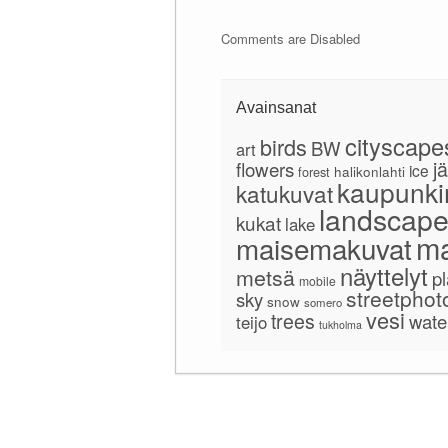
Comments are Disabled
Avainsanat
cityscape
birds
BW
art
jä
flowers
ice
forest
halikonlahti
kaupunki
katukuvat
landscap
kukat
lake
ma
maisemakuvat
näyttelyt
metsä
pl
mobile
streetphot
sky
snow
somero
vesi
trees
wate
teijo
tukholma