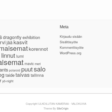
Meta
s
dragonfly
Kirjaudu sisään
exhibition
kasvit
rvi
jää
Sisältösyöte
maisemat
Kommenttisyöte
korennot
e
WordPress.org
linnut
lumi
isemat
mavic
meri
salo
puut
ants
polaroid
og
taivas
taide
tallinna
r
yö-night
Copyright ULKOILUTAN KAMERAA - VALOKUVIA
Theme By
SiteOrigin