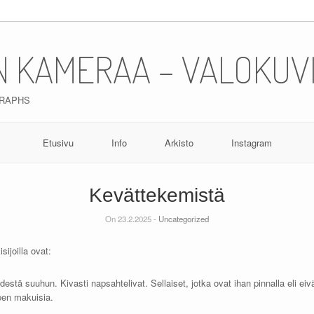
N KAMERAA – VALOKUV
GRAPHS
Etusivu
Info
Arkisto
Instagram
Kevättekemistä
On 23.2.2025 -
Uncategorized
ijoilla ovat:
estä suuhun. Kivasti napsahtelivat. Sellaiset, jotka ovat ihan pinnalla eli e
een makuisia.