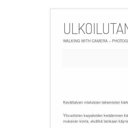
Skip
to
ULKOILUTA
content
WALKING WITH CAMERA – PHOTO
Kevättalven mieluisien tekemisten kärkis
Ylivuotisten karpaloiden kerääminen käd
mukavan kovia, eivätkä lainkaan käyn