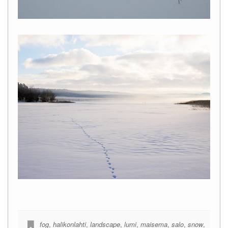
fog
,
halikonlahti
,
landscape
,
lumi
,
maisema
,
salo
,
snow
,