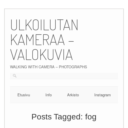
Skip
to
ULKOILUTAN
content
KAMERAA –
VALOKUVIA
WALKING WITH CAMERA – PHOTOGRAPHS
Etusivu
Info
Arkisto
Instagram
Posts Tagged:
fog