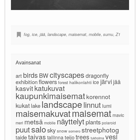
fog
,
ice
,
jää
,
landscape
,
maisemat
,
mobile
,
sumu
,
Z1
Avainsanat
cityscapes
birds
BW
dragonfly
art
järvi
flowers
jää
exhibition
ice
forest
halikonlahti
katukuvat
kasvit
kaupunkimaisemat
korennot
landscape
linnut
kukat
lake
lumi
maisemat
maisemakuvat
mavic
näyttelyt
metsä
plants
meri
mobile
polaroid
salo
puut
streetphotog
sky
snow
somero
vesi
taivas
trees
taide
teijo
tallinna
tukholma