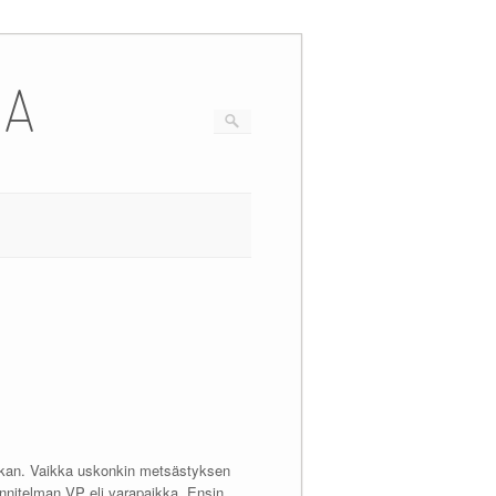
IA
aikan. Vaikka uskonkin metsästyksen
unnitelman VP eli varapaikka. Ensin