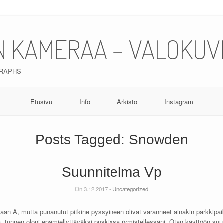
N KAMERAA – VALOKUV
GRAPHS
Etusivu
Info
Arkisto
Instagram
Posts Tagged:
Snowden
Suunnitelma Vp
On 3.12.2017 -
Uncategorized
an A, mutta punanutut pitkine pyssyineen olivat varanneet ainakin parkkip
aa, tunnen oloni epämiellyttäväksi puskissa rymistellessäni. Otan käyttöön su