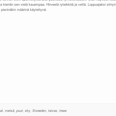
lla kierrän sen vielä kauempaa. Hirveetä ryteikköä ja vettä. Loppuajaksi siirr
e pieninäkin määrinä käytettynä.
at
,
metsä
,
puut
,
sky
,
Snowden
,
taivas
,
trees