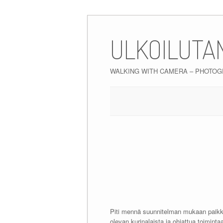
Skip
to
ULKOILUTA
content
WALKING WITH CAMERA – PHOTO
Piti mennä suunnitelman mukaan paikka
olevan kurinalaista ja ohjattua toimint