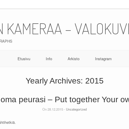
N KAMERAA – VALOKUV
GRAPHS
Etusivu
Info
Arkisto
Instagram
Yearly Archives:
2015
oma peurasi – Put together Your o
On 28.12.2015 -
Uncategorized
htihetkiä.