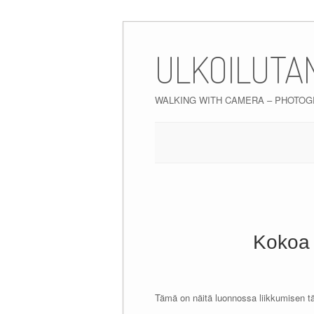
Skip
to
ULKOILUTA
content
WALKING WITH CAMERA – PHOTO
Kokoa 
Tämä on näitä luonnossa liikkumisen tä