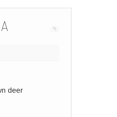
IA
wn deer