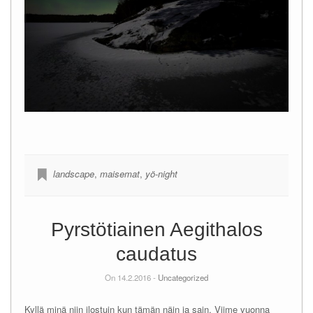
landscape
,
maisemat
,
yö-night
Pyrstötiainen Aegithalos
caudatus
On 14.2.2016 -
Uncategorized
Kyllä minä niin ilostuin kun tämän näin ja sain. Viime vuonna