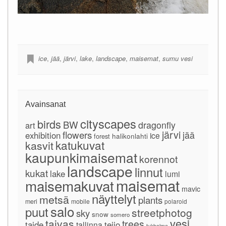
ice
,
jää
,
järvi
,
lake
,
landscape
,
maisemat
,
sumu vesi
Avainsanat
cityscapes
birds
BW
dragonfly
art
järvi
flowers
jää
exhibition
ice
forest
halikonlahti
katukuvat
kasvit
kaupunkimaisemat
korennot
landscape
linnut
kukat
lake
lumi
maisemat
maisemakuvat
mavic
näyttelyt
metsä
plants
meri
mobile
polaroid
salo
puut
streetphotog
sky
snow
somero
vesi
taivas
trees
taide
teijo
tallinna
tukholma