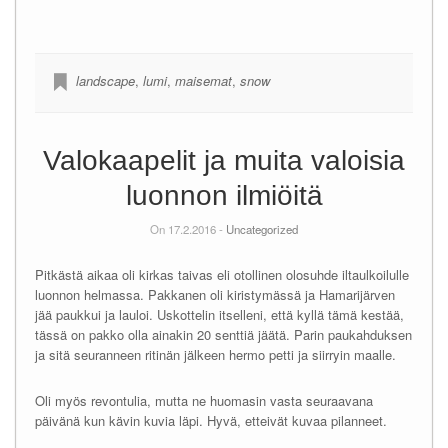
landscape
,
lumi
,
maisemat
,
snow
Valokaapelit ja muita valoisia
luonnon ilmiöitä
On 17.2.2016 -
Uncategorized
Pitkästä aikaa oli kirkas taivas eli otollinen olosuhde iltaulkoilulle
luonnon helmassa. Pakkanen oli kiristymässä ja Hamarijärven
jää paukkui ja lauloi. Uskottelin itselleni, että kyllä tämä kestää,
tässä on pakko olla ainakin 20 senttiä jäätä. Parin paukahduksen
ja sitä seuranneen ritinän jälkeen hermo petti ja siirryin maalle.
Oli myös revontulia, mutta ne huomasin vasta seuraavana
päivänä kun kävin kuvia läpi. Hyvä, etteivät kuvaa pilanneet.