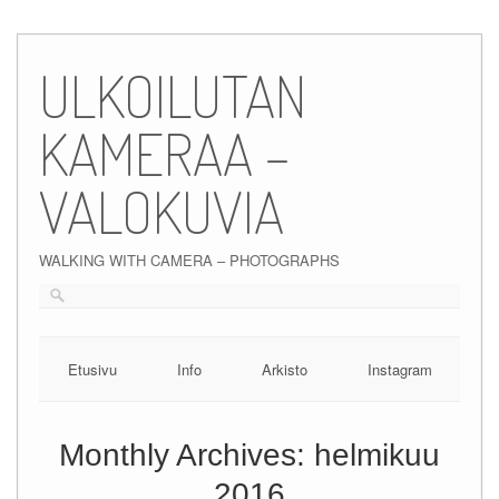
Skip
to
ULKOILUTAN
content
KAMERAA –
VALOKUVIA
WALKING WITH CAMERA – PHOTOGRAPHS
Etusivu
Info
Arkisto
Instagram
Monthly Archives:
helmikuu
2016