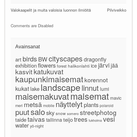
Valokaapelit ja muita valoisia luonnon ilmiöitä
Pilviveikko
Comments are Disabled
Avainsanat
cityscapes
birds
BW
dragonfly
art
järvi
flowers
jää
exhibition
ice
forest
halikonlahti
katukuvat
kasvit
kaupunkimaisemat
korennot
landscape
linnut
kukat
lake
lumi
maisemat
maisemakuvat
mavic
näyttelyt
metsä
plants
meri
mobile
polaroid
salo
puut
streetphotog
sky
snow
somero
vesi
taivas
trees
taide
teijo
tallinna
tukholma
water
yö-night