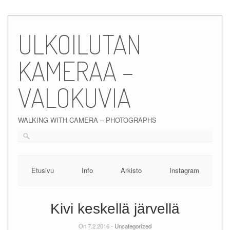
Skip
to
ULKOILUTAN
content
KAMERAA –
VALOKUVIA
WALKING WITH CAMERA – PHOTOGRAPHS
Etusivu
Info
Arkisto
Instagram
Kivi keskellä järvellä
On 7.2.2016 -
Uncategorized