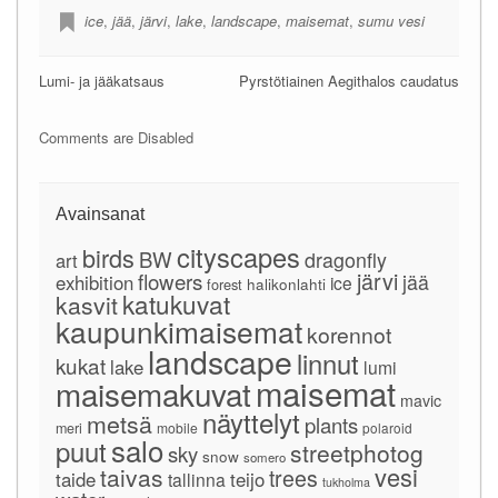
ice
,
jää
,
järvi
,
lake
,
landscape
,
maisemat
,
sumu vesi
Lumi- ja jääkatsaus
Pyrstötiainen Aegithalos caudatus
Comments are Disabled
Avainsanat
cityscapes
birds
BW
dragonfly
art
järvi
flowers
jää
exhibition
ice
forest
halikonlahti
katukuvat
kasvit
kaupunkimaisemat
korennot
landscape
linnut
kukat
lake
lumi
maisemat
maisemakuvat
mavic
näyttelyt
metsä
plants
meri
mobile
polaroid
salo
puut
streetphotog
sky
snow
somero
vesi
taivas
trees
taide
teijo
tallinna
tukholma