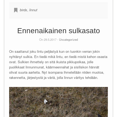
birds
,
linnut
Ennenaikainen sulkasato
On 29.5.2017 -
Uncategorized
On saattanut joku lintu peljästyä kun on tuonkin verran jokin
nyhtänyt sulkia. En tiedä mikä lintu, en tiedä mistä kehon osasta
ovat. Sulkien ihmettely on sitä ikuista pikkupoikaa, jolle
puolikkaat linnunmunat, käärmeennahat ja sisiliskon hännät
olivat suuria aarteita. Nyt isompana ihmetellään niiden muotoa,
rakennetta, järjestystä ja väriä, jolla linnun väritys tehdään.