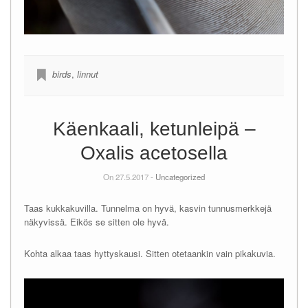
birds
,
linnut
Käenkaali, ketunleipä –
Oxalis acetosella
On 27.5.2017 -
Uncategorized
Taas kukkakuvilla. Tunnelma on hyvä, kasvin tunnusmerkkejä
näkyvissä. Eikös se sitten ole hyvä.
Kohta alkaa taas hyttyskausi. Sitten otetaankin vain pikakuvia.