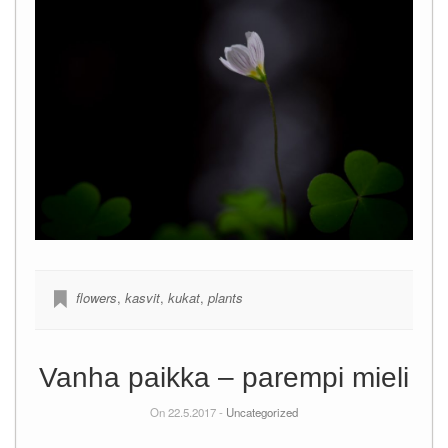
flowers
,
kasvit
,
kukat
,
plants
Vanha paikka – parempi mieli
On 22.5.2017 -
Uncategorized