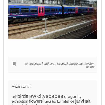
cityscapes
,
katukuvat
,
kaupunkimaisemat
,
london
,
lontoo
Avainsanat
cityscapes
birds
BW
dragonfly
art
järvi
flowers
jää
exhibition
ice
forest
halikonlahti