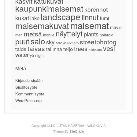
katukuvat
kasvit
kaupunkimaisemat
korennot
landscape
linnut
kukat
lake
lumi
maisemat
maisemakuvat
mavic
näyttelyt
metsä
plants
meri
mobile
polaroid
salo
puut
streetphotog
sky
snow
somero
vesi
taivas
trees
taide
teijo
tallinna
tukholma
water
yö-night
Meta
Kirjaudu sisään
Sisältösyöte
Kommenttisyöte
WordPress.org
Copyright ULKOILUTAN KAMERAA - VALOKUVIA
Theme By
SiteOrigin