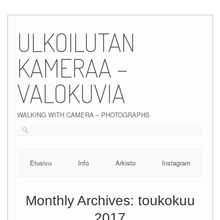
Skip
to
ULKOILUTAN
content
KAMERAA –
VALOKUVIA
WALKING WITH CAMERA – PHOTOGRAPHS
Etusivu
Info
Arkisto
Instagram
Monthly Archives:
toukokuu
2017