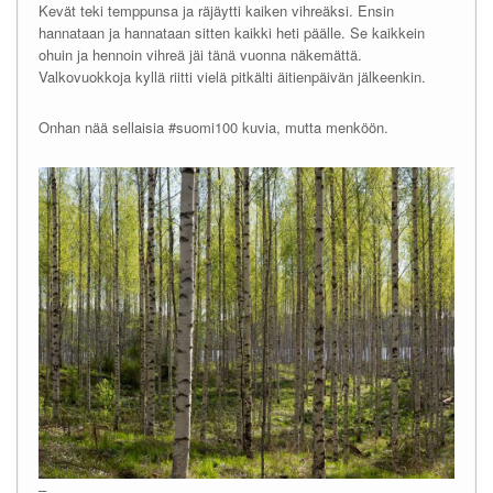
Kevät teki temppunsa ja räjäytti kaiken vihreäksi. Ensin
hannataan ja hannataan sitten kaikki heti päälle. Se kaikkein
ohuin ja hennoin vihreä jäi tänä vuonna näkemättä.
Valkovuokkoja kyllä riitti vielä pitkälti äitienpäivän jälkeenkin.
Onhan nää sellaisia #suomi100 kuvia, mutta menköön.
–