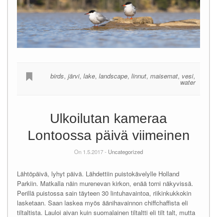
birds
,
järvi
,
lake
,
landscape
,
linnut
,
maisemat
,
vesi
,
water
Ulkoilutan kameraa
Lontoossa päivä viimeinen
On 1.5.2017 -
Uncategorized
Lähtöpäivä, lyhyt päivä. Lähdettiin puistokävelylle Holland
Parkiin. Matkalla näin murenevan kirkon, enää torni näkyvissä.
Perillä puistossa sain täyteen 30 lintuhavaintoa, riikinkukkokin
lasketaan. Saan laskea myös äänihavainnon chiffchaffista eli
tiltaltista. Lauloi aivan kuin suomalainen tiltaltti eli tilt talt, mutta