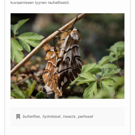
kuvaamiseen tyynen rauhallisesti.
butterflies
,
hyönteiset
,
insects
,
perhoset