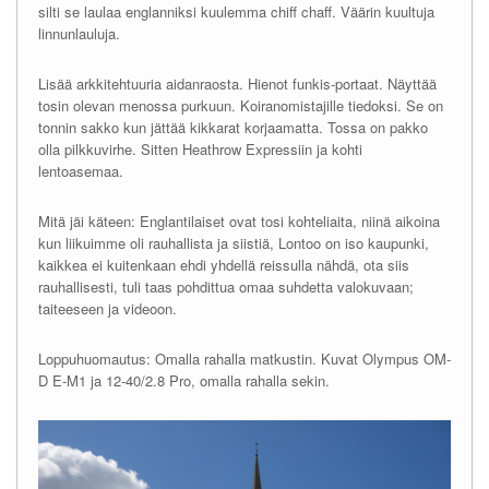
silti se laulaa englanniksi kuulemma chiff chaff. Väärin kuultuja
linnunlauluja.
Lisää arkkitehtuuria aidanraosta. Hienot funkis-portaat. Näyttää
tosin olevan menossa purkuun. Koiranomistajille tiedoksi. Se on
tonnin sakko kun jättää kikkarat korjaamatta. Tossa on pakko
olla pilkkuvirhe. Sitten Heathrow Expressiin ja kohti
lentoasemaa.
Mitä jäi käteen: Englantilaiset ovat tosi kohteliaita, niinä aikoina
kun liikuimme oli rauhallista ja siistiä, Lontoo on iso kaupunki,
kaikkea ei kuitenkaan ehdi yhdellä reissulla nähdä, ota siis
rauhallisesti, tuli taas pohdittua omaa suhdetta valokuvaan;
taiteeseen ja videoon.
Loppuhuomautus: Omalla rahalla matkustin. Kuvat Olympus OM-
D E-M1 ja 12-40/2.8 Pro, omalla rahalla sekin.