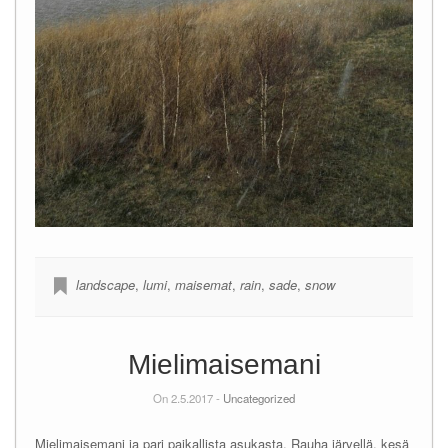
landscape
,
lumi
,
maisemat
,
rain
,
sade
,
snow
Mielimaisemani
On 2.5.2017 -
Uncategorized
Mielimaisemani ja pari paikallista asukasta. Rauha järvellä, kesä