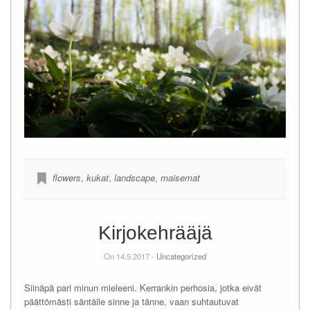
flowers
,
kukat
,
landscape
,
maisemat
Kirjokehrääjä
On 14.5.2017 -
Uncategorized
Siinäpä pari minun mieleeni. Kerrankin perhosia, jotka eivät
päättömästi säntäile sinne ja tänne, vaan suhtautuvat