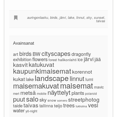
auringonlasku
,
birds
,
järvi
,
lake
,
linnut
,
sky
,
sunset
,
taivas
Avainsanat
cityscapes
birds
BW
dragonfly
art
järvi
flowers
jää
exhibition
ice
forest
halikonlahti
katukuvat
kasvit
kaupunkimaisemat
korennot
landscape
linnut
kukat
lake
lumi
maisemat
maisemakuvat
mavic
näyttelyt
metsä
plants
meri
mobile
polaroid
salo
puut
streetphotog
sky
snow
somero
vesi
taivas
trees
taide
teijo
tallinna
tukholma
water
yö-night