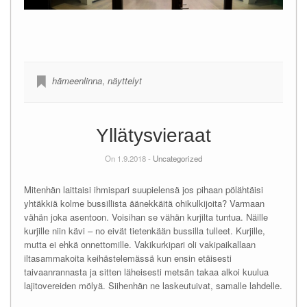
hämeenlinna
,
näyttelyt
Yllätysvieraat
On 1.9.2018 -
Uncategorized
Mitenhän laittaisi ihmispari suupielensä jos pihaan pölähtäisi
yhtäkkiä kolme bussillista äänekkäitä ohikulkijoita? Varmaan
vähän joka asentoon. Voisihan se vähän kurjilta tuntua. Näille
kurjille niin kävi – no eivät tietenkään bussilla tulleet. Kurjille,
mutta ei ehkä onnettomille. Vakikurkipari oli vakipaikallaan
iltasammakoita keihästelemässä kun ensin etäisesti
taivaanrannasta ja sitten läheisesti metsän takaa alkoi kuulua
lajitovereiden mölyä. Siihenhän ne laskeutuivat, samalle lahdelle.