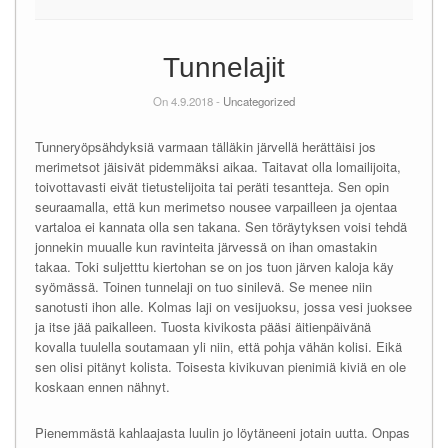
Tunnelajit
On 4.9.2018 -
Uncategorized
Tunneryöpsähdyksiä varmaan tälläkin järvellä herättäisi jos
merimetsot jäisivät pidemmäksi aikaa. Taitavat olla lomailijoita,
toivottavasti eivät tietustelijoita tai peräti tesantteja. Sen opin
seuraamalla, että kun merimetso nousee varpailleen ja ojentaa
vartaloa ei kannata olla sen takana. Sen töräytyksen voisi tehdä
jonnekin muualle kun ravinteita järvessä on ihan omastakin
takaa. Toki suljetttu kiertohan se on jos tuon järven kaloja käy
syömässä. Toinen tunnelaji on tuo sinilevä. Se menee niin
sanotusti ihon alle. Kolmas laji on vesijuoksu, jossa vesi juoksee
ja itse jää paikalleen. Tuosta kivikosta pääsi äitienpäivänä
kovalla tuulella soutamaan yli niin, että pohja vähän kolisi. Eikä
sen olisi pitänyt kolista. Toisesta kivikuvan pienimiä kiviä en ole
koskaan ennen nähnyt.
Pienemmästä kahlaajasta luulin jo löytäneeni jotain uutta. Onpas