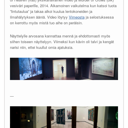
vesiväri paperille, 2014. Aikamoinen vaikutelma kun katsoi tuota
”lintutaulua” ja takaa alkoi kuulua lentokoneiden ja
ilmahälytyksen ääniä. Video löytyy
Vimeosta
ja selostuksessa
on kerrottu myös mistä tuo aihe on peräisin.
Näyttelylle arvosana kannattaa mennä ja ehdottomasti myös
siihen toiseen näyttelyyn. Viimeksi kun kävin oli talvi ja kengät
narisi niin, ettei kuullut omia ajatuksia.
—