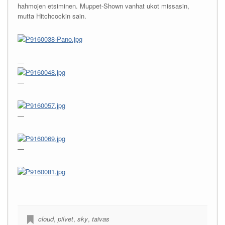
hahmojen etsiminen. Muppet-Shown vanhat ukot missasin,
mutta Hitchcockin sain.
—
—
—
—
cloud
,
pilvet
,
sky
,
taivas