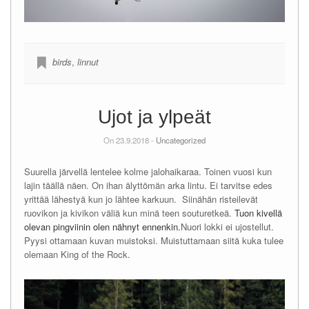
birds
,
linnut
Ujot ja ylpeät
On 23.9.2018 -
Uncategorized
Suurella järvellä lentelee kolme jalohaikaraa. Toinen vuosi kun
lajin täällä näen. On ihan älyttömän arka lintu. Ei tarvitse edes
yrittää lähestyä kun jo lähtee karkuun. Siinähän risteilevät
ruovikon ja kivikon väliä kun minä teen souturetkeä.
Tuon kivellä
olevan pingviinin olen nähnyt ennenkin.
Nuori lokki ei ujostellut.
Pyysi ottamaan kuvan muistoksi. Muistuttamaan siitä kuka tulee
olemaan King of the Rock.