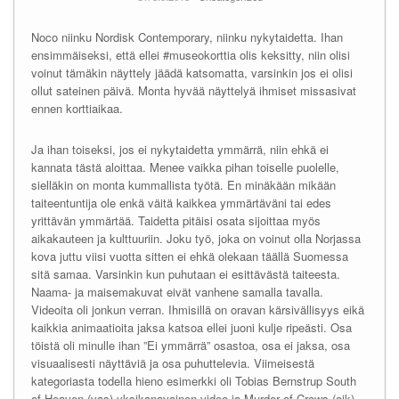
Noco niinku Nordisk Contemporary, niinku nykytaidetta. Ihan
ensimmäiseksi, että ellei #museokorttia olis keksitty, niin olisi
voinut tämäkin näyttely jäädä katsomatta, varsinkin jos ei olisi
ollut sateinen päivä. Monta hyvää näyttelyä ihmiset missasivat
ennen korttiaikaa.
Ja ihan toiseksi, jos ei nykytaidetta ymmärrä, niin ehkä ei
kannata tästä aloittaa. Menee vaikka pihan toiselle puolelle,
sielläkin on monta kummallista työtä. En minäkään mikään
taiteentuntija ole enkä väitä kaikkea ymmärtäväni tai edes
yrittävän ymmärtää. Taidetta pitäisi osata sijoittaa myös
aikakauteen ja kulttuuriin. Joku työ, joka on voinut olla Norjassa
kova juttu viisi vuotta sitten ei ehkä olekaan täällä Suomessa
sitä samaa. Varsinkin kun puhutaan ei esittävästä taiteesta.
Naama- ja maisemakuvat eivät vanhene samalla tavalla.
Videoita oli jonkun verran. Ihmisillä on oravan kärsivällisyys eikä
kaikkia animaatioita jaksa katsoa ellei juoni kulje ripeästi. Osa
töistä oli minulle ihan ”Ei ymmärrä” osastoa, osa ei jaksa, osa
visuaalisesti näyttäviä ja osa puhuttelevia. Viimeisestä
kategoriasta todella hieno esimerkki oli Tobias Bernstrup South
of Heaven (vas) yksikanavainen video ja Murder of Crows (oik)