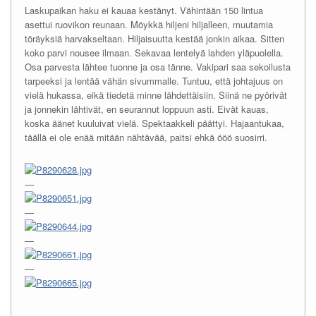
Laskupaikan haku ei kauaa kestänyt. Vähintään 150 lintua
asettui ruovikon reunaan. Möykkä hiljeni hiljalleen, muutamia
töräyksiä harvakseltaan. Hiljaisuutta kestää jonkin aikaa. Sitten
koko parvi nousee ilmaan. Sekavaa lentelyä lahden yläpuolella.
Osa parvesta lähtee tuonne ja osa tänne. Vakipari saa sekoilusta
tarpeeksi ja lentää vähän sivummalle. Tuntuu, että johtajuus on
vielä hukassa, eikä tiedetä minne lähdettäisiin. Siinä ne pyörivät
ja jonnekin lähtivät, en seurannut loppuun asti. Eivät kauas,
koska äänet kuuluivat vielä. Spektaakkeli päättyi. Hajaantukaa,
täällä ei ole enää mitään nähtävää, paitsi ehkä ööö suosirri.
—
—
—
—