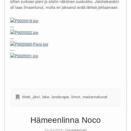
sitten surkean pieni ja siistin näköinen suokukko. Jalohaikarakin
oli taas ilmaantunut, mutta en jaksanut enää lähteä jahtaamaan.
—
—
—
birds
,
järvi
,
lake
,
landscape
,
linnut
,
maisemakuvat
Hämeenlinna Noco
On 3.9.2018 -
Uncategorized