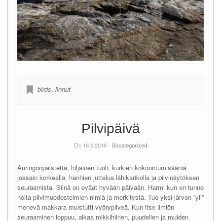
birds
,
linnut
Pilvipäivä
On 16.9.2018 -
Uncategorized
Auringonpaistetta, hiljainen tuuli, kurkien kokoontumisääniä
jossain korkealla, hanhien juttelua lähikarikolla ja pilvinäytöksen
seuraamista. Siinä on eväät hyvään päivään. Harmi kun en tunne
noita pilvimuodostelmien nimiä ja merkitystä. Tuo yksi järven ”yli”
menevä makkara muistutti vyörypilveä. Kun itse ilmiön
seuraaminen loppuu, alkaa mikkihiirien, puudelien ja muiden