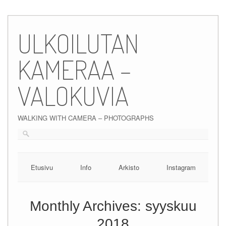
Skip
to
ULKOILUTAN
content
KAMERAA –
VALOKUVIA
WALKING WITH CAMERA – PHOTOGRAPHS
Etusivu
Info
Arkisto
Instagram
Monthly Archives:
syyskuu
2018