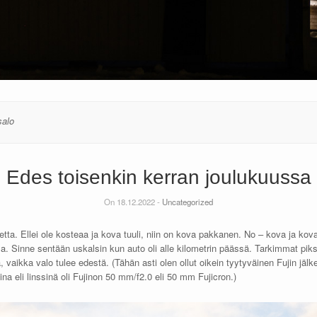
salo
Edes toisenkin kerran joulukuussa
On 18.12.2022 -
Uncategorized
ta. Ellei ole kosteaa ja kova tuuli, niin on kova pakkanen. No – kova ja kova –
della. Sinne sentään uskalsin kun auto oli alle kilometrin päässä. Tarkimmat pi
, vaikka valo tulee edestä. (Tähän asti olen ollut oikein tyytyväinen Fujin jäl
na eli linssinä oli Fujinon 50 mm/f2.0 eli 50 mm Fujicron.)