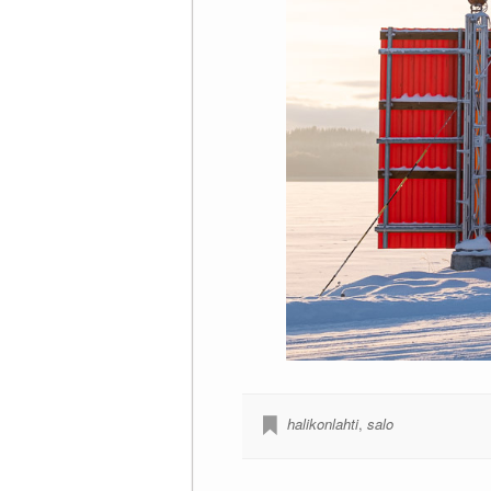
halikonlahti
,
salo