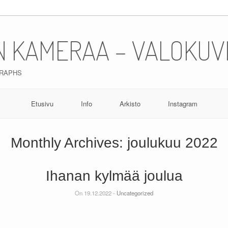
N KAMERAA – VALOKUV
GRAPHS
Etusivu
Info
Arkisto
Instagram
Monthly Archives:
joulukuu 2022
Ihanan kylmää joulua
On 19.12.2022 -
Uncategorized