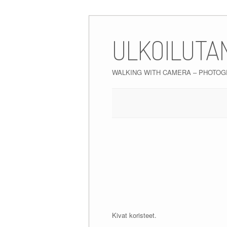
Skip
to
ULKOILUTA
content
WALKING WITH CAMERA – PHOTO
Kivat koristeet.