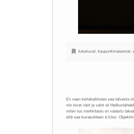
katukuvat
,
kaupunkimaisemat
,
En vaan kertakaikkiaan saa talvesta otet
niin kivat värit ja valot oli Halikonlah
miten tuo merkkitaulu on valaistu takaa
että saa kuvasuhteen 4:3:ksi. Objektiivi