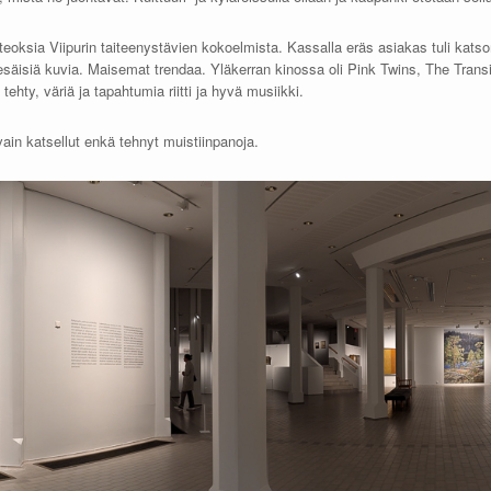
eoksia Viipurin taiteenystävien kokoelmista. Kassalla eräs asiakas tuli katso
Kesäisiä kuvia. Maisemat trendaa. Yläkerran kinossa oli Pink Twins, The Transi
ehty, väriä ja tapahtumia riitti ja hyvä musiikki.
ain katsellut enkä tehnyt muistiinpanoja.