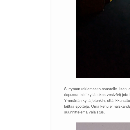
Siirrytään reklamaatio-osastolle. Isäni e
(lapussa taisi kyllä lukea vesiväri) 
Ymmärrän kyllä jotenkin, että ikkunatto
laittaa spotteja. Oma kehu ei haiskah
suunnittelema valaistus.