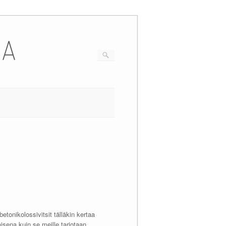
IA
tonikolossivitsit tälläkin kertaa
aisena kuin se meille tarjotaan.