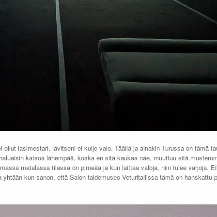
i ollut lasimestari, lävitseni ei kulje valo. Täällä ja ainakin Turussa on tämä t
jota haluaisin katsoa lähempää, koska en sitä kaukaa näe, muuttuu sitä must
massa matalassa tilassa on pimeää ja kun laittaa valoja, niin tulee varjoja. E
da yhtään kun sanon, että Salon taidemuseo Veturitallissa tämä on hanskattu