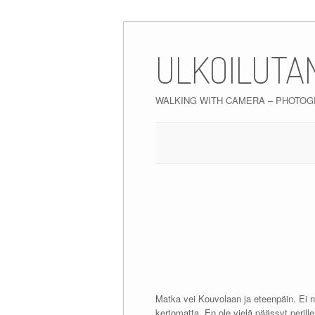
Skip
to
ULKOILUTA
content
WALKING WITH CAMERA – PHOTO
Matka vei Kouvolaan ja eteenpäin. Ei ny
kertomatta. En ole vielä päässyt perille