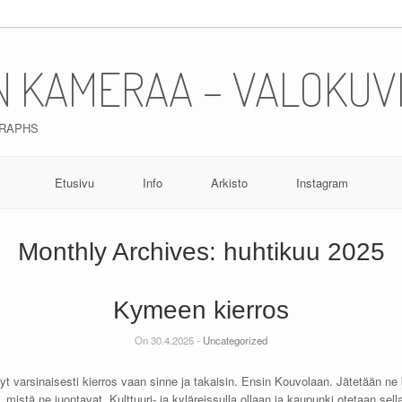
N KAMERAA – VALOKUV
GRAPHS
Etusivu
Info
Arkisto
Instagram
Monthly Archives:
huhtikuu 2025
Kymeen kierros
On 30.4.2025 -
Uncategorized
t varsinaisesti kierros vaan sinne ja takaisin. Ensin Kouvolaan. Jätetään ne be
, mistä ne juontavat. Kulttuuri- ja kyläreissulla ollaan ja kaupunki otetaan sell