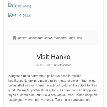
–
–
hanko
,
landscape
,
linnut
,
maisemat
,
meri
,
sea
Visit Hanko
On 20.8.2017 -
Uncategorized
Hangossa tulee harvemmin poikettua kesällä, vaikka
kesäkaupunki onkin. Lintuja tiirailin, mutta ei siellä mitään ollut.
Leijasurffailijoita oli. Harmittavasti polttoväli oli liian pitkä tai liian
lyhyt. Välimallin polttoväli jäi autoon. Uimarannan uimakoppi on
myös suosittu aihe, otin tuollaisen vaakakuvan. Toinen koppi on
Lappohjaan vievän tien varressa. Tää on niin sympaattinen.