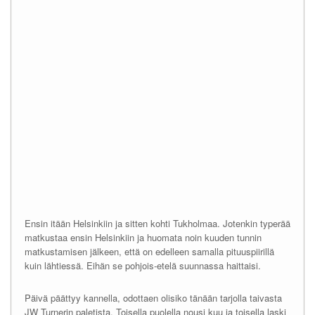
Ensin itään Helsinkiin ja sitten kohti Tukholmaa. Jotenkin typerää
matkustaa ensin Helsinkiin ja huomata noin kuuden tunnin
matkustamisen jälkeen, että on edelleen samalla pituuspiirillä
kuin lähtiessä. Eihän se pohjois-etelä suunnassa haittaisi.
Päivä päättyy kannella, odottaen olisiko tänään tarjolla taivasta
JW Turnerin paletista. Toisella puolella nousi kuu ja toisella laski