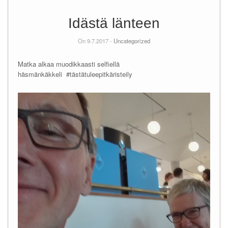
Idästä länteen
On 9.7.2017 -
Uncategorized
Matka alkaa muodikkaasti selfiellä
häsmänkäkkeli #tästätuleepitkäristeily