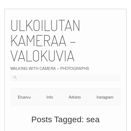
Skip
to
ULKOILUTAN
content
KAMERAA –
VALOKUVIA
WALKING WITH CAMERA – PHOTOGRAPHS
Etusivu
Info
Arkisto
Instagram
Posts Tagged:
sea