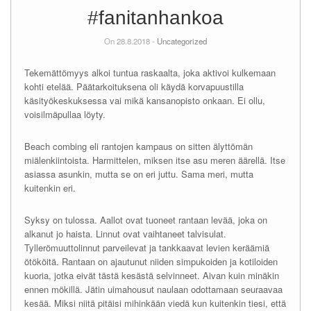
#fanitanhankoa
On 28.8.2018 -
Uncategorized
Tekemättömyys alkoi tuntua raskaalta, joka aktivoi kulkemaan
kohti etelää. Päätarkoituksena oli käydä korvapuustilla
käsityökeskuksessa vai mikä kansanopisto onkaan. Ei ollu,
voisilmäpullaa löyty.
Beach combing eli rantojen kampaus on sitten älyttömän
miälenkiintoista. Harmittelen, miksen itse asu meren äärellä. Itse
asiassa asunkin, mutta se on eri juttu. Sama meri, mutta
kuitenkin eri.
Syksy on tulossa. Aallot ovat tuoneet rantaan levää, joka on
alkanut jo haista. Linnut ovat vaihtaneet talvisulat.
Tyllerömuuttolinnut parveilevat ja tankkaavat levien keräämiä
ötököitä. Rantaan on ajautunut niiden simpukoiden ja kotiloiden
kuoria, jotka eivät tästä kesästä selvinneet. Aivan kuin minäkin
ennen mökillä. Jätin uimahousut naulaan odottamaan seuraavaa
kesää. Miksi niitä pitäisi mihinkään viedä kun kuitenkin tiesi, että