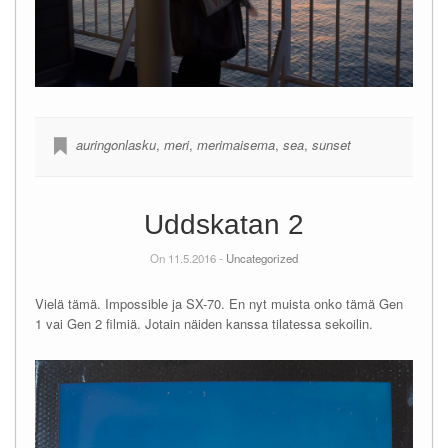
auringonlasku
,
meri
,
merimaisema
,
sea
,
sunset
Uddskatan 2
On 11.5.2016 -
Uncategorized
Vielä tämä. Impossible ja SX-70. En nyt muista onko tämä Gen
1 vai Gen 2 filmiä. Jotain näiden kanssa tilatessa sekoilin.