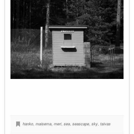
hanko
,
maisema
,
meri
,
sea
,
seascape
,
sky
,
taivas