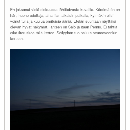
En jaksanut vielä elokuussa tähtitaivasta kuvailla. Kärsimätön on
hän, huono odottaja, aina liian aikaisin paikalla, kylmäkin olisi
voinut tulla ja kuulua omituisia ääniä. Etelän suuntaan näyttäisi
olevan hyvät näkymät, länteen on Salo ja itään Perniö. Ei tähtiä
eikä iltaruskoa tällä kertaa. Säilyyhän tuo paikka seuraavaankin
kertaan.