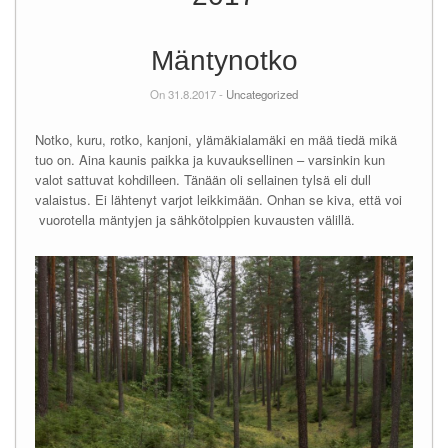
Mäntynotko
On 31.8.2017 -
Uncategorized
Notko, kuru, rotko, kanjoni, ylämäkialamäki en mää tiedä mikä
tuo on. Aina kaunis paikka ja kuvauksellinen – varsinkin kun
valot sattuvat kohdilleen. Tänään oli sellainen tylsä eli dull
valaistus. Ei lähtenyt varjot leikkimään. Onhan se kiva, että voi
vuorotella mäntyjen ja sähkötolppien kuvausten välillä.