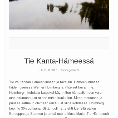
Tie Kanta-Hämeessä
On 25.8.2017 -
Uncategorized
Tie vei tänään Hämeenlinnaan ja takaisin. Hämeenlinnassa
taidemuseossa Werner Holmberg ja Yhteiset kuvamme.
Holmbergin kohdalla kateeksi käy, miten hän saikin sen valon
aina osumaan just siihen mihin kuuluukin. Miten metsässä ja
puussa sattuikin olemaan reikä just siinä kohdassa. Holmberg
kuoli jo 30-vuotiaana. Siitä huolimatta ehti kierrellä paljon
Eurooppaa ja Suomea ja tehdä useita klassikkoja. Tie Hämeessä