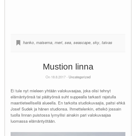
hanko
,
maisema
,
meri
,
sea
,
seascape
,
sky
,
taivas
Mustion linna
On 18.8.2017 -
Uncategorized
Ei tule nyt mieleen yhtään valokuvaajaa, joka olisi tehnyt
elämäntyönsä tai päätyönsä suht suppealla tarkasti rajatulla
maantieteellisellä alueella. En tarkoita studiokuvaajia, paitsi ehkä
Josef Sudek ja hänen studionsa. Ihmettelenkin, etteikö jossain
tuolla linnan puistossa lymyilisi ainakin pari valokuvaajaa
luomassa elämäntyötään.