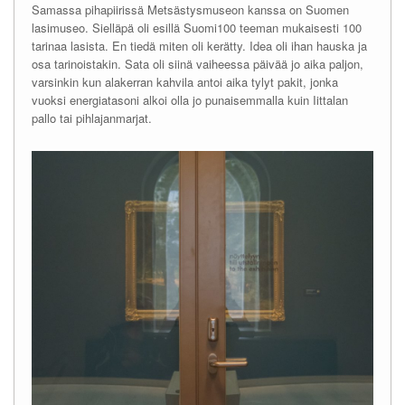
Samassa pihapiirissä Metsästysmuseon kanssa on Suomen
lasimuseo. Sielläpä oli esillä Suomi100 teeman mukaisesti 100
tarinaa lasista. En tiedä miten oli kerätty. Idea oli ihan hauska ja
osa tarinoistakin. Sata oli siinä vaiheessa päivää jo aika paljon,
varsinkin kun alakerran kahvila antoi aika tylyt pakit, jonka
vuoksi energiatasoni alkoi olla jo punaisemmalla kuin Iittalan
pallo tai pihlajanmarjat.