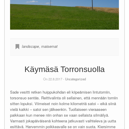
landscape
,
maisemat
Käymäsä Torronsuolla
On 22.8.2017 -
Uncategorized
Sade vesitti retken huippukohdan eli kiipeämisen lintutorniin,
torsonsuo sentäs. Reittivalinta oli sellainen, että mennään torniin
sitten lopuksi. Viimeiset noin kolme kilometriä satoi – eikä siinä
vielä kaikki – satoi sen jälkeenkin. Tuollaiseen vieraaseen
paikkaan kun menee niin onhan se vaan sellaista silmäilyä.
Varmasti jokapäiväisenä kohteena jatkuvasti vaihteleva ja uutta
esittävä. Harvemmin poikkeavalle se on vain suota. Kiersimme