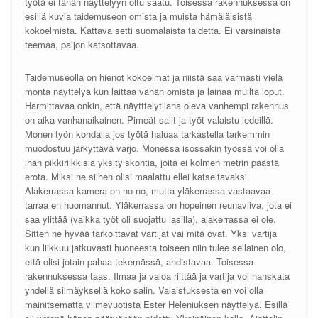
työtä ei tähän näyttelyyn oltu saatu. Toisessa rakennuksessa on
esillä kuvia taidemuseon omista ja muista hämäläisistä
kokoelmista. Kattava setti suomalaista taidetta. Ei varsinaista
teemaa, paljon katsottavaa.
Taidemuseolla on hienot kokoelmat ja niistä saa varmasti vielä
monta näyttelyä kun laittaa vähän omista ja lainaa muilta loput.
Harmittavaa onkin, että näytttelytilana oleva vanhempi rakennus
on aika vanhanaikainen. Pimeät salit ja työt valaistu ledeillä.
Monen työn kohdalla jos työtä haluaa tarkastella tarkemmin
muodostuu järkyttävä varjo. Monessa isossakin työssä voi olla
ihan pikkiriikkisiä yksityiskohtia, joita ei kolmen metrin päästä
erota. Miksi ne siihen olisi maalattu ellei katseltavaksi.
Alakerrassa kamera on no-no, mutta yläkerrassa vastaavaa
tarraa en huomannut. Yläkerrassa on hopeinen reunaviiva, jota ei
saa ylittää (vaikka työt oli suojattu lasilla), alakerrassa ei ole.
Sitten ne hyvää tarkoittavat vartijat vai mitä ovat. Yksi vartija
kun liikkuu jatkuvasti huoneesta toiseen niin tulee sellainen olo,
että olisi jotain pahaa tekemässä, ahdistavaa. Toisessa
rakennuksessa taas. Ilmaa ja valoa riittää ja vartija voi hanskata
yhdellä silmäyksellä koko salin. Valaistuksesta en voi olla
mainitsematta viimevuotista Ester Heleniuksen näyttelyä. Esillä