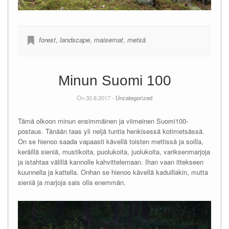
forest
,
landscape
,
maisemat
,
metsä
Minun Suomi 100
On 30.8.2017 -
Uncategorized
Tämä olkoon minun ensimmäinen ja viimeinen Suomi100-
postaus. Tänään taas yli neljä tuntia henkisessä kotimetsässä.
On se hienoo saada vapaasti kävellä toisten mettissä ja soilla,
keräillä sieniä, mustikoita, puolukoita, juolukoita, variksenmarjoja
ja istahtaa välillä kannolle kahvittelemaan. Ihan vaan ittekseen
kuunnella ja kattella. Onhan se hienoo kävellä kaduillakin, mutta
sieniä ja marjoja sais olla enemmän.