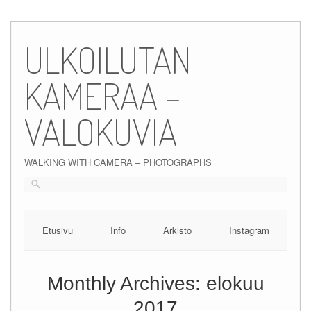
Skip
to
ULKOILUTAN
content
KAMERAA –
VALOKUVIA
WALKING WITH CAMERA – PHOTOGRAPHS
Etusivu
Info
Arkisto
Instagram
Monthly Archives:
elokuu
2017