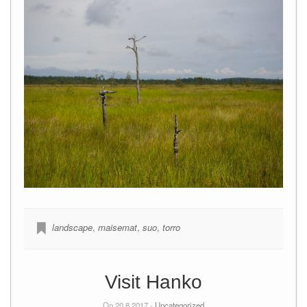
landscape
,
maisemat
,
suo
,
torro
Visit Hanko
On 20.8.2017 -
Uncategorized