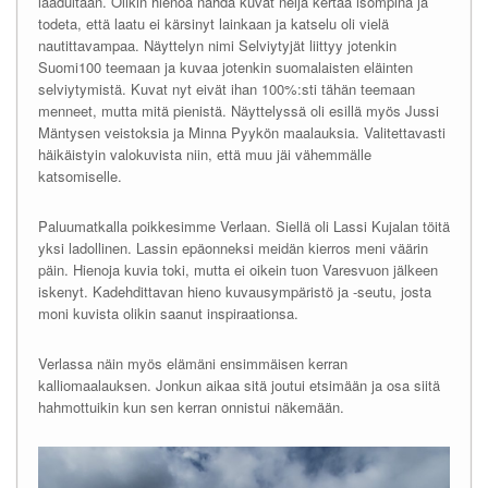
laadultaan. Olikin hienoa nähdä kuvat neljä kertaa isompina ja
todeta, että laatu ei kärsinyt lainkaan ja katselu oli vielä
nautittavampaa. Näyttelyn nimi Selviytyjät liittyy jotenkin
Suomi100 teemaan ja kuvaa jotenkin suomalaisten eläinten
selviytymistä. Kuvat nyt eivät ihan 100%:sti tähän teemaan
menneet, mutta mitä pienistä. Näyttelyssä oli esillä myös Jussi
Mäntysen veistoksia ja Minna Pyykön maalauksia. Valitettavasti
häikäistyin valokuvista niin, että muu jäi vähemmälle
katsomiselle.
Paluumatkalla poikkesimme Verlaan. Siellä oli Lassi Kujalan töitä
yksi ladollinen. Lassin epäonneksi meidän kierros meni väärin
päin. Hienoja kuvia toki, mutta ei oikein tuon Varesvuon jälkeen
iskenyt. Kadehdittavan hieno kuvausympäristö ja -seutu, josta
moni kuvista olikin saanut inspiraationsa.
Verlassa näin myös elämäni ensimmäisen kerran
kalliomaalauksen. Jonkun aikaa sitä joutui etsimään ja osa siitä
hahmottuikin kun sen kerran onnistui näkemään.