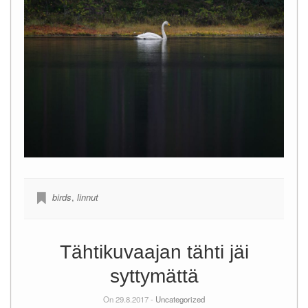
birds
,
linnut
Tähtikuvaajan tähti jäi
syttymättä
On 29.8.2017 -
Uncategorized