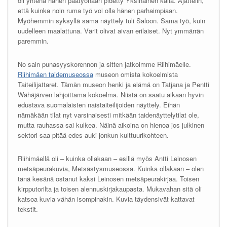
oli yhtenä hänen päätyönään pidetty Yksinäinen kalla. Ajattelin,
että kuinka noin ruma työ voi olla hänen parhaimpiaan.
Myöhemmin syksyllä sama näyttely tuli Saloon. Sama työ, kuin
uudelleen maalattuna. Värit olivat aivan erilaiset. Nyt ymmärrän
paremmin.
No sain punasyyskorennon ja sitten jatkoimme Riihimäelle.
Riihimäen taidemuseossa
museon omista kokoelmista
Taiteilijattaret. Tämän museon henki ja elämä on Tatjana ja Pentti
Wähäjärven lahjoittama kokoelma. Niistä on saatu aikaan hyvin
edustava suomalaisten naistaiteilijoiden näyttely. Eihän
nämäkään tilat nyt varsinaisesti mitkään taidenäyttelytilat ole,
mutta rauhassa sai kulkea. Näinä aikoina on hienoa jos julkinen
sektori saa pitää edes auki jonkun kulttuurikohteen.
Riihimäellä oli – kuinka ollakaan – esillä myös Antti Leinosen
metsäpeurakuvia, Metsästysmuseossa. Kuinka ollakaan – olen
tänä kesänä ostanut kaksi Leinosen metsäpeurakirjaa. Toisen
kirpputorilta ja toisen alennuskirjakaupasta. Mukavahan sitä oli
katsoa kuvia vähän isompinakin. Kuvia täydensivät kattavat
tekstit.