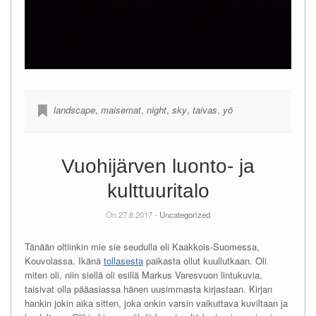
landscape
,
maisemat
,
night
,
sky
,
taivas
,
yö
Vuohijärven luonto- ja
kulttuuritalo
On 27.8.2017 -
Uncategorized
Tänään oltiinkin mie sie seudulla eli Kaakkois-Suomessa,
Kouvolassa. Ikänä
tollasesta
paikasta ollut kuullutkaan. Oli
miten oli, niin siellä oli esillä Markus Varesvuon lintukuvia,
taisivat olla pääasiassa hänen uusimmasta kirjastaan. Kirjan
hankin jokin aika sitten, joka onkin varsin vaikuttava kuviltaan ja