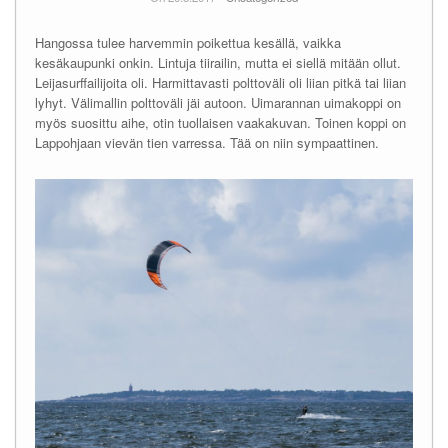
Hangossa tulee harvemmin poikettua kesällä, vaikka
kesäkaupunki onkin. Lintuja tiirailin, mutta ei siellä mitään ollut.
Leijasurffailijoita oli. Harmittavasti polttoväli oli liian pitkä tai liian
lyhyt. Välimallin polttoväli jäi autoon. Uimarannan uimakoppi on
myös suosittu aihe, otin tuollaisen vaakakuvan. Toinen koppi on
Lappohjaan vievän tien varressa. Tää on niin sympaattinen.