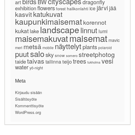
cityscapes
birds
BW
dragonfly
art
järvi
flowers
jää
exhibition
ice
forest
halikonlahti
katukuvat
kasvit
kaupunkimaisemat
korennot
landscape
linnut
kukat
lake
lumi
maisemat
maisemakuvat
mavic
näyttelyt
metsä
plants
meri
mobile
polaroid
salo
puut
streetphotog
sky
snow
somero
vesi
taivas
trees
taide
teijo
tallinna
tukholma
water
yö-night
Meta
Kirjaudu sisään
Sisältösyöte
Kommenttisyöte
WordPress.org